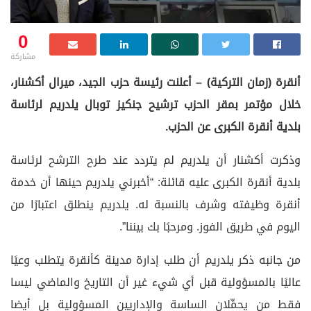
0
مشاركة
أنقرة (زمان التركية) – أعلنت رئيسة حزب الجيد، ميرال أكشنار،
خلال مؤتمر بمقر الحزب ترشيح جنكيز توبال يلدريم لرئاسة
بلدية أنقرة الكبرى عن الحزب.
وذكرت أكشنار أن يلدريم لم يتردد عند طرح الترشح لرئاسة
بلدية أنقرة الكبرى عليه قائلة: “أخبرني يلدريم حينها أن خدمة
أنقرة وظيفته وشرف بالنسبة له. يلدريم ينطلق اعتبارًا من
اليوم في طريق الفوز. ومرحبًا بك بيننا”.
من جانبه ذكر يلدريم أن طلب إدارة مدينة كأنقرة يتطلب وعيًا
عاليًا بالمسؤولية قبل أي شيء غير أن التاريخ والماضي ليسا
فقط من يحمِّلان الساسة والإداريين المسؤولية بل أيضا