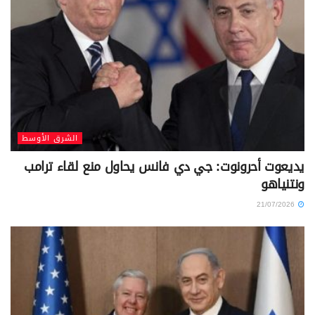
الشرق الأوسط
يديعوت أحرونوت: جي دي فانس يحاول منع لقاء ترامب
ونتنياهو
21/07/2026