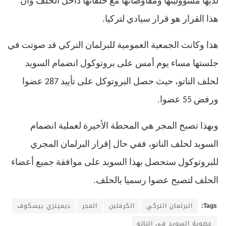
لديها مسؤوليتها ومفاوضاتها مع حلفائها داخل الحلف وأن
هذا القرار هو قرار سيادي لتركيا
.
هذا وكانت الجمعية العمومية للبرلمان التركي قد صوتت في
جلستها مساء يوم أمس على بروتوكول انضمام السويد
لحلف الناتو، حيث حصل البروتوكل على تأييد
287
عضوا
ورفض
55
عضوا
.
وبهذا تصبح المجر هي المحطة الأخيرة لعملية انضمام
السويد لحلف الناتو، ففي حال إقرار البرلمان المجري
للبروتوكول ستحصل بهذا السويد على موافقة جميع أعضاء
الحلف لتصبح عضوا رسميا بالحلف
.
Tags:
البرلمان التركي
الكرملين
المجر
ديميتري بيسكوف
عضوية السويد في الناتو