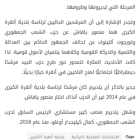
المرحلة التي يُديرونها وظروفها.
وتجدر الإشارة إلى أن المرشحين الحاليين لرئاسة بلدية أنقرة
الكبرى هما منصور يافاش عن حزب الشعب الجمهوري
وتورجوت ألتينوك عن تحالف الجمهور الحاكم بين العدالة
والتنمية والحركة القومية وكلاهما ينتميان لأصول قومية. لذا
كانت الأحاديث المثارة تتمحور حور طرح حزب الجيد مرشحًا
ديمقراطيًّا اجتماعيًّا لمنح الناخبين في أنقرة خيارًا بديلًا.
جدير بالذكر أن يلديرم كان مرشحًا لرئاسة بلدية أنقرة الكبرى
في عام 2014 غير أن الحزب آنذاك اختار منصور يافاش.
وشغل يلديرم منصب كبير مستشاري الرئيس السابق لحزب
الشعب الجمهوري، كمال كيليجدار أوغلو، منذ عام 2016.
Tags:
الانتخابات المحلية التركية
بلدية أنقرة الكبرى