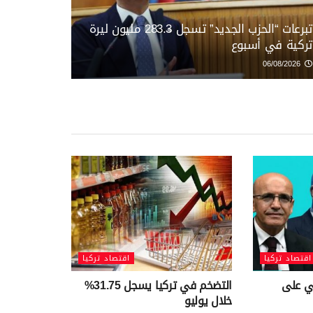
تبرعات “الحزب الجديد” تسجل 283.3 مليون ليرة
تركية في أسبوع
06/08/2026
اقتصاد تركيا
اقتصاد تركيا
ي على
التضخم في تركيا يسجل 31.75%
خلال يوليو