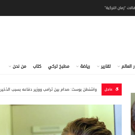
الات “زمان التركية”
ر العالم
تقارير
رياضة
مطبخ تركي
كتاب
من نحن
واشنطن بوست: صدام بين ترامب ووزير دفاعه بسبب الذخيرة
عاجل
تقارير: أمريكا تعزز علاقاتها مع تركيا والسعودية في ظل 
أخبار العالم
“دويتشه بنك” يرفع توقعاته للذهب