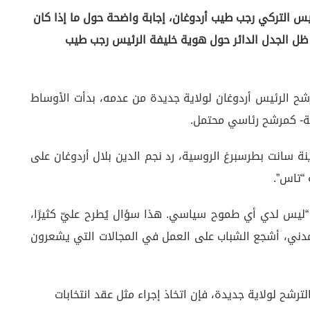
رئيس التركي رجب طيب أردوغان، إجابة واضحة حول ما إذا كان
 ظل الجدل الدائر حول هوية خليفة الرئيس رجب طيب
شح الرئيس أردوغان لولاية جديدة من عدمه، بدأت الأوساط
ة سانت بطرسبرغ الروسية، رد نجم الدين بلال أردوغان على
 “تاس”.
: “ليس لدي أي طموح سياسي. هذا سؤال يُطرح عليّ كثيرًا،
مدني، أشجع الشباب على العمل في المجالات التي يشعرون
ترشح لولاية جديدة، فإن اتخاذ إجراء مثل عقد انتخابات