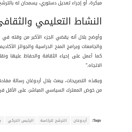
مبكرة، أو إجراء تعديل دستوري، يسمحان له بالترشح
النشاط التعليمي والثقاف
وأوضح بلال أنه يقضي الجزء الأكبر من وقته في الع
والجامعات وبرامج المنح الدراسية والجوائز الأكاد
كما أعمل على إحياء الثقافة والحفاظ عليها ونق
الاتجاه.”
وبهذه التصريحات، يبعث بلال أردوغان رسالة مفاده
من خوض المعترك السياسي المباشر، على الأقل في 
Tags:
أردوغان
الترشح للرئاسة
الرئيس التركي
ب