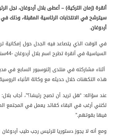
أنقرة (زمان التركية) – أعطى بلال أردوغان، نجل ال
سيترشح في الانتخابات الرئاسية المقبلة، وذلك في
أردوغان.
في الوقت الذي يتصاعد فيه الجدل حول إمكانية تر
السياسية في أنقرة تطرح اسم بلال أردوغان -44سنة- كمرشح رئاسي محتمل.
أثناء مشاركته في منتدى إثنوسبور السابع في مدين
هذه التكهنات خلال حديثه مع وكالة الأنباء الروسية
عند سؤاله: “هل تريد أن تصبح رئيسًا؟”، أجاب بلال
لكنني أرغب في البقاء كقائد يعمل في المجتمع ال
فيها بقوتهم.”
ومع أنه لا يجوز دستوريا للرئيس رجب طيب أردوغان ال