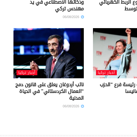
ع الربط الكهربائي
وذكائها الاصطناعي في يد
توسط
مهندس تركي
06/08/2026
أخبار تركيا
أخبار تركيا
 رئيسة فرع “الحزب
نائب أردوغان يعلق على قانون دمج
انيسا
“العمال الكردستاني” في الحياة
المدنية
06/08/2026