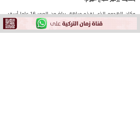
وكان الهجوم الذي نفذه مراهق يبلغ من العمر 16 عاما أسفر
عن استشهاد شرطيين وإصابة آخرين.
وفي قرارها بشأن حظر النشر، أفادت نيابة إزمير أنها بدأت
تحقيقا فوريا بشأن الحادث المسلح وتم تكليف مساعدي نائب
عام و6 مدعي عموم لتولي الأمر.
وأضافت نيابة إزمير أنه بناء على طلب منها تقرر فرض حظر
نشر على شتى وسائل النشر سواء الرقمية أو المرئية أو
المكتوبة بشأن الهجوم المسلح، وذلك موجب قرار الدائرة
الخامسة لمحكمة الصلح والجزاء في إزمير رقم 2025/10353 D.
الصادر بتاريخ الثامن من سبتمبر/ أيلول.
وأكدت النيابة أنها تجري تحقيقا في جوانب عدة وبدقة
شديدة.