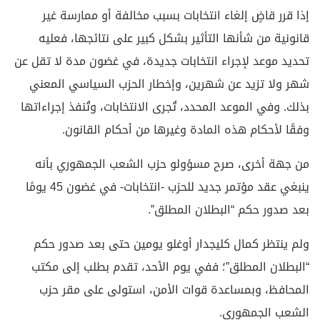
إذا قرر قاضٍ إلغاء انتخابات بسبب مخالفة أو ممارسة غير
قانونية من شأنها التأثير بشكل كبير على نتائجها، فعليه
تحديد موعد لإجراء انتخابات جديدة، في غضون مدة لا تقل عن
شهر ولا تزيد عن شهرين، وإخطار الحزب السياسي المعني
بذلك. وفي الموعد المحدد، تُجرى الانتخابات، وتُنفذ إجراءاتها
وفقًا لأحكام هذه المادة وغيرها من أحكام القانون.
من جهة أخرى، صرح مسؤولو حزب الشعب الجمهوري بأنه
ينبغي عقد مؤتمر جديد للحزب -انتخابات- في غضون 45 يومًا
بعد صدور حكم “البطلان المطلق”.
ولم ينتظر كمال كليجدار أوغلو يومين حتى بعد صدور حكم
“البطلان المطلق”؛ ففي يوم الأحد، تقدم بطلب إلى مكتب
المحافظ، وبمساعدة قوات الأمن، استولى على مقر حزب
الشعب الجمهوري.