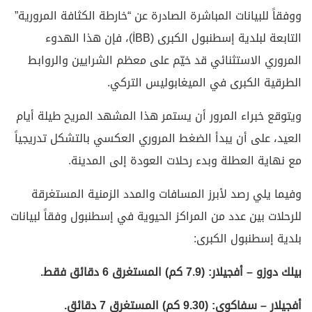
ووفقاً للبيانات المباشرة الصادرة عن “خارطة الكثافة المرورية”
التابعة لبلدية إسطنبول الكبرى (İBB)، فإن هذا الهدوء
المروري الاستثنائي قد خيّم على معظم الشرايين والروابط
الطرقية الكبرى في الميغابوليس التركي.
ويتوقع خبراء المرور أن يستمر هذا المشهد المريح طيلة أيام
العيد، على أن يبدأ الضغط المروري العكسي بالتشكل تدريجياً
مع نهاية العطلة وبدء رحلات العودة إلى المدينة.
وفيما يلي رصد لأبرز المسافات والمدد الزمنية المستغرقة
للرحلات بين عدد من المراكز الحيوية في إسطنبول وفقاً لبيانات
بلدية إسطنبول الكبرى:
بيلك دوزو – أفجيلار: (7.9 كم) المستغرق 6 دقائق فقط.
أفجيلار – سفاكوي: (9.30 كم) المستغرق 7 دقائق.