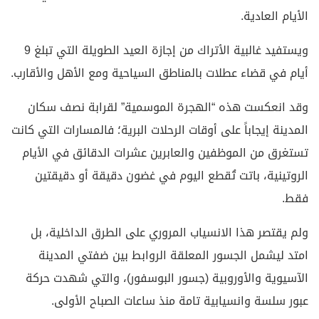
الأيام العادية.
ويستفيد غالبية الأتراك من إجازة العيد الطويلة التي تبلغ 9
أيام في قضاء عطلات بالمناطق السياحية ومع الأهل والأقارب.
وقد انعكست هذه “الهجرة الموسمية” لقرابة نصف سكان
المدينة إيجاباً على أوقات الرحلات البرية؛ فالمسارات التي كانت
تستغرق من الموظفين والعابرين عشرات الدقائق في الأيام
الروتينية، باتت تُقطع اليوم في غضون دقيقة أو دقيقتين
فقط.
ولم يقتصر هذا الانسياب المروري على الطرق الداخلية، بل
امتد ليشمل الجسور المعلقة الروابط بين ضفتي المدينة
الآسيوية والأوروبية (جسور البوسفور)، والتي شهدت حركة
عبور سلسة وانسيابية تامة منذ ساعات الصباح الأولى.