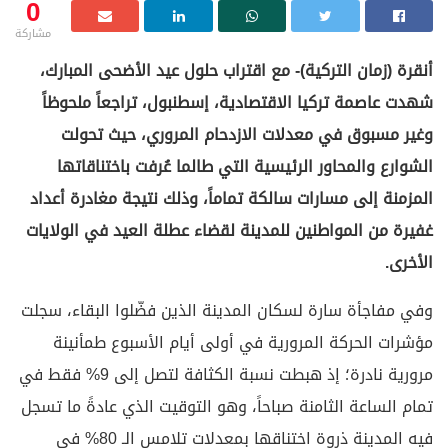
0
مشاركة
أنقرة (زمان التركية)- مع اقتراب حلول عيد الأضحى المبارك،
شهدت عاصمة تركيا الاقتصادية، إسطنبول، تراجعاً ملحوظاً
وغير مسبوق في معدلات الازدحام المروري، حيث تحولت
الشوارع والمحاور الرئيسية التي طالما عُرفت باختناقاتها
المزمنة إلى مسارات سالكة تماماً، وذلك نتيجة مغادرة أعداد
غفيرة من المواطنين للمدينة لقضاء عطلة العيد في الولايات
الأخرى.
وفي مفاجأة سارة لسكان المدينة الذين فضّلوا البقاء، سجلت
مؤشرات الحركة المرورية في أولى أيام الأسبوع طمأنينة
مرورية نادرة؛ إذ هبطت نسبة الكثافة لتصل إلى 9% فقط في
تمام الساعة الثامنة صباحاً، وهو التوقيت الذي عادةً ما تسجل
فيه المدينة ذروة اختناقها بمعدلات تلامس الـ 80% في