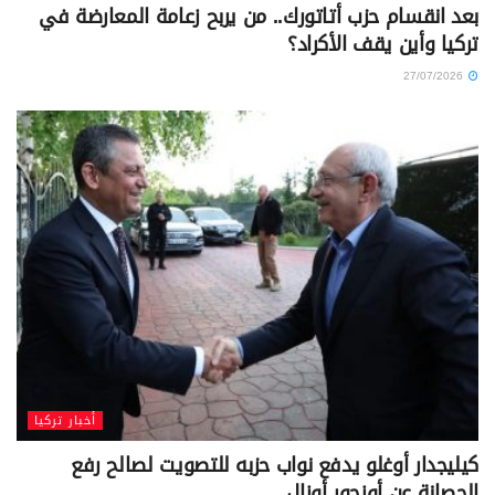
بعد انقسام حزب أتاتورك.. من يربح زعامة المعارضة في
تركيا وأين يقف الأكراد؟
27/07/2026
أخبار تركيا
كيليجدار أوغلو يدفع نواب حزبه للتصويت لصالح رفع
الحصانة عن أوزجور أوزال