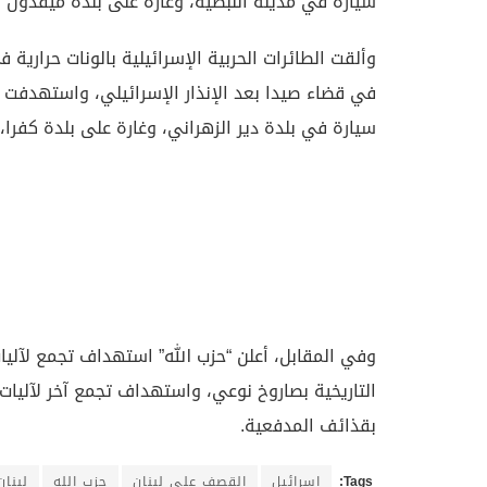
سيارة في مدينة النبطية، وغارة على بلدة ميفدون ف
وألقت الطائرات الحربية الإسرائيلية بالونات حرارية
في قضاء صيدا بعد الإنذار الإسرائيلي، واستهدفت 
سيارة في بلدة دير الزهراني، وغارة على بلدة كفر
وفي المقابل، أعلن “حزب الله” استهداف تجمع لآل
التاريخية بصاروخ نوعي، واستهداف تجمع آخر لآليات 
بقذائف المدفعية.
Tags:
إسرائيل
القصف على لبنان
حزب الله
لبنان