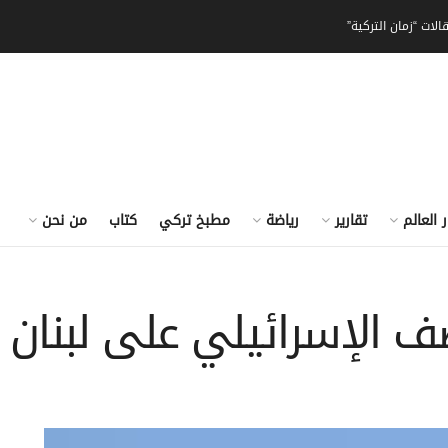
الات “زمان التركية”
ر العالم
تقارير
رياضة
مطبخ تركي
كتاب
من نحن
لإسرائيلي على لبنان منذ 2 