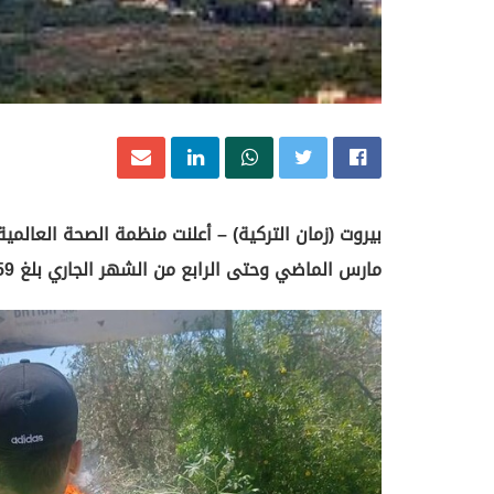
بيروت (زمان التركية) – أعلنت منظمة الصحة العالمية
مارس الماضي وحتى الرابع من الشهر الجاري بلغ 14259 شخصا، بينهم 10733 جريحا.