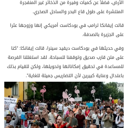
الأرض، فضلاً عن كميات وفيرة من الذخائر غير المنفجرة
المنتشرة على طول قاع البحر والساحل الصخري.
قالت إيفانكا ترامب في بودكاست أمريكي إنها وزوجها عثرا
على الجزيرة بالصدفة.
وفي حديثها في بودكاست ديفيد سينرا، قالت إيفانكا: “كنا
على متن قارب صديق وتوقفنا للسباحة. لقد استغللنا الفرصة
للمساعدة في تحقيق إمكاناتها وتحويلها، ولكن للقيام بذلك
باعتدال وعناية كبيرين لأن التضاريس جميلة للغاية”.