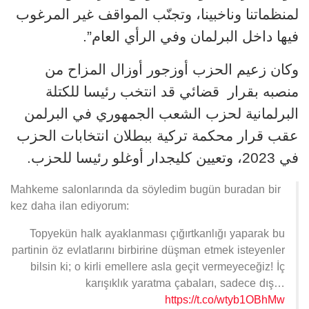
لمنظماتنا وناخبينا، وتجنّب المواقف غير المرغوب
فيها داخل البرلمان وفي الرأي العام”.
وكان زعيم الحزب أوزجور أوزال المزاح من
منصبه بقرار قضائي قد انتخب رئيسا للكتلة
البرلمانية لحزب الشعب الجمهوري في البرلمن
عقب قرار محكمة تركية ببطلان انتخابات الحزب
في 2023، وتعيين كليجدار أوغلو رئيسا للحزب.
Mahkeme salonlarında da söyledim bugün buradan bir
kez daha ilan ediyorum:
Topyekün halk ayaklanması çığırtkanlığı yaparak bu
partinin öz evlatlarını birbirine düşman etmek isteyenler
bilsin ki; o kirli emellere asla geçit vermeyeceğiz! İç
karışıklık yaratma çabaları, sadece dış…
https://t.co/wtyb1OBhMw