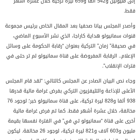
إلى مليونين و542 ألفا و659 ليرة تركية خلال عشرة أشهر
فقط.
وأصدر المجلس بيانا صحفيا بعد المقال الخاص برئيس مجموعة
قنوات سمانيولو هداية كاراجا، الذي نشر الأسبوع الماضي،
في صحيفة” زمان” التركية بعنوان “رقابة الحكومة على وسائل
الإعلام.. الرقابة المفروضة على قناة سمانيولو لم تر حتى في
فترات الإنقلاب”.
وجاء نص البيان الصادر عن المجلس كالتالي: “لقد قام المجلس
الأعلى للإذاعة والتليفزيون التركي بفرض غرامة مالية قدرها
938 ألفا و828 ليرة تركية، على قناة سمانيولو خبر؛ لوجود 76
مخالفة، خلال عشرة أشهر فقط. كما تم فرض غرامة مالية
أخرى على قناة “سمانيولو تي في” في الفترة نفسها بقيمة
مليون و603 آلاف و821 ليرة تركية، لوجود 26 مخالفة. ليكون