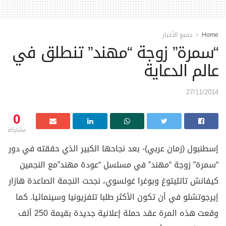
Home
جميع الأخبار
“سمرة” زوجة “مهند” تنطلق في
عالم الدعاية
27/11/2014
0
مشاركة
إسطنبول (زمان عربي)- بعد نجاحها الكبير الذي حققته في دور
“سمرة” زوجة “مهند” في مسلسل “عودة مهند”مع النجمين
كيفانش تاتليتوغ وبوغرا غولسوي، نجحت النجمة الصاعدة هازار
إيرجوتشلو في أن تكون الأكثر طلبا تلفزيونيا وسينمائيا. كما
وقعت هذه المرة عقد حملة إعلانية جديدة بقيمة 250 ألف