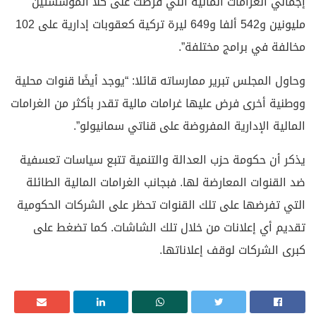
إجمالي الغرامات المالية التي فرضت على كلا المؤسستين
مليونين و542 ألفا و649 ليرة تركية كعقوبات إدارية على 102
مخالفة في برامج مختلفة”.
وحاول المجلس تبرير ممارساته قائلا: “يوجد أيضًا قنوات محلية
ووطنية أخرى فرض عليها غرامات مالية تقدر بأكثر من الغرامات
المالية الإدارية المفروضة على قناتي سمانيولو”.
يذكر أن حكومة حزب العدالة والتنمية تتبع سياسات تعسفية
ضد القنوات المعارضة لها. فبجانب الغرامات المالية الطائلة
التي تفرضها على تلك القنوات تحظر على الشركات الحكومية
تقديم أي إعلانات من خلال تلك الشاشات. كما تضغط على
كبرى الشركات لوقف إعلاناتها.