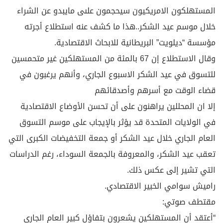
المستهلكون الامريكيون سيحجمون علىى مايبدو عن الشراء
خلال موسم عيد الشكر..هذا ما كشف عنه استطلاع أجرته
مؤسسة “ديلويت” البريطانية للابحاث الاقتصادية.
وقال الاستطلاع إن 67 بالمئة من المستهلكين غير متحمسين
للتسوق في عيد الشكر الاسبوع الجاري، وأنهم يرغبون في
قضاء الوقت مع أسرهم وأصدقائهم
إلا ان المحللين يراهنون على أن تحسن الأوضاع الاقتصادية
في الولايات المتحدة قد يؤثر بالإيجاب على موسم التسوق
العام الجاري خلال عيد الشكر أو جمعة التخفيضات الكبرى التي
تعقب عيد الشكر، والمعروفة بالجمعة السوداء، رغم الدراسات
التي تشير إلى عكس ذلك.
راميش سوامي الخبير الاقتصادي.
مقتطف صوتي:
“أعتقد أن المستهلكين يشعرون بتفاؤل كبير العام الجاري