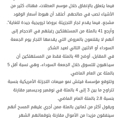
فيما يتعلق بالإنفاق خلال موسم العطلات، فهناك كثير من
الأشياء تصب في صالحهم. أعتقد أن هبوط أسعار الوقود
مشجع، فيما يقدم تجار التجزيئة عروضا ترويجية جيدة للغاية”.
وأرجع 41 بالمئة من المستهلكين رغبتهم في الاحجام إلى
أنهم لا يقتنعون بالعروض التي يقدمها التجار يوم الجمعة
السوداء أو الاثنين التالي لعيد الشكر.
في المقابل، أوضح 48 بالمئة فقط من المستهلكين أن
سيذهبون للتسوق خلال الجمعة السوداء، وهي نسبة أقل 5
بالمئة عن العام الماضي.
وتتوقع مؤسسة فيتش نمو مبيعات التجزئة الأمريكية بنسبة
تتراوح ما بين 3 إلى 4 بالمئة في نوفمبر وديسمبر مقارنة
بنسبة 2.8 بالمئة العام الماضي.
ويقول أكثر من ثمانين بالمئة ممن أجري عليهم المسح أنهم
سينفقون مزيدا من الأموال مقارنة بتوقعاتهم الشهر