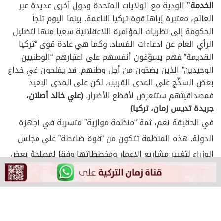
الخدمة”
الودية مع الولايات المتحدة ودول أخرى عديدة عبر
العالم، معتبرة إياها قوة تركيا الناعمة. بينما اليوم تلجأ
الحكومة إلى نظريات المؤامرة اللاعقلانية سعيا منها لتضليل
الرأي العام عن ادعاءات الفساد. وكما هي عادة قوى “تركيا
القديمة” فهم يسوّقون أنفسهم على اعتبارهم “الوطنيين
الوحيدين” الذين يضحّون من أجل وطنهم. قد يفلحون في خداع
بعض السذّج على المدى القريب، لكن على المدى البعيد
فمصداقيتهم ستتعرض لأفظع الأضرار.
(علي خالد أصلان،
جريدة تديس زمان، تركيا)
في الحقيقة نعم، ثمة “منظمة موازية” متسربة في أجهزة
الدولة. هذه المنظمة تتكون من “قوة ضاغطة” على مجلس
الوزراء لتغيير مشاريع الإعمار ومخططاتها وفقا لمصلحة بعض
الأشخاص، بل ويُسمح لعملاء إيرانيين بالحصول على الجنسيات
التركية، ويُمنَحون مناصب عالية في بروتوكول الدولة، في حين
عندما يقوم وكلاء نيابة الدولة باعتقال بعض المشتبَه فيهم،
يتم اتهامهم بـ”السلوك السيء” ويُطاح بهم، وعندما يقوم