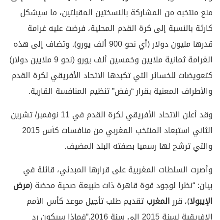
منع منتخبه من المشاركة بالنسختين المقبلتين، ما سيشكل
كارثة بالنسبة إلى كرة القدم المحلية، فرضت عليه غرامة
قدرها مليون دولار (أي نحو 900 ألف يورو). وتضاف إلى هذه
الغرامة ثمانية ملايين وخمسين ألف يورو (نحو 9 ملايين دولار)
كتعويضات للخسائر التي تكبدها الاتحاد الأفريقي لكرة القدم
والأطراف المعنية بقرار “رفض” تنظيم المنافسة القارية.
وقد أعلن الاتحاد الأفريقي لكرة القدم في 11 نوفمبر/ تشرين
الثاني استبعاد المنتخب المغربي من منافسات كأس 2015
والتي ترشح لها رسميا بصفته البلد المضيف.
وأصرت السلطات المغربية على قرارها المبدئي، قائلة في
بيان: “نظرا لوجود قوة قاهرة ذات طبيعة صحية محضة (
مرض
الإيبولا
)، قرر
المغرب
تقديم طلب تأجيل موعد كأس الأمم
الإفريقية لسنة 2015 إلى سنة 2016.”فماذا سيكون رد