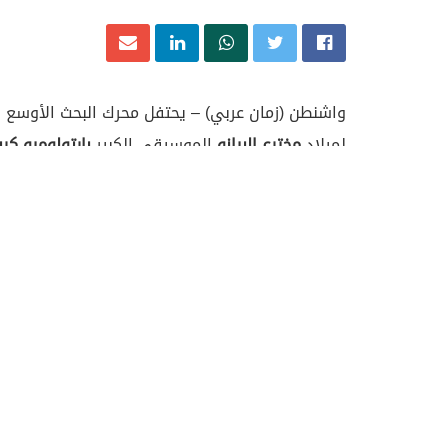
لميلاد
مخترع البيانو
الموسيقي الكبير
بارتولوميو ك
لكريستوفوري مع إمكانية الضغط عليه للاستماع 
وتمكن من جذب الأضوا
مختلفة أطلق عليها اسم “القيثاري”.
وطرأ على الآلة الوترية تغييرات عديدة حتى وصلت إل