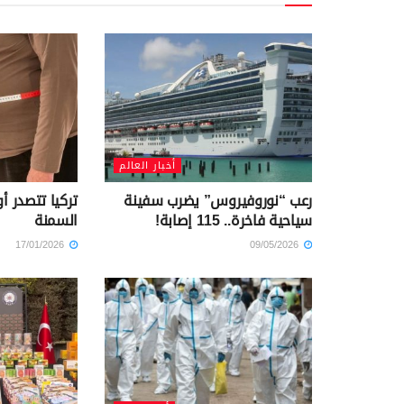
أخبار العالم
رعب “نوروفيروس” يضرب سفينة
تركيا تتصدر أ
سياحية فاخرة.. 115 إصابة!
السمنة
17/01/2026
09/05/2026