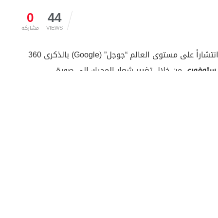
0
44
VIEWS
مشاركة
واشنطن (زمان عربي) – يحتفل محرك البحث الأوسع انتشاراً على مستوى العالم “جوجل” (Google) بالذكرى 360
ريستوفوري
من خلال تغيير شعار المحرك إلى صورة
إلى مقطع موسيقي بسيط.
الجدير بالذكر أن بارتولوميو كريستوفوري ولد في 4 مايو/ آيار 1655 م في مدينة بادووا بجمهورية البندقية،
ء إليه عام 1709 من خلال اختراعه آلة ذات ألواح تضرب أوتارها بالمطارق لتصدر أصواتاً
ى يومنا هذا بشكل البيانو الحديث.