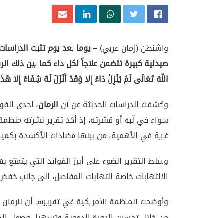
واشنطن (زمان عربي) –
يوما بعد يوم تثبت الدراسات
صيدلية كبيرة تتضمن علاجاً لكل داء كما بين ذلك الرسول صل
اللَّهَ تَعَالَى لَمْ يُنْزِلْ دَاءً إِلا وَقَدْ أَنْزَلَ لَهُ شِفَاءً إِلا هَذَ
وكشفت الدراسات الحديثة عن أن
الرمان
، إحدى الفو
سواء في لُبه أو قشرته، إذ أكد تقرير نشرته منظمة 
غاية في الأهمية، من بينها مضادات الأكسدة بكمية
وسلط التقرير الضوء على أبرز الفوائد التي يتمتع ب
الالتهابات خاصة التهابات المفاصل، إلى جانب خف
وأوضحت المنظمة الأمريكية في تقريرها أن للرمان ف
من خلال تحسين الدورة الدموية وتسهيل وصول الدم إ