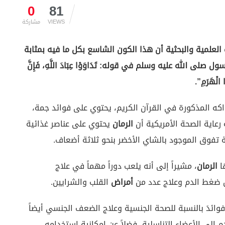
0
81
VIEWS
مشاركة
 العلمية والبحثية أن هذا الكون الشاسع بكل ما فيه بمثابة
ى الله عليه وسلم في قوله: تَدَاوَوْا عِبَادَ اللَّهِ، فَإِنَّ
ا الْهَرَمِ”.
اكه المذكورة في القرآن الكريم، يحتوي على فوائد جمة،
رعاية الصحة الأمريكية أن
الرمان
يحتوي على عناصر غذائية
 تفوق الموجود بالشاي الأخضر بنحو ثلاثة أضعاف.
ها
الرمان
، مشيراً إلى أنه يلعب دوراً مهماً في علاج
ض ضغط الدم وعلاج عدد من
أمراض
القلب والشرايين.
وائدَ بالنسبة للصحة الجنسية وعلاج الضعف الجنسي أيضاً
لى الأعضاء التناسلية، فضلاً عن إمكانية استخدامه