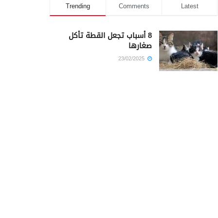
Trending
Comments
Latest
8 أسباب تجعل القطة تأكل
صغارها
23/02/2025
كم أمضى سيدنا يوسف في
السجن؟
23/02/2025
أيهما كان أجمل سيدنا محمد أم
سيدنا يوسف؟
23/02/2025
أسباب الألم المفاجئ في
الخاصرة اليمنى