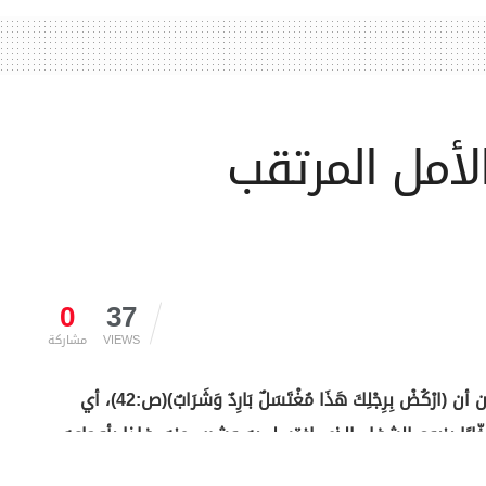
لأمل المرتقب
0
37
VIEWS
مشاركة
قيل لأيوب -عليه السلام- نبي الصابرين وسيد المبتلين أن (ارْكُضْ بِرِجْلِكَ هَذَا مُغْتَسَلٌ بَارِدٌ وَشَرَابٌ)(ص:42)، أي
رًا ينبوع الشفاء الذي اغتسل به وشرب منه، فإذا بأوجاعه
هو في غاية من الصحة والعافية، وكأنه لم يكن “أيوب” ذاك