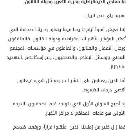
والمعادي للديمقراطية وحرية التعبير ودولة القانون.
وفيما يلي نص البيان:
إننا نعيش أسوأ أيام تاريخنا فيما يتعلق بحرية الصحافة التي
تُعتبر المؤشر الأهم للديمقراطية ودولة القانون. فالمثقفون
ورجال الأعمال والفنانون، والعاملون في مؤسسات المجتمع
المدني ووسائل الإعلام، والصحفيون، يتم إسكاتهم بالتهديد
والابتزاز.
أما الذين يعملون على النشر الحر رغم كل شيء فيعانون
أقصى درجات الضغوط.
إذ أصبح العنوان الأول الذي يتواجد فيه الصحفيون بالدرجة
الأولى هو قاعات المحاكم لا مراكز الأخبار.
فما زال كثير من زملائنا الذين اعتُقلوا مراراً، ورُفعت ضدهم