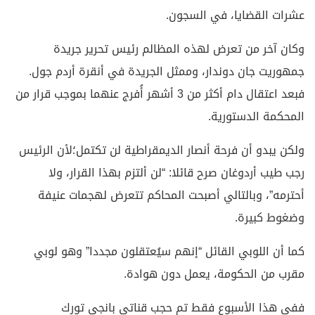
عشرات القضايا، في السجون.
وكان آخر من تعرض لهذه المظالم رئيس تحرير جريدة
جمهوريت جان دوندار، وممثل الجريدة في أنقرة أردم جول.
فبعد اعتقال دام أكثر من 3 أشهر أُفرج عنهما بموجب قرار من
المحكمة الدستورية.
ولكن يبدو أن فرحة أنصار الديمقراطية لن تكتمل؛لأن الرئيس
رجب طيب أردوغان صرح قائلا: “لن ألتزم بهذا القرار، ولا
أحترمه”، وبالتالي أصبحت المحاكم تتعرض لهجمات عنيفة
وضغوط كبيرة.
كما أن اللوبي القائل “إنهم سيُعتقلون مجددا” وهو لوبي
مقرب من الحكومة، يعمل دون هوادة.
ففي هذا الأسبوع فقط تم حجب قناتي بانجي تورك