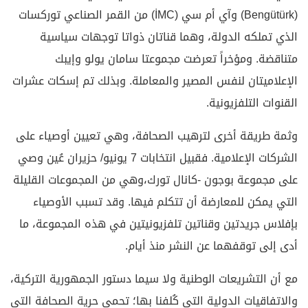
(Bengütürk) وآي أم سي (İMC) من القمر الصناعي توركسات
الذي تملكه الدولة، وهما قناتان ذواتا توجهات سياسية
متناقضة. ومؤخراً تعرضت مجموعتا سامان يولو وإيبك
الإعلاميتان لنفس المصير والمعاملة. وبذلك تم إسكات عشرات
القنوات التلفزيونية.
وثمة طريقة أخرى لترهيب الصحافة، وهي تعيين أوصياء على
الشركات الإعلامية. فقبيل انتخابات 7 يونيو/ حزيران عُين وصي
على مجموعة بوجون -كانال تورك،وهي من المجموعات القليلة
التي يمكن للمعارضة أن تتكلم فيها. وقد تسبب الأوصياء
بإفلاس جريدتين وقناتين تلفزيونيتين في هذه المجموعة، ما
أدى إلى توقفهما عن النشر منذ أيام.
مع أن التشريعات الوطنية ولا سيما دستور الجمهورية التركية،
والاتفاقيات الدولية التي كُلفنا بها؛ تحمي حرية الصحافة التي