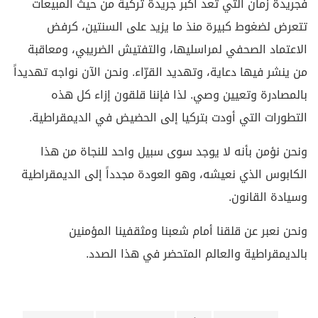
فجريدة زمان التي تعد أكبر جريدة تركية من حيث المبيعات
تتعرض لضغوط كبيرة منذ ما يزيد على السنتين، كرفض
الاعتماد الصحفي لمراسليها، والتفتيش الضريبي، ومعاقبة
من ينشر فيها دعاية، وتهديد القرّاء. ونحن الآن نواجه تهديداً
بالمصادرة وتعيين وصي. لذا فإننا قلقون إزاء كل هذه
التطورات التي أودت بتركيا إلى الحضيض في الديمقراطية.
ونحن نؤمن بأنه لا يوجد سوى سبيل واحد للنجاة من هذا
الكابوس الذي نعيشه، وهو العودة مجدداً إلى الديمقراطية
وسيادة القانون.
ونحن نعبر عن قلقنا أمام شعبنا ومثقفينا المؤمنين
بالديمقراطية والعالم المتحضر في هذا الصدد.