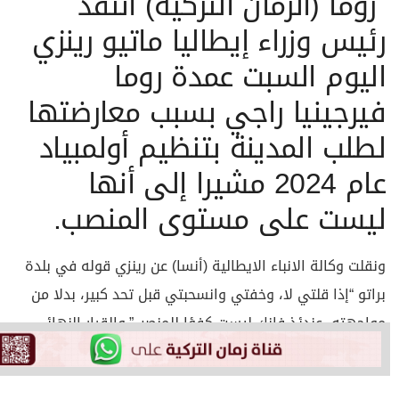
روما (الزمان التركية) انتقد
رئيس وزراء إيطاليا ماتيو رينزي
اليوم السبت عمدة روما
فيرجينيا راجي بسبب معارضتها
لطلب المدينة بتنظيم أولمبياد
عام 2024 مشيرا إلى أنها
ليست على مستوى المنصب.
ونقلت وكالة الانباء الايطالية (أنسا) عن رينزي قوله في بلدة
براتو “إذا قلتي لا، وخفتي وانسحبتي قبل تحد كبير، بدلا من
مواجهته، عندئذ فإنك ليست كفؤا للمنصب”.والقرار النهائي
سيكون لمجلس المدينة.
كانت عمدة مدينة روما فيرجينيا راجي، التي انتخبت في يونيو/