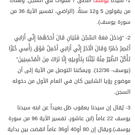
1- سيدنا
يوسف
أمضى 7 سنوات في السجن. وهناك
من يقولون 5 و12 سنةً. (الراضي، تفسير الآية 36 من
سورة يوسف).
2- “وَدَخَلَ مَعَهُ السِّجْنَ فَتَيَانِ قَالَ أَحَدُهُمَا إِنِّي أَرَانِي
أَعْصِرُ خَمْرًا وَقَالَ الْآخَرُ إِنِّي أَرَانِي أَحْمِلُ فَوْقَ رَأْسِي خُبْزًا
تَأْكُلُ الطَّيْرُ مِنْهُ نَبِّئْنَا بِتَأْوِيلِهِ إِنَّا نَرَاكَ مِنَ الْمُحْسِنِينَ”
(يوسف- 12/36). ويمكننا التوصل من الآية إلى أن
موضوع رؤيا الشابين كان في العام الأول من دخوله
السجن.
3- يُقال إن سيدنا يعقوب ظل بعيداً عن ابنه سيدنا
يوسف 22 عاماً (ابن عاشور، تفسير الآية 96 من سورة
يوسف).ويقال إن 80 أو40 أو36 عاماً انقضت بين بداية