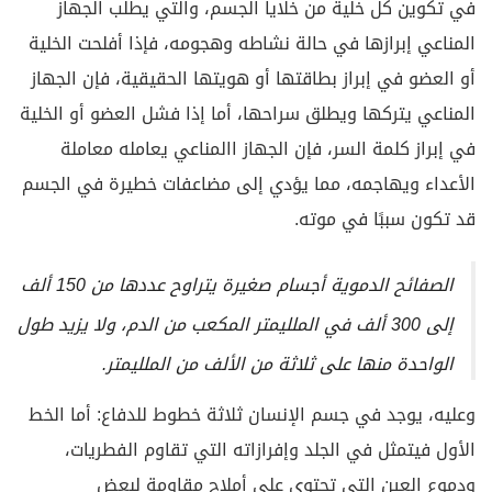
في تكوين كل خلية من خلايا الجسم، والتي يطلب الجهاز
المناعي إبرازها في حالة نشاطه وهجومه، فإذا أفلحت الخلية
أو العضو في إبراز بطاقتها أو هويتها الحقيقية، فإن الجهاز
المناعي يتركها ويطلق سراحها، أما إذا فشل العضو أو الخلية
في إبراز كلمة السر، فإن الجهاز االمناعي يعامله معاملة
الأعداء ويهاجمه، مما يؤدي إلى مضاعفات خطيرة في الجسم
قد تكون سببًا في موته.
الصفائح الدموية أجسام صغيرة يتراوح عددها من 150 ألف
إلى 300 ألف في الملليمتر المكعب من الدم، ولا يزيد طول
الواحدة منها على ثلاثة من الألف من الملليمتر.
وعليه، يوجد في جسم الإنسان ثلاثة خطوط للدفاع: أما الخط
الأول فيتمثل في الجلد وإفرازاته التي تقاوم الفطريات،
ودموع العين التي تحتوي على أملاح مقاومة لبعض