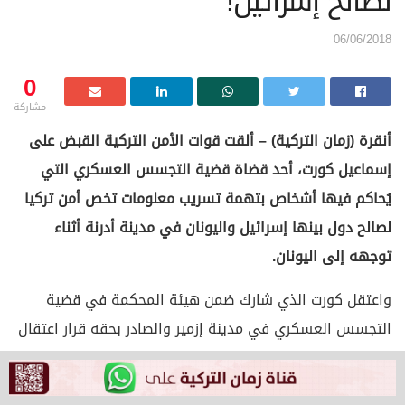
لصالح إسرائيل!
06/06/2018
0
مشاركة
أنقرة (زمان التركية) – ألقت قوات الأمن التركية القبض على
إسماعيل كورت، أحد قضاة قضية التجسس العسكري التي
يُحاكم فيها أشخاص بتهمة تسريب معلومات تخص أمن تركيا
لصالح دول بينها إسرائيل واليونان في مدينة أدرنة أثناء
توجهه إلى اليونان.
واعتقل كورت الذي شارك ضمن هيئة المحكمة في قضية
التجسس العسكري في مدينة إزمير والصادر بحقه قرار اعتقال
بتهمة الانتماء لحركة الخدمة برفقة مجموعة تضم 11 شخصًا
من بينهم أطباء ومدرسون ومهندسون أثناء محاولتهم الهرب