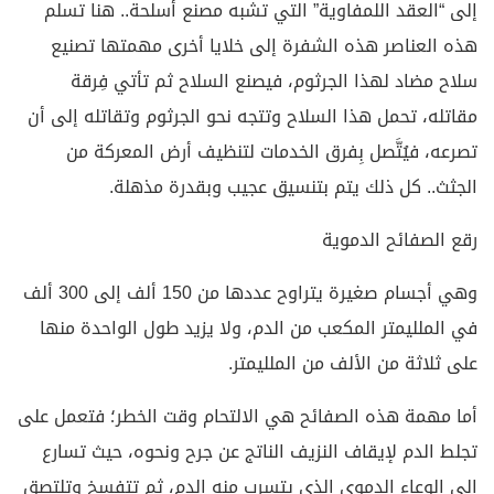
إلى “العقد اللمفاوية” التي تشبه مصنع أسلحة.. هنا تسلم
هذه العناصر هذه الشفرة إلى خلايا أخرى مهمتها تصنيع
سلاح مضاد لهذا الجرثوم، فيصنع السلاح ثم تأتي فِرقة
مقاتله، تحمل هذا السلاح وتتجه نحو الجرثوم وتقاتله إلى أن
تصرعه، فيُتَّصل بِفرق الخدمات لتنظيف أرض المعركة من
الجثث.. كل ذلك يتم بتنسيق عجيب وبقدرة مذهلة.
رقع الصفائح الدموية
وهي أجسام صغيرة يتراوح عددها من 150 ألف إلى 300 ألف
في الملليمتر المكعب من الدم، ولا يزيد طول الواحدة منها
على ثلاثة من الألف من الملليمتر.
أما مهمة هذه الصفائح هي الالتحام وقت الخطر؛ فتعمل على
تجلط الدم لإيقاف النزيف الناتج عن جرح ونحوه، حيث تسارع
إلى الوعاء الدموي الذي يتسرب منه الدم، ثم تتفسخ وتلتصق