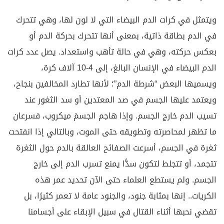
ويتمثل في كرات الدم البيضاء التي لا لون لها، وهي تتحرك
في الدم بطاقة ذاتية، بمعنى أنها تتحرك بحركة الدم أو
بعكس حركته، وهي في حالة تأهب واستعداد. يصل عدد كرات
الدم البيضاء في الإنسان البالغ، إلى 4-10 آلاف كرة،
ويسميها البعض “شرطة الدم”؛ لأنها تطارد المخالفين بنجاح،
ويعتمد عليها الجسم في صد المعتدين أو سد الثغور عند
تسيب الدم خارج الجسم. وإذا هاجم الجسمَ ميكروب، فسرعان
ما تظهر لمحاصرته وتطويقه حتى الموت، وبالتالي إذا انفتحت
ثغرة في الجسم، أسرعت الصفائح العالقة بالدم حول الثغرة
تتجمد، أو تتجلط لتكون سدًّا يمنع تسرب الدم إلى خارج
الجسم. ولم يستطع العلماء حتى الآن تحديد عمر هذه
الكريات.. إنها بمثابة جنود، والجنود عامة لا تعمر كثيرًا، بل
تقضي نحبها أثناء القتال في سبيل الإبقاء على أجسامنا