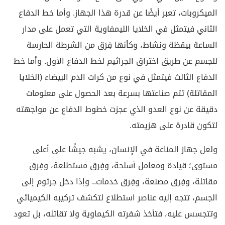
الميكروبات، تعبر أيضًا عن قدرة هذا الجهاز. وأما خط الدفاع
الثاني فيتمثل في الخلايا الليمفاوية التي تعمل على مدار
الساعة بيقظة ونشاط، وكأنها فِرَق من الشرطة الحارسة
للجسم عن طريق اختراق الجراثيم لخط الدفاع الأول. وأما خط
الدفاع الثالث فيتمثل في نوع من كرات الدم البيضاء (الخلايا
المقاتلة) تتم صناعتها بسرعة بعد الحصول على معلومات
دقيقة عن نوع العدو الذي عجزت خطوط الدفاع عن مواجهته
لتكون قادرة على هزيمته.
ولعل جهاز المناعة في الإنسان، يشبه جيشًا على أعلى
مستوى؛ قيادة ومعامل أسلحة، وفِرق مستطلعة، وفِرق
مقاتلة، وفِرق مصنعة، وفِرق خدمات.. وإذا دخل جرثوم إلى
الجسم، تتجه إليه عناصر استطلاع لتكشف تركيبه الكيميائي
وتتجسس عليه، فتأخذ شفرته الكيماوية ولا تقاتله، بل تعود