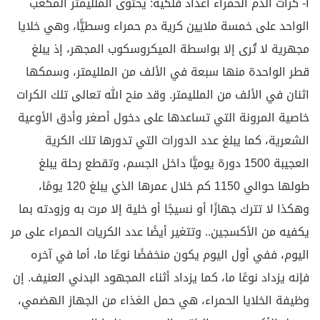
أ- كرات الدم الحمراء أعداد فلكية: يحتوى الملليمتر المكعب
الواحد على خمسة ملايين كرية دم حمراء وسطيًّا، وهي خلايا
مجهرية لا تُرى إلا بواسطة الميكروسكوب المجهر، إذ يبلغ
قطر الواحدة منها سبعة في الألف من الملليمتر، وسمكها
اثنان في الألف من الملليمتر. وقد منح الله تعالى تلك الكرات
خاصية المرونة التي تساعدها على دخول أصغر وأدق الأوعية
الشعرية، كما يبلغ عدد الدورات التي تدورها تلك الكرية
العجيبة 1500 دورة يوميًّا داخل الجسم، وتقطع رحلة يبلغ
طولها حوالي 1150 كم خلال عمرها الذي يبلغ 120 يومًا،
وهكذا لا تترك جهازًا أو نسيجًا أو خلية إلا مرت به وزودته بما
يكفيه من الأكسجين.. وتتغير أيضًا عدد الكريات الحمراء على مر
اليوم، ففي أول اليوم يكون منخفضًا نوعًا ما، أما في آخره
فإنه يزداد نوعًا ما، كما يزداد أثناء المجهود البدني العنيف. إن
وظيفة الخلايا الحمراء، هي حمل الغذاء من الجهاز الهضمي،