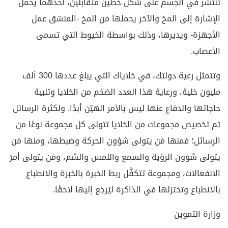
تنتشر في الجسم على شكل خطين متقابلين، أحدهما يحمل
الإشارة إلى المخ والآخر يحملها من المخ -المنسّق عمل
الأجهزة- ويديرها، وذلك بواسطة الخيوط التي تسمى
الأعصاب.
وتتمثل رعية دولتك، في خلاياك التي يبلغ عددها 300 ألف
مليون خلية، ورعاية هذا العدد الضخم من الخلايا وتلبية
حاجاتها والدفاع عنها ليس بالأمر الهيّن أبدًا. ولكثرة الرسائل
تم تخصيص مجموعات من الخلايا تتولى كل مجموعة نوعًا من
الرسائل؛ فمنها مَن يتولى شؤون الحركة وضبطها، ومنها مَن
يتولى شؤون الرؤية والسمع واللمس والشم، ومَن يتولى أمرَ
الانفعالات، ومجموعة تتكفَّل ربط الخبرة بالخبرة والانطباع
بالانطباع وتختزلها في الذاكرة ليُرجَع إليها لاحقًا.
وزارة التموين