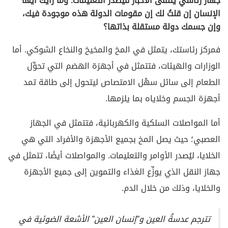
جهاز رئاسي يتلقى الأخبار فيصدر التعليمات. وما رأيك أيها
الإنسان إن قلتُ لك إن مقومات الدولة هذه موجودة فيك،
وإن جسمك دولة مستقلة بذاتها؟
فمركز رئاستك، يتمثل في المخ والمخيخ والنخاع الشوكي. أما
الوزارات والهيئات، فتتمثل في أجهزة الهضم التي تحوِّل
الطعام إلى سائل سهْل الامتصاص ليتحول إلى طاقة تمد
أجهزة الجسم وخلاياه بما يلزمها.
أما المواصلات السلكية والكهربائية، فتتمثل في الجهاز
العصبي؛ حيث يصل المخ بجميع الأجهزة والأفراد التي هي
الخلايا، ليُصدر الأوامر والتعليمات. والمواصلات أيضًا، تتمثل في
جهاز النقل الذي يوزِّع الغذاء والتموين إلى جميع الأجهزة
والخلايا، وذلك من خلال الدم.
تترجم عدسةُ العين و”إنسان العين” الأشعة الضوئية في