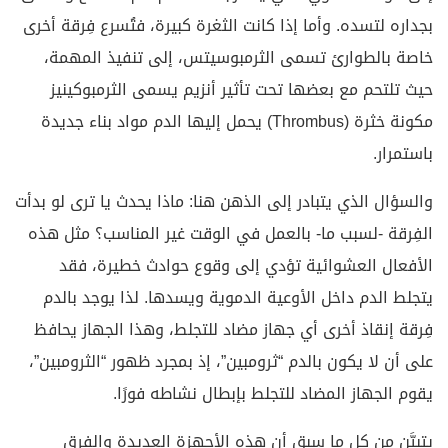
بجداره لتسده. وأما إذا كانت الثغرة كبيرة، فتُسرع فِرقة أخرى
خاصة بالطوارئ تسمى الثرمبوسيتس، إلى تنفيذ المهمة،
حيث تلتحم مع بعضها تحت تأثير أنزيم يسمى الثرمبوكينيز
مكونة خثرة (Thrombus) يحمل إليها الدم مواد بناء جديدة
باستمرار.
والسؤال الذي يتبادر إلى الذهن هنا: ماذا يحدث يا ترى لو بدأت
الفِرقة -لسبب ما- بالعمل في الوقت غير المناسب؟ مثل هذه
الأفعال العشوائية تؤدي إلى وقوع حوادث خطيرة، فقد
يتجلط الدم داخل الأوعية الدموية ويسدها. لذا يوجد بالدم
فِرقة إنقاذ أخرى أي جهاز مضاد للتجلط، وهذا الجهاز يحافظ
على أن لا يكون بالدم “ثرومبين”، إذ بمجرد ظهور “الثرومبين”،
يقوم الجهاز المضاد للتجلط بإبطال نشاطه فورًا.
يتبيَّن من كل ما سبق أن هذه الأجهزة العديدة والفِرق