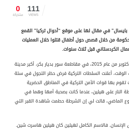
0
111
VIEWS
مشاركة
رجان بايسال” في مقال لها على موقع “أحوال تركيا” القمع
لحكومة من خلال قصص حول أطفال قتلوا خلال العمليات
مال الكردستاني قبل ثلاث سنوات.
قُتلت هيلين شين البالغة من العمر 12 عاما في 12 أكتوبر من عام 2015، في مقاطعة سور بديار بكر، أكبر مدينة
 الوقت، أعلنت السلطات التركية فرض حظر التجول في ستة
 تقوم بها قوات الأمن التركية في المناطق الحضرية
ة النار على هيلين، عندما كانت بصحبة أمها وهما في
بوع الماضي، قالت لي إن الشرطة حطمت شاهدة القبر التي
الإنسان. فالاسم الكامل لهيلين كان هيلين هاسرت شين.