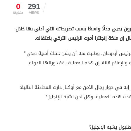
0
291
VIEWS
مشاركة
هارون يحيى جدلًا واسعًا بسبب تصريحاته التي أدلى بها خلال
 إن ملكة إنجلترا أمرت الرئيس التركي باعتقاله.
 الرئيس أردوغان، وطلبت منه أن يشن حملة أمنية ضدي.”
والإعلام قائلا إن هذه العملية يقف ورائها الدولة
ه في حوار رجال الأمن مع أوكتار دارت المحادثة التالية:
فذت هذه العملية. وهل نحن نشبه الإنجليز؟
نبول يشبه الإنجليز؟