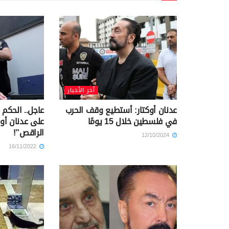
آخر الأخبار
عدنان أوكتار: أستطيع وقف الحرب
في فلسطين خلال 15 يومًا
على عدنان أوك
الراقص”!
12/10/2024
16/11/2022