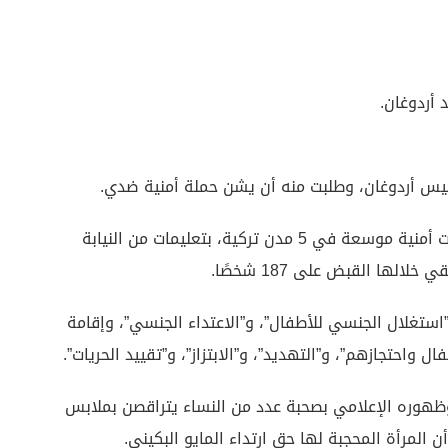
 أردوغان.
لرئيس أردوغان، وطلبت منه أن يشن حملة أمنية ضدي.
وكانت تركيا قد شهدت 11 يوليو الماضي شن عمليات أمنية موسعة في 5 مدن تركية، بتعليمات من النيابة
لها القبض على 187 شخصًا.
ستغلال الجنسي للأطفال”، و”الاعتداء الجنسي”، وإقامة
واحتجازهم”، و”التهديد”، و”الابتزاز”، و”تقييد الحريات”.
وظهوره الإعلامي بصحبة عدد من النساء يتراقصن بملابس
ن المرأة المحجبة لها حق ارتداء المايو البكيني.