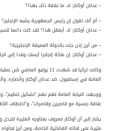
– عدنان أوكتار: لا، ما علاقة ذلك بهذا؟
– أم أنك تقول إن رئيس الجمهورية يشبه الإنجليز؟
– عدنان أوكتار: لا، أيعقل هذا؟ لقد كنت داعما للسيد
– من أين إذن جئت بالدولة العميقة الإنجليزية؟
– عدنان أوكتار: إن ملكة إنجلترا أرسلت وفدا إلى ا
العامة في إسطنبول، ضد عدنان أوكتار وأنصاره، وألقي خلا
ووجهت النيابة العامة لهم تهم “تشكيل تنظيم”، و”ا
علاقة جنسية مع قاصرين وقاصرات”، و”اختطاف الأطفال 
يشار إلى أن أوكتار معروف بفتاويه المثيرة للجدل 
مثيرة على قناته الفضائية الخاصة، ومن أبرز فتاواه أ