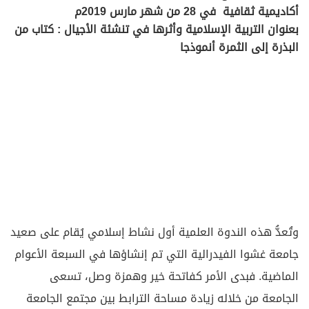
أكاديمية ثقافية في 28 من شهر مارس 2019م
بعنوان التربية الإسلامية وأثرها في تنشئة الأجيال : كتاب من
البذرة إلى الثمرة أنموذجا
وتُعدُّ هذه الندوة العلمية أول نشاط إسلامي يُقام على صعيد
جامعة غشوا الفيدرالية التي تم إنشاؤها في السبعة الأعوام
الماضية. فبدى الأمر كفاتحة خير وهمزة وصل، تسعى
الجامعة من خلاله زيادة مساحة الترابط بين مجتمع الجامعة
والبيئة المحيطة بها من المدن والقرى والأرياف المجاورة،
حيث تسعى الجامعة لمساعدة الناس في حلِّ مشاكلهم،
والقضاء على كل ما يعترضهم من أزمات، بأسلوب علمي رصين،
ودراسة متأنية لأسباب المشاكل وطرق علاجها.
تأتي أهمية إقامة هذه الندوة، أنها أول نشاط إسلامي
ثقافي يُقام منذ فترة طويلة في منطقة غشوا النائية