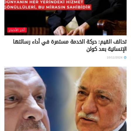
آخر الأخبار
“أردوغان” يتعهد بملاحقة حركة “الخدمة” رغم وفاة
“جولن” .. الأبعاد والآفاق المستقبلية
03/11/2024