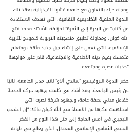
تحديات عصره ومجتمعه.
حضر الندوة البروفيسور “ساندي ألاو” نائب مدير الجامعة، نائبًا
عن رئيس الجامعة، وقد أشاد في كلمته بجهود حركة الخدمة
كفاعل مدني بصفة عامة، وبجهود شركة نصرت التي
استلهمت فكرها من الأستاذ فتح الله كولن قائلا: “إن الشعب
النيجيري في أمس الحاجة إلى مثل هذا النوع من الفكر
العلمي الثقافي الإسلامي المعتدل، الذي يعالج في طياته
العنصرية والطائفية والهمجية والإرهاب، ويهدي إلى الفكر
السليم والثقافة التي يحتاجها البشر”. واستطرد قائلا:
“سنستمر بفتح أبوابنا وأذرعنا للترحيب بأي نشاط تقومون به
في المستقبل”.