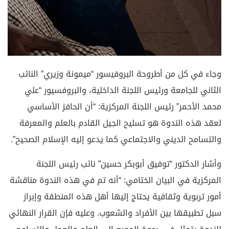
محمد الأحمر” رئيس اللجنة المركزية: “أن الحافز الأساسي
لعقد هذه الندوة هو تسليح الجيل القادم بالعلم والمعرفة
والتسامح الديني والاجتماعي كما يدعو إليه الإسلام الصحيح”.
وأشار الدكتور “توفيق أبوبكر حسين” نائب رئيس اللجنة
المركزية في البيان الختامي: “أنه تم في هذه الندوة مناقشة
أمور تربوية وثقافية يحتاج إليها أهل هذه المنطقة وإبراز
سبل تطبيقها بين الأفراد والشعوب. وعليه فإن القرار النهائي
للندوة يتمثل في دعوة الجميع إلى العلم والعمل والتسامح
الديني والمعاشي، وبما أن شعوب هذه المنطقة مختلفة
في عرقها وجنسها ودينها فلا ينافي ذلك استعمال النداء
الإسلامي الصحيح في العيش تحت سقف واحد مفعمين
بالسعادة والرخاء في ظل المودة والإخاء.
واختتم حديثه بالإشارة إلى أن سر النجاح والنفوذ الذي حازت