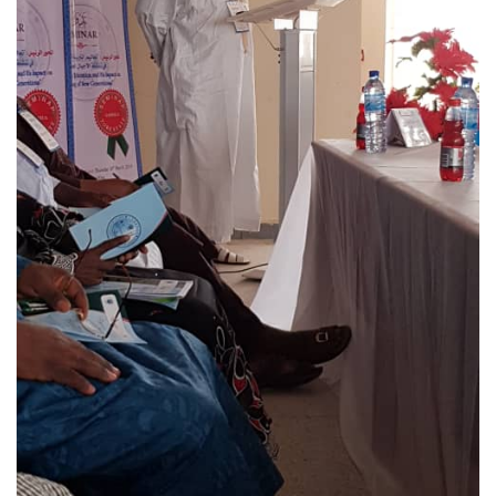
وجاء في كل من أطروحة البروفيسور “ميمونة وزيري” النائب
الثاني للجامعة ورئيس اللجنة الداخلية، والبروفسيور “علي