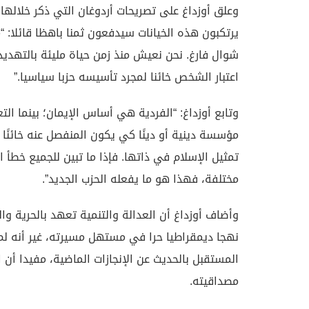
وعلق أوزداغ على تصريحات أردوغان التي ذكر خلالها 
يرتكبون هذه الخيانات سيدفعون ثمنا باهظا قائلا: “
شوال فارغ. نحن نعيش منذ زمن حياة مليئة بالتهديد و
اعتبار الشخص خائنا لمجرد تأسيسه حزبا سياسيا.”
وتابع أوزداغ: “الفردية هي أساس الإيمان؛ بينما ا
مؤسسة دينية أو دينًا كي يكون المنفصل عنه خائنًا
تمثيل الإسلام في ذاتها. فإذا ما تبين للجميع خطأ ال
مختلفة، فهذا هو ما يفعله الحزب الجديد”.
وأضاف أوزداغ أن العدالة والتنمية تعهد بالحرية و
نهجا ديمقراطيا حرا في مستهل مسيرته، غير أنه لم
المستقبل بالحديث عن الإنجازات الماضية، مفيدا أن
مصداقيته.