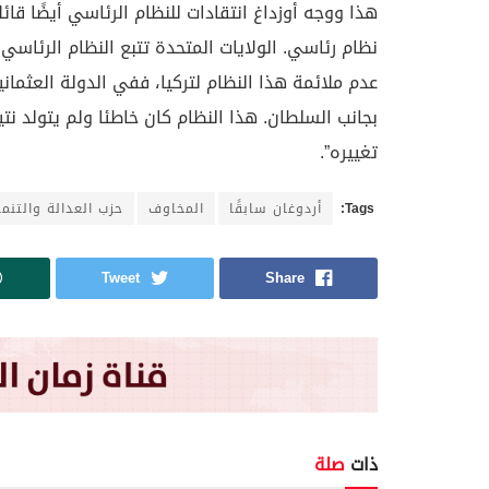
هذا ووجه أوزداغ انتقادات للنظام الرئاسي أيضًا قائل
نظام رئاسي. الولايات المتحدة تتبع النظام الرئاسي
عدم ملائمة هذا النظام لتركيا، ففي الدولة العثما
بجانب السلطان. هذا النظام كان خاطئا ولم يتولد ن
تغييره”.
Tags:
أردوغان سابقًا
المخاوف
حزب العدالة والتنمي
Tweet
Share
ذات
صلة