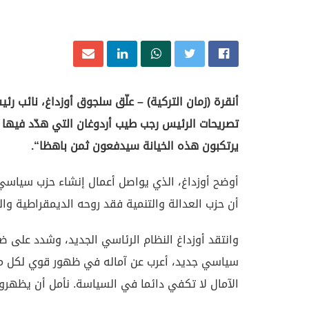
أنقرة
(
زمان التركية
) –
علّق سلجوق أوزداغ، نائب رئي
تصريحات الرئيس رجب طيب أردوغان التي هدّد فيها
يرتكبون هذه الخيانة سيدفعون ثمن باهظا
“.
أوضح أوزداغ، الذي يواصل أعمال إنشاء حزب سياسي 
أن حزب العدالة والتنمية فقد روحه الديمقراطية وا
وانتقد أوزداغ النظام الرئاسي الجديد، وشدد على ض
سياسي جديد، أعرب عن آماله في ظهور قوي لكل من د
الآمال لا تكفي دائما في السياسة. نأمل أن يظهروا