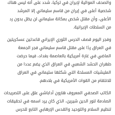
والصحف الموالية لإيران في تركيا، شدد على أنه ليس هناك
شخصية أعلى في إيران من قاسم سليماني إلا المرشد
الأعلى، وأن مقتل شخص بمكانة سليماني لن يظل بدون رد
من السلطات الإيرانية.
وفجر اليوم قصف الحرس الثوري الإيراني قاعدتين عسكريتين
في العراق ردًا على مقتل قاسم سليماني فجر الجمعة
الماضي في غارة أمريكية بالعاصمة بغداد، فيما حرضت
طهران الحشد الشعبي في العراق الذي يضم عددا من
المليشيات المسلحة التي شكلها سليماني في العراق
للانتقام من القوات الأمريكية في بلادهم.
الكاتب الصحفي المعروف هارون أداباشي علق على التصريحات
الصادمة لنور الدين شيرين، الذي كان يرد اسمه في تحقيقات
تنظيم السلام والتوحيد والقدس الإرهابي التابع للحرس