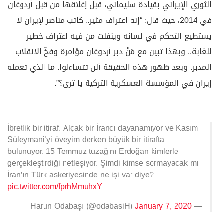
الثوري الإيراني بقيادة سليماني، قبل إغلاقها من قبل أردوغان
في 2014، حيث قال: “إنه اعتراف مثير.. كاتب مناصر لإيران لا
يستطيع التحكم في لسانه وينفلت من فيه اعتراف خطير
للغاية.. وبهذا تبين مع مَنْ دبر أردوغان مؤامرة وفخّ الانقلاب
المدبر. وبعد ظهور هذه الحقيقة ألن تتساءلوا: ما الذي تعمله
إيران في المؤسسة العسكرية التركية يا ترى؟”.
İbretlik bir itiraf. Alçak bir İrancı dayanamıyor ve Kasım
Süleymani’yi öveyim derken büyük bir itirafta
bulunuyor. 15 Temmuz tuzağını Erdoğan kimlerle
gerçekleştirdiği netleşiyor. Şimdi kimse sormayacak mı
İran’ın Türk askeriyesinde ne işi var diye?
pic.twitter.com/fprhMmuhxY
January 7, 2020
— Harun Odabaşı (@odabasiH)