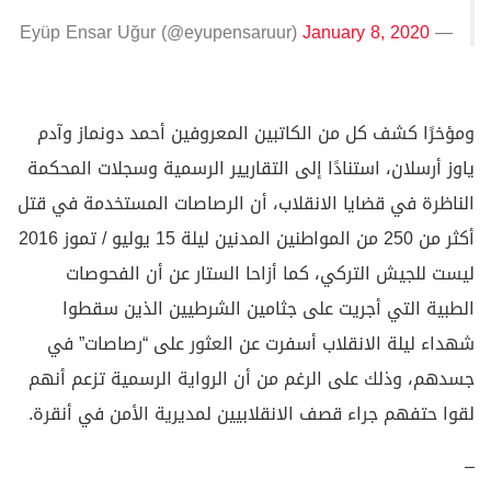
January 8, 2020
— Eyüp Ensar Uğur (@eyupensaruur)
ومؤخرًا كشف كل من الكاتبين المعروفين أحمد دونماز وآدم
ياوز أرسلان، استنادًا إلى التقاريير الرسمية وسجلات المحكمة
الناظرة في قضايا الانقلاب، أن الرصاصات المستخدمة في قتل
أكثر من 250 من المواطنين المدنين ليلة 15 يوليو / تموز 2016
ليست للجيش التركي، كما أزاحا الستار عن أن الفحوصات
الطبية التي أجريت على جثامين الشرطيين الذين سقطوا
شهداء ليلة الانقلاب أسفرت عن العثور على “رصاصات” في
جسدهم، وذلك على الرغم من أن الرواية الرسمية تزعم أنهم
لقوا حتفهم جراء قصف الانقلابيين لمديرية الأمن في أنقرة.
–