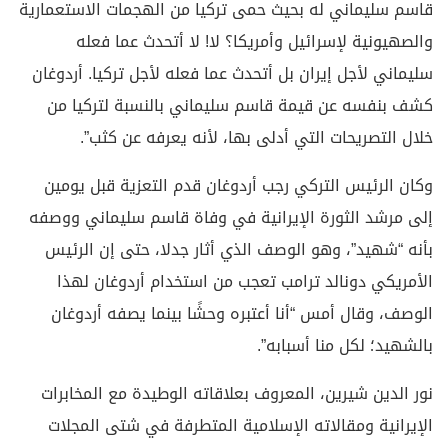
قاسم سليماني له بحيث حمى تركيا من الهجمات الاستعمارية
والصهيونية لإسرائيل وأمريكا؟ لا! لا أتحدث عما فعله
سليماني لأجل إيران بل أتحدث عما فعله لأجل تركيا. أردوغان
كشف بنفسه عن قيمة قاسم سليماني بالنسبة لتركيا من
خلال التصريحات التي أدلى بها، لأنه يعرفه عن كثب”.
وكان الرئيس التركي رجب أردوغان قدم التعزية قبل يومين
إلى مرشد الثورة الإيرانية في وفاة قاسم سليماني ووصفه
بأنه “شهيد”، وهو الوصف الذي أثار جدلا، حتى إن الرئيس
الأمريكي دونالد ترامب تعجب من استخدام أردوغان لهذا
الوصف، وقال أمس “أنا أعتبره وحشًا بينما يصفه أردوغان
بالشهيد؛ لكل منا أسبابه”.
نور الدين شيرين، المعروف بعلاقاته الوطيدة مع المخابرات
الإيرانية ومقالاته الإسلامية المتطرفة في شتى المجلات