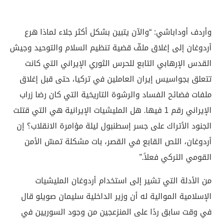
وأردف أوداباشي: “والآن يتبين بشكل أكثر جلاء لماذا هرع
أردوغان إلى إغلاق ملفّ قضية تنظيم السلام والتوحيد وجيش
القدس الإرهابي التابع للحرس الثوري الإيراني التي كانت
تتعلق بجواسيس إيران العاملين في تركيا، حتى قبل إغلاق
ملفات فضائح الفساد والرشوة التاريخية التي كان رضا زراب
الإيراني رقم 1 فيها. هل المليشيات الإيرانية هي التي قتلت
الجنود الأتراك على جسر إسطنبول ليلة مؤامرة الانقلاب؟ إن
أردوغان، اللص القابع في القصر، بات مشكلة تمسّ الأمن
القومي التركي فعلاً.”
من الأدلة التي تشير إلى استخدام أردوغان المليشيات
الإسلامية الموالية له أن وزير الداخلية سليمان صويلو قال
في وقت سابق ردًا على المنزعجين من وجود السوريين في