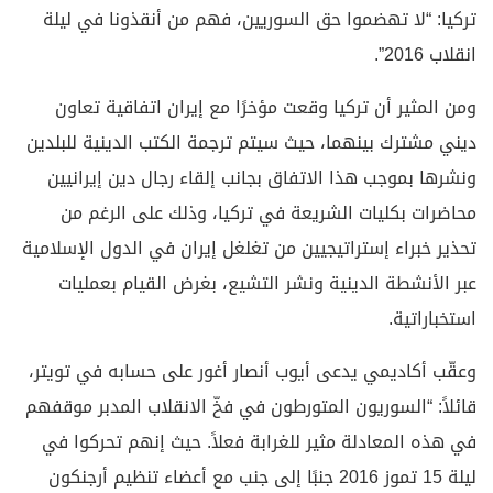
تركيا: “لا تهضموا حق السوريين، فهم من أنقذونا في ليلة
انقلاب 2016”.
ومن المثير أن تركيا وقعت مؤخرًا مع إيران اتفاقية تعاون
ديني مشترك بينهما، حيث سيتم ترجمة الكتب الدينية للبلدين
ونشرها بموجب هذا الاتفاق بجانب إلقاء رجال دين إيرانيين
محاضرات بكليات الشريعة في تركيا، وذلك على الرغم من
تحذير خبراء إستراتيجيين من تغلغل إيران في الدول الإسلامية
عبر الأنشطة الدينية ونشر التشيع، بغرض القيام بعمليات
استخباراتية.
وعقّب أكاديمي يدعى أيوب أنصار أغور على حسابه في تويتر،
قائلاً: “السوريون المتورطون في فخّ الانقلاب المدبر موقفهم
في هذه المعادلة مثير للغرابة فعلاً. حيث إنهم تحركوا في
ليلة 15 تموز 2016 جنبًا إلى جنب مع أعضاء تنظيم أرجنكون