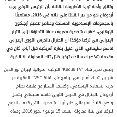
وثائق وأدلة تويد الأطروحة القائلة بأن الرئيس التركي رجب
أردوغان هو من دبر انقلابًا على ذاته في 2016، مستعينًا
بالمجموعات الإسلاموية المسلحة وعناصر تنظيم أرجنكون
الإرهابي، ظهرت شخصية معروف عنها انتماؤها إلى التيار
الإيراني في تركيا مؤكدًا أن الجنرال بالحرس الثوري الإيراني
قاسم سليماني، الذي اغتيل بغارة أمريكية قبل أيام، كان في
مقدمة شخصيات ساندت تركيا خلال تلك المحاولة الانقلابية.
رئيس تحرير قناة “Küdüs TV” التركية الموالية لإيران نور الدين
شيرين شارك أمس في برنامج على قناة “TV5″ المقربة من
حزب السعادة الإسلامي، وكشف الستار عن علاقة نظام
أردوغان بالجنرال في الحرس الثوري قاسم سليماني بشكل
واضح، قائلاً: سليماني كان أبرز الشخصيات التي قدمت الدعم
لتركيا في ليلة محاولة انقلاب 15 يوليو / تموز 2016. وهذه