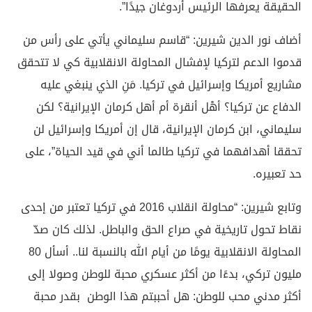
الحقيقة يعرفها الرئيس أردوغان جيدًا”.
أضاف نور الدين شيرين: “قاسم سليماني يأتي على رأس من
قدموا الدعم لتركيا لإفشال المحاولة الانقلابية كي لا تتحقق
مشاريع أمريكا وإسرائيل في تركيا. مَنِ الذي ينبغي عليه
الدفاع عن تركيا؟ أهْل أنقرة أم أهل كرمان الإيرانية؟ لكن
سليماني، ابن كرمان الإيرانية، قال إن أمريكا وإسرائيل لن
تحققا أهدافهما في تركيا طالما أني في قيد الحياة”، على
حد تعبيره.
وتابع شيرين: “محاولة انقلاب 2016 في تركيا تعتبر من إحدى
نقاط تحول تاريخية في صراع الحق والباطل. لذلك كان صدّ
المحاولة الانقلابية يومًا من أيام الله بالنسبة لنا.. أسأل 80
مليون تركي، بدءًا من أكثر عسكري محبة للوطن وصولا إلى
أكثر مدني محب للوطن: هل أحببتم هذا الوطن بقدر محبة