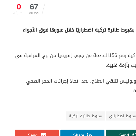
0
67
VIEWS
مشاركة
 بهبوط طائرة تركية اضطراريًا خلال عبورها فوق الأجواء
وأمس الثلاثاء، طلب قائد طائرة الخطوط الجوية التركية رقم 156القادمة من جنوب إفريقيا من برج المراقبة في
 بأزمة قلبية.
ليس لتلقي العلاج، بعد اتخاذ إجرائات الحجر الصحي
.
هبوط اضطراري
هبوط طائرة تركية
Send
Share
Send