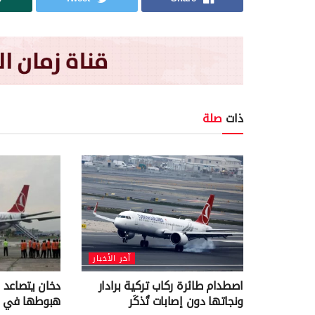
ذات
صلة
آخر الأخبار
اصطدام طائرة ركاب تركية برادار
دخان يتصاعد م
ونجاتها دون إصابات تُذكَر
هبوطها في ال