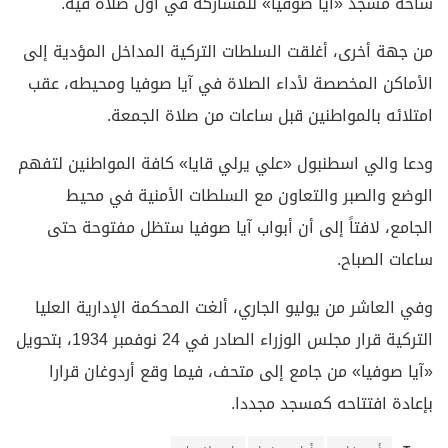
ساحة مسجد «آيا صوفيا» للمشاركة في أول صلاة فيه.
من جهة أخرى، أغلقت السلطات التركية المداخل المؤدية إلى
الأماكن المخصصة لأداء الصلاة في آيا صوفيا ومحيطه، عقب
امتلائه بالمواطنين قبل ساعات من صلاة الجمعة.
ودعا والي اسطنبول «علي يرلي قايا» كافة المواطنين لتفهم
الوضع والصبر والتعاون مع السلطات الأمنية في محيط
الجامع، لافتاً إلى أن أبواب آيا صوفيا ستظل مفتوحة حتى
ساعات الصباح.
وفي العاشر من يوليو الجاري، ألغت المحكمة الإدارية العليا
التركية قرار مجلس الوزراء الصادر في 24 نوفمبر 1934، بتحويل
«آيا صوفيا» من جامع إلى متحف، فيما وقع أردوغان قرارا
بإعادة افتتاحه كمسجد مجددا.