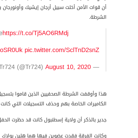
أن قوات الأمن أخلت سبيل أرجان إيشيك وأونورجان 
الشرطة.
e
https://t.co/Tj5AO6RMdj
hooSR0Uk
pic.twitter.com/SclTnD2snZ
August 10, 2020
— Tr724 (@Tr724)
هذا وأوقفت الشرطة الصحفيين الذين قاموا بتسجيل 
الكاميرات الخاصة بهم وحذف التسجيلات التي كانت ع
جدير بالذكر أن ولاية إسطنبول كانت قد حظرت الح
وكانت الفرقة فقدت عضوين فيها هما هلين بولاك و