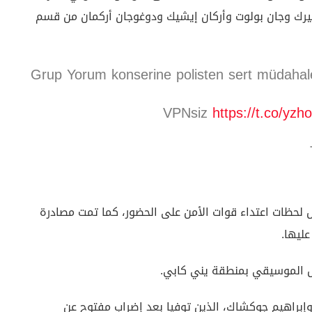
بيرك وجان بولوت وأركان إيشيك ودوغوجان أركمان من قسم
Grup Yorum konserine polisten sert müdahal
VPNsiz
https://t.co/yz
لحظات اعتداء قوات الأمن على الحضور، كما تمت مصادرة
ليها.
فل الموسيقي بمنطقة يني كابي.
إبراهيم جوكشاك، الذين توفيا بعد إضراب مفتوح عن