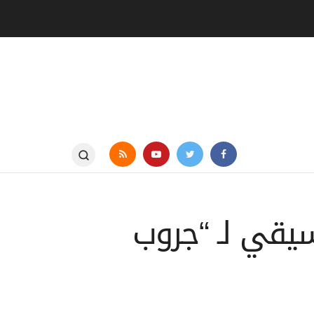
يقي لـ “جروب