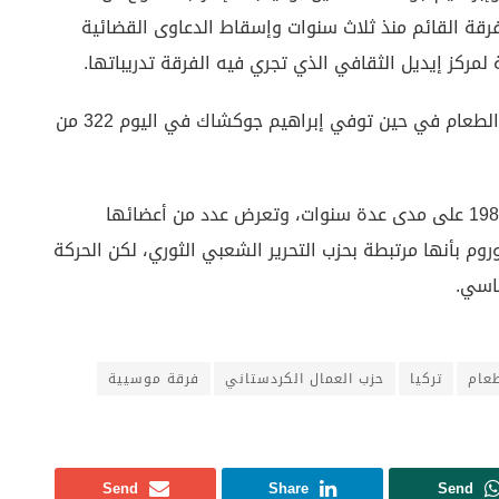
فرقة القائم منذ ثلاث سنوات وإسقاط الدعاوى القضائية
لمركز إيديل الثقافي الذي تجري فيه الفرقة تدريباتها.
وتوفيت هلين بولاك في اليوم 288 من إضرابها عن الطعام في حين توفي إبراهيم جوكشاك في اليوم 322 من
وحظرت حفلات وألبومات الفرقة التي تأسست عام 1984 على مدى عدة سنوات، وتعرض عدد من أعضائها
روم بأنها مرتبطة بحزب التحرير الشعبي الثوري، لكن الحركة
ياسي.
طعام
تركيا
حزب العمال الكردستاني
فرقة موسيية
Send
Share
Send