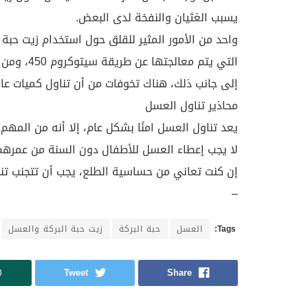
يسبب الغثيان والنفخة لدى البعض.
واحد من الأمور المثير للقلق حول استخدام زيت حبة 
التي يتم معالجتها عن طريقة سيتوكروم 450، ومن بينها الوارفين ومعيقات بيتا.
إلى جانب ذلك، هناك تخوفات من أن تناول كميات عال
محاذير تناول العسل
يعد تناول العسل امنًا بشكل عام، إلا أنه من المهم ال
لا يجب إعطاء العسل للأطفال دون السنة من عمرهم
إن كنت تعاني من حساسية الطلع، يجب أن تتجنب تن
–
Tags:
العسل
حبة البركة
زيت حبة البركة والعسل
Tweet
Share