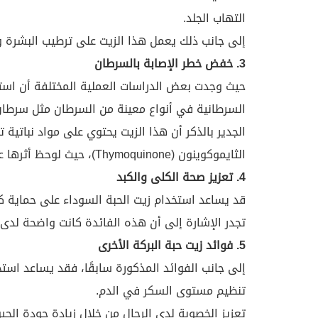
التهاب الجلد.
إلى جانب ذلك يعمل هذا الزيت على ترطيب البشرة و
3. خفض خطر الإصابة بالسرطان
حيث وجدت بعض الدراسات العملية المختلفة أن استخد
السرطانية في أنواع معينة من السرطان مثل سرطان 
الجدير بالذكر أن هذا الزيت يحتوي على مواد نباتية
الثايموكوينون (Thymoquinone)، حيث لوحظ أثرها على الفئران بشكل كبير.
4. تعزيز صحة الكلى والكبد
قد يساعد استخدام زيت الحبة السوداء على حماية كلً
تجدر الإشارة إلى أن هذه الفائدة كانت واضحة لدى ا
5. فوائد زيت حبة البركة الأخرى
إلى جانب الفوائد المذكورة سابقًا، فقد يساعد استخ
تنظيم مستوى السكر في الدم.
تعزيز الخصوبة لدى الرجال من خلال زيادة جودة الحيو