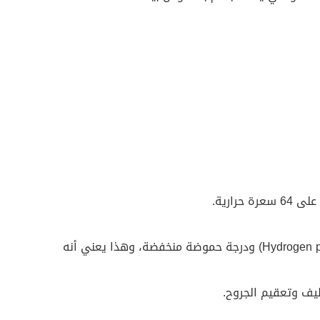
رارية.
يحتوي العسل على بيروكسيد الهيدروجين (Hydrogen peroxide) ودرجة حموضة منخفضة، وهذا يعني أنه
ف وتعقيم الجروح.