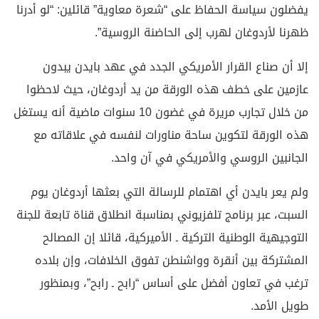
يفضلون سياسة الحفاظ على “شعرة معاوية” قائلين: “لو أدرنا
ظهرنا لأردوغان لهرب إلى الحاضنة الروسية”.
إلا أن صناع القرار الأمريكي الجدد في عهد بايدن يبدون
عازمين على خطف هذه الورقة من يد أردوغان، حيث لاحظوا
من خلال تجارب مريرة في غضون 10 سنوات ماضية أنه يستغل
هذه الورقة لتكوين ساحة مناورات لنفسه في علاقاته مع
الجانبين الروسي والأمريكي في آن واحد.
ولم يعر بايدن أي اهتمام للرسالة التي بعثها أردوغان يوم
السبت، عبر برنامج تلفزيوني بمناسبة انطلاق قناة تابعة للجنة
التوجيهية الوطنية التركية ـ الأميركية، قائلا إن المصالح
المشتركة بين أنقرة وواشنطن تفوق الخلافات، وإن بلاده
ترغب في تعاون أفضل على أساس “رابح ـ رابح”، وبمنظور
طويل الأمد.