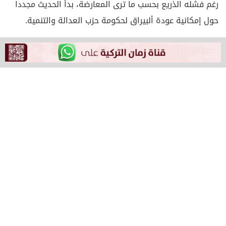
رغم فشله الذريع بحسب ما ترى المعارضة، بدأ الحديث مجددا
حول إمكانية عودة ألبيراق لحكومة حزب العدالة والتنمية.
خلال هذه الفترة يتم الحديث عن إجراء أردوغان لتعديل وزاري
قريبا، والذي من الممكن أن يعود من خلاله ألبيراق إلى
الساحة من خلال تولي وزارة الطاقة والموارد الطبيعة التي
تولاها من قبل، أو ربما يسند إليه منصبًا في الحزب لحاكم.
وأكد مصدر مقرب من حزب العدالة والتنمية أنه سيكون هناك
تغييرا لبعض الوزراء المتعبين، مشيرا إلى أن البيرق قد يأتي
إلى وزارة الطاقة.
وقال المصدر نفسه، “خلال الأسبوعين الماضيين، كان هناك
حديث عن أجندة مثل تولي ألبيراق منصبًا رفيع المستوى في
الحزب أو أن يكون في مجلس الوزراء كوزير للطاقة.