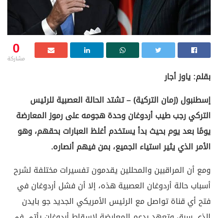
0
مشاركة
بقلم: ياوز أجار
إسطنبول (زمان التركية) – تشتد الحالة العصبية للرئيس
التركي رجب طيب أردوغان وحدة هجومه على رموز المعارضة
يومًا بعد يوم بحيث بدأ يستخدم أغلظ العبارات بحقهم، وهو
الأمر الذي يثير استياء الجميع، بمن فيهم أنصاره.
ومع أن المراقبين والمحللين يقدمون تفسيرات مختلفة لشرح
أسباب حالة أردوغان العصبية هذه، إلا أن فشل أردوغان في
فتح أي قناة تواصل مع الرئيس الأمريكي الجديد جو بايدن
الذي سبق وتعهد بدعم المعارضة لإسقاط أردوغان يأتي في