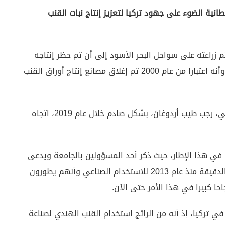
انية الضوء على جهود تركيا لتعزيز إنتاج نبات القنب
م زراعته على سواحل البحر الأسود إلى أن تم حظر إنتاجه
حيث تراجعت المساحتت المزروعة به بعد عام 1970، وأنه اعتبارا من عام 2000 تم إغلاق مصانع إنتاج أوراق القنب
وأشارت الجارديان في خبرها إلى إعلان الرئيس التركي، رجب طيب أردوغان، بشكل صادم خلال عام 2019، اتجاه
 في هذا الإطار، حيث ذكر أحد المسؤولين بالجامعة ويدعى
سليم أيتاش أنهم يقومون بزراعة منتج من الألياف الدقيقة منذ عام 2013 للاستخدام الصناعي وأنهم يطورون
حا كبيرا في هذا الأمر حتى الآن.
تركيا، إذ أنه من الرائج استخدام القنب الهندي لصناعة