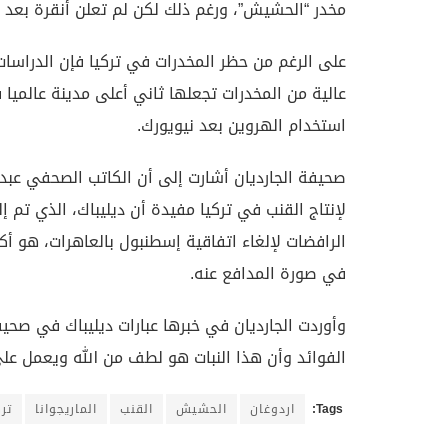
مخدر “الحشيش”، ورغم ذلك لكن لم تعلن أنقرة بعد 
على الرغم من حظر المخدرات في تركيا فإن الدراسا
عالية من المخدرات تجعلها ثاني أعلى مدينة عالميا
استخدام الهروين بعد نيويورك.
صحيفة الجارديان أشارت إلى أن الكاتب الصحفي عبد 
لإنتاج القنب في تركيا مفيدة أن ديليباك، الذي تم 
الرافضات لإلغاء اتفاقية إسطنبول بالعاهرات، هو أ
في صورة المدافع عنه.
وأوردت الجارديان في خبرها عبارات ديليباك في صحيف
الفوائد وأن هذا النبات هو لطف من الله ويعمل على
Tags:
اردوغان
الحشيش
القنب
الماريجوانا
ترك