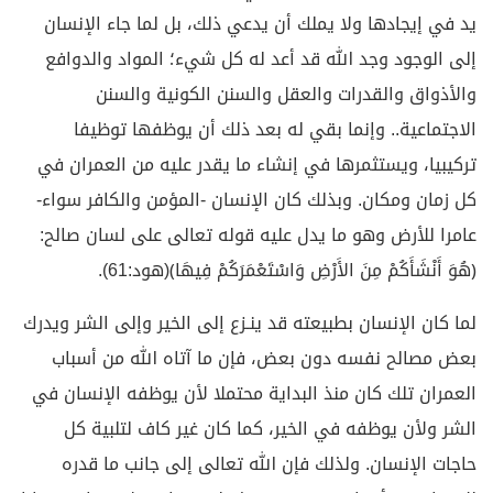
يد في إيجادها ولا يملك أن يدعي ذلك، بل لما جاء الإنسان
إلى الوجود وجد الله قد أعد له كل شيء؛ المواد والدوافع
والأذواق والقدرات والعقل والسنن الكونية والسنن
الاجتماعية.. وإنما بقي له بعد ذلك أن يوظفها توظيفا
تركيبيا، ويستثمرها في إنشاء ما يقدر عليه من العمران في
كل زمان ومكان. وبذلك كان الإنسان -المؤمن والكافر سواء-
عامرا للأرض وهو ما يدل عليه قوله تعالى على لسان صالح:
﴿هُوَ أَنْشَأَكُمْ مِنَ الأَرْضِ وَاسْتَعْمَرَكُمْ فِيهَا﴾(هود:61).
لما كان الإنسان بطبيعته قد ينـزع إلى الخير وإلى الشر ويدرك
بعض مصالح نفسه دون بعض، فإن ما آتاه الله من أسباب
العمران تلك كان منذ البداية محتملا لأن يوظفه الإنسان في
الشر ولأن يوظفه في الخير، كما كان غير كاف لتلبية كل
حاجات الإنسان. ولذلك فإن الله تعالى إلى جانب ما قدره