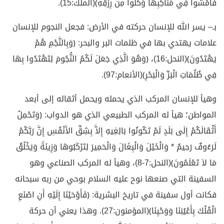
فَامْشُوا فِي مَنَاكِبِهَا وَكُلُوا مِنْ رِزْقِهِ﴾(الملك:15).
بـ– يسر الله للإنسان حركته في الأرض: فجعل النجوم للإنسان
علامات يهتدي بها في ظلمات البر والبحر: ﴿وَبِالنَّجْمِ هُمْ
يَهْتَدُونَ﴾(النحل:16)، ﴿وَهُوَ الَّذِي جَعَلَ لَكُمُ النُّجُومَ لِتَهْتَدُوا بِهَا
فِي ظُلُمَاتِ الْبَرِّ وَالْبَحْرِ﴾(الأنعام:97).
وهيأ للإنسان المركب الذي يحمله ويحمل أثقاله إلى أبعد
المواطن؛ هيأ له المركب الطبيعي الذي هو الدواب: ﴿وَتَحْمِلُ
أَثْقَالَكُمْ إِلَى بَلَدٍ لَمْ تَكُونُوا بَالِغِيهِ إِلاَّ بِشِقِّ الأَنْفُسِ إِنَّ رَبَّكُمْ
لَرَءُوفٌ رَحِيمٌ * وَالْخَيْلَ وَالْبِغَالَ وَالْحَمِيرَ لِتَرْكَبُوهَا وَزِينَةً وَيَخْلُقُ
مَا لاَ تَعْلَمُونَ﴾(النحل:7-8)، وهيأ له المركب الصناعي وهو
السفينة التي صنعها نوح عليه السلام بوحي من ربه سبحانه
فكانت أول سفينة في تاريخ البشرية: ﴿فَأَوْحَيْنَا إِلَيْهِ أَنِ اصْنَعِ
الْفُلْكَ بِأَعْيُنِنَا وَوَحْيِنَا﴾(المؤمنون:27). وهذا يعني أن حركة