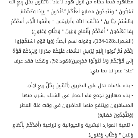
مظاهره فيما حكاه من قول هود لـ”عاد”: ﴿أَتَبْنُونَ بِكُلِّ رِيعٍ آيَةً
تَعْبَثُونَ * وَتَتَّخِذُونَ مَصَانِعَ لَعَلَّكُمْ تَخْلُدُونَ * وَإِذَا بَطَشْتُمْ
بَطَشْتُمْ جَبَّارِينَ * فَاتَّقُوا اللهَ وَأَطِيعُونِ * وَاتَّقُوا الَّذِي أَمَدَّكُمْ
بِمَا تَعْلَمُونَ * أَمَدَّكُمْ بِأَنْعَامٍ وَبَنِينَ * وَجَنَّاتٍ وَعُيُونٍ﴾
(الشعراء:128-134)، وقوله لهم أيضاً: ﴿وَيَا قَوْمِ اسْتَغْفِرُوا
رَبَّكُمْ ثُمَّ تُوبُوا إِلَيْهِ يُرْسِلِ السَّمَاءَ عَلَيْكُمْ مِدْرَارًا وَيَزِدْكُمْ قُوَّةً
إِلَى قُوَّتِكُمْ وَلاَ تَتَوَلَّوْا مُجْرِمِينَ﴾(هود:52)، وهكذا فقد عرف
“عاد” عمرانيا بما يلي:
• بناء علامات تدل على الطريق ﴿أَتَبْنُونَ بِكُلِّ رِيعٍ آيَةً﴾.
• بناء صهاريج تجمع ماء المطر في الشتاء يشرب منها
المسافرون وينتفع منها الحاضرون في وقت قلة المطر
﴿وَتَتَّخِذُونَ مَصَانِعَ﴾.
• تنمية الموارد البشرية والحيوانية والزراعية ﴿أَمَدَّكُمْ بِأَنْعَامٍ
وَبَنِينَ * وَجَنَّاتٍ وَعُيُونٍ﴾.