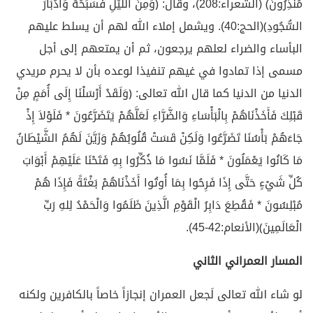
مُنْذِرُونَ﴾ (الشعراء:208)، وقال: ﴿وَمِنَ اللَّيْلِ فَسَبِّحْهُ وَأَدْبَارَ
السُّجُودِ﴾(الحج:40). ويشمل إملاء الله لهم أن يسلط عليهم
البأساء والضراء لعلهم يرجعون، ثم أن يمتعهم إلى أجل
مسمى إذا تمادوا في غيهم تنفيذا لوعده بأن لا يحرم مريدي
الدنيا من الدنيا كما قال الله تعالى: ﴿وَلَقَدْ أَرْسَلْنَا إِلَى أُمَمٍ مِنْ
قَبْلِكَ فَأَخَذْنَاهُمْ بِالْبَأْسَاءِ وَالضَّرَّاءِ لَعَلَّهُمْ يَتَضَرَّعُونَ * فَلَوْلاَ إِذْ
جَاءَهُمْ بَأْسُنَا تَضَرَّعُوا وَلَكِنْ قَسَتْ قُلُوبُهُمْ وَزَيَّنَ لَهُمُ الشَّيْطَانُ
مَا كَانُوا يَعْمَلُونَ * فَلَمَّا نَسُوا مَا ذُكِّرُوا بِهِ فَتَحْنَا عَلَيْهِمْ أَبْوَابَ
كُلِّ شَيْءٍ حَتَّى إِذَا فَرِحُوا بِمَا أُوتُوا أَخَذْنَاهُمْ بَغْتَةً فَإِذَا هُمْ
مُبْلِسُونَ * فَقُطِعَ دَابِرُ الْقَوْمِ الَّذِينَ ظَلَمُوا وَالْحَمْدُ لِلهِ رَبِّ
الْعَالَمِينَ﴾(الأنعام:42-45).
المسار العمراني الثاني
لو شاء الله تعالى لَجعل العمران إنجازاً خاصاً بالكافرين ولكنه