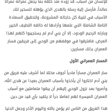
للإنسان من أسباب، قد زوده منذ خلقه بما يجعل عمرانه عمرانا
صالحاً، فأرسل إليه رسله بالهدى الذي يؤهله لتسخير تلك
الأسباب في تلبية كل حاجاته المشروعة، ولتحقيق السعادة
التامة الشاملة التي علمها وأرادها له خالقه اللطيف الخبير
وبارئه الرحيم الودود، إلا أن بني آدم لم يستجيبوا كلهم لهذا
العرض، فافترقوا في موقفهم من الوحي إلى فريقين فسار
العمران بذلك مسارين:
المسار العمراني الأول
سار العمران مساراً مادياً أجوف مختلا لما أشرف عليه فريق من
بني آدم اختاروا أن يأخذوا بأسباب العمران بعيدا عن هدى الله،
وأصروا بعد نزول الوحي إليهم أن يبقوا متعاملين مع أسباب
العمران الميسرة لهم تعاملا حراً لا يتقيد بأي قيد من دين.
هذا الفريق من الناس لم يؤمن بالله واليوم الآخر وجعل الدنيا