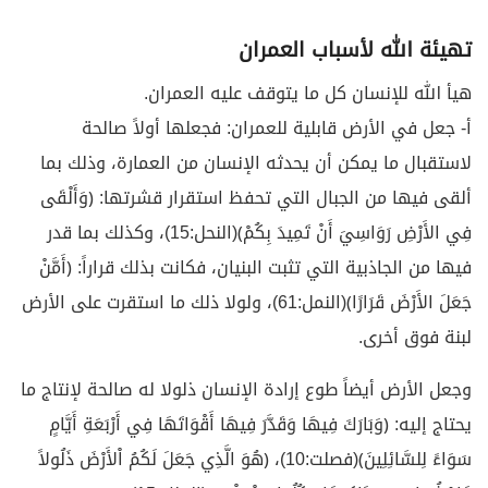
تهيئة الله لأسباب العمران
هيأ الله للإنسان كل ما يتوقف عليه العمران.
أ- جعل في الأرض قابلية للعمران: فجعلها أولاً صالحة
لاستقبال ما يمكن أن يحدثه الإنسان من العمارة، وذلك بما
ألقى فيها من الجبال التي تحفظ استقرار قشرتها: ﴿وَأَلْقَى
فِي الأَرْضِ رَوَاسِيَ أَنْ تَمِيدَ بِكُمْ﴾(النحل:15)، وكذلك بما قدر
فيها من الجاذبية التي تثبت البنيان، فكانت بذلك قراراً: ﴿أَمَّنْ
جَعَلَ الأَرْضَ قَرَارًا﴾(النمل:61)، ولولا ذلك ما استقرت على الأرض
لبنة فوق أخرى.
وجعل الأرض أيضاً طوع إرادة الإنسان ذلولا له صالحة لإنتاج ما
يحتاج إليه: ﴿وَبَارَكَ فِيهَا وَقَدَّرَ فِيهَا أَقْوَاتَهَا فِي أَرْبَعَةِ أَيَّامٍ
سَوَاءً لِلسَّائِلِينَ﴾(فصلت:10)، ﴿هُوَ الَّذِي جَعَلَ لَكُمُ اْلأَرْضَ ذَلُولاً