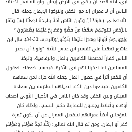
أبى، لأنه قصد أن يبقى في الأرض إيمان. ولو أنه فعل لاعتقد
الناس أن لا عمران إلا مع الكفر، ولتركوا الإيمان جملة، قال
الله تعالى: ﴿وَلَوْلاَ أَنْ يَكُونَ النَّاسُ أُمَّةً وَاحِدَةً لَجَعَلْنَا لِمَنْ يَكْفُرُ
بِالرَّحْمَنِ لِبُيُوتِهِمْ سُقُفًا مِنْ فَضَّةٍ وَمَعَارِجَ عَلَيْهَا يَظْهَرُونَ *
وَلِبُيُوتِهِمْ أَبْوَابًا وَسُرُرًا عَلَيْهَا يَتَّكِئُونَ﴾(الزخرف:33-34). قال ابن
عاشور تعقيباً على تفسير ابن عباس للآية: “ولولا أن يصير
الناس كفاراً لخصصنا الكافرين بالمال والرفاهية، وتركنا
المسلمين لما ادخرنا لهم في الآخرة، فيحسب ضعفاء العقول
أن للكفر أثراً في حصول المال جعله الله جزاء لمن سماهم
الكافرين، فيتبعوا دين الكفر لتخيلهم الملازمة بين سعادة
العيش وبين الكفر. وقد كان الناس في الأجيال الأولى أصحاب
أوهام وأغلاط يجعلون للمقارنة حكم التسبب. ولذلك كان
للمؤمنين أيضاً عمرانهم لينفصل العمران عن أن يكون ثمرة
كفر أو إيمان. ومن ثم قال الله تعالى: ﴿كُلًّا نُمِدُّ هَؤُلاَءِ وَهَؤُلاَءِ