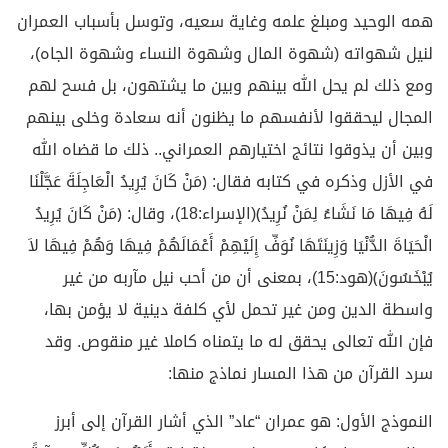
همه الوحيد ومبلغ علمه وغاية سعيه، وتوسل بأسباب العمران
لنيل شهواته (شهوة المال وشهوة النساء وشهوة الجاه)،
ومع ذلك لم يحل الله بينهم وبين ما يشتهون، بل فسح لهم
المجال ليحققوا لأنفسهم ما يظنون أنه سعادة وخلى بينهم
وبين أن يذوقوا نتائج اختيارهم العمراني.. ذلك ما قضاه الله
في الأزل وذكره في كتابه فقال: ﴿مَنْ كَانَ يُرِيدُ الْعَاجِلَةَ عَجَّلْنَا
لَهُ فِيهَا مَا نَشَاءُ لِمَنْ نُرِيدُ﴾(الإسراء:18)، وقال: ﴿مَنْ كَانَ يُرِيدُ
الْحَيَاةَ الدُّنْيَا وَزِينَتَهَا نُوَفِّ إِلَيْهِمْ أَعْمَالَهُمْ فِيهَا وَهُمْ فِيهَا لاَ
يُبْخَسُونَ﴾(هود:15)، بمعنى أن من أحب نيل مآربه من غير
واسطة الدين ومن غير تحمل لأي كلفة دينية لا يؤمن بها،
فإن الله تعالى يحقق له ما يتمناه كاملا غير منقوص. وقد
سرد القرآن من هذا المسار نماذج منها:
النموذج الأول: هو عمران “عاد” الذي أشار القرآن إلى أبرز