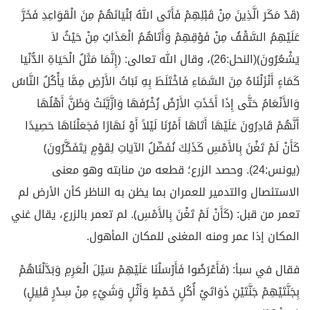
﴿قَدْ مَكَرَ الَّذِينَ مِنْ قَبْلِهِمْ فَأَتَى اللهُ بُنْيَانَهُمْ مِنَ الْقَوَاعِدِ فَخَرَّ
عَلَيْهِمُ السَّقْفُ مِنْ فَوْقِهِمْ وَأَتَاهُمُ الْعَذَابُ مِنْ حَيْثُ لاَ
يَشْعُرُونَ﴾(النحل:26)، وقال الله تعالى: ﴿إِنَّمَا مَثَلُ الْحَيَاةِ الدُّنْيَا
كَمَاءٍ أَنْزَلْنَاهُ مِنَ السَّمَاءِ فَاخْتَلَطَ بِهِ نَبَاتُ الأَرْضِ مِمَّا يَأْكُلُ النَّاسُ
وَالأَنْعَامُ حَتَّى إِذَا أَخَذَتِ الأَرْضُ زُخْرُفَهَا وَازَّيَّنَتْ وَظَنَّ أَهْلُهَا
أَنَّهُمْ قَادِرُونَ عَلَيْهَا أَتَاهَا أَمْرُنَا لَيْلاً أَوْ نَهَارًا فَجَعَلْنَاهَا حَصِيدًا
كَأَنْ لَمْ تَغْنَ بِالأَمْسِ كَذَلِكَ نُفَصِّلُ الآيَاتِ لِقَوْمٍ يَتَفَكَّرُونَ﴾
(يونس:24). وحصد الزرع؛ قطعه من منابته وهو معنى
الاستئصال والتدمير للعمران بما يظن به الناظر كأن الأرض لم
تعمر من قبل: ﴿كَأَنْ لَمْ تَغْنَ بِالأَمْسِ﴾. لم تعمر بالزرع، يقال غني
المكان إذا عمر ومنه المغنى للمكان المأهول.
فقال في سبأ: ﴿فَأَعْرَضُوا فَأَرْسَلْنَا عَلَيْهِمْ سَيْلَ الْعَرِمِ وَبَدَّلْنَاهُمْ
بِجَنَّتَيْهِمْ جَنَّتَيْنِ ذَوَاتَيْ أُكُلٍ خَمْطٍ وَأَثْلٍ وَشَيْءٍ مِنْ سِدْرٍ قَلِيلٍ﴾