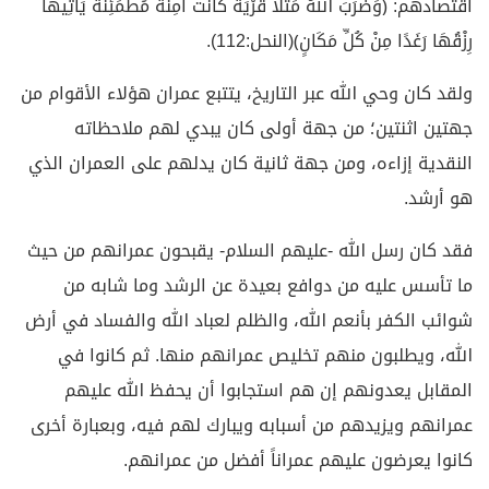
اقتصادهم: ﴿وَضَرَبَ اللهُ مَثَلاً قَرْيَةً كَانَتْ آمِنَةً مُطْمَئِنَّةً يَأْتِيهَا
رِزْقُهَا رَغَدًا مِنْ كُلِّ مَكَانٍ﴾(النحل:112).
ولقد كان وحي الله عبر التاريخ، يتتبع عمران هؤلاء الأقوام من
جهتين اثنتين؛ من جهة أولى كان يبدي لهم ملاحظاته
النقدية إزاءه، ومن جهة ثانية كان يدلهم على العمران الذي
هو أرشد.
فقد كان رسل الله -عليهم السلام- يقبحون عمرانهم من حيث
ما تأسس عليه من دوافع بعيدة عن الرشد وما شابه من
شوائب الكفر بأنعم الله، والظلم لعباد الله والفساد في أرض
الله، ويطلبون منهم تخليص عمرانهم منها. ثم كانوا في
المقابل يعدونهم إن هم استجابوا أن يحفظ الله عليهم
عمرانهم ويزيدهم من أسبابه ويبارك لهم فيه، وبعبارة أخرى
كانوا يعرضون عليهم عمراناً أفضل من عمرانهم.