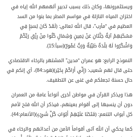
ويستثمرونها، وكان ذلك بسبب تدبيرٍ ألهمهم الله إياه في
اختزان المياه النازلة في مواسم المطر بما بنوا من السد
العظيم في “مأرب”، قال الله تعالى: ﴿لَقَدْ كَانَ لِسَبَإٍ فِي
مَسْكَنِهِمْ آيَةٌ جَنَّتَانِ عَنْ يَمِينٍ وَشِمَالٍ كُلُوا مِنْ رِزْقِ رَبِّكُمْ
وَاشْكُرُوا لَهُ بَلْدَةٌ طَيِّبَةٌ وَرَبٌّ غَفُورٌ﴾(سبأ:15).
النموذج الرابع: هو عمران “مدين” المشتهر بالرخاء الاقتصادي
حتى قال لهم شعيب: ﴿إِنِّي أَرَاكُمْ بِخَيْر﴾(هود:84)، أي إنكم في
حال حسنة تجعلكم في غنى عن التطفيف.
هذا ويذكر القرآن في مواطن أخرى أنواعاً عامة من العمران
دون أن ينسبها إلى أقوام بعينهم، فيذكر أن الله فتح لأمم
كل أبواب التنعم: ﴿فَتَحْنَا عَلَيْهِمْ أَبْوَابَ كُلِّ شَيْءٍ﴾(الأنعام:44).
كما يحكي أن الله آتى أقواماً الأمن من أعدائهم والرخاء في