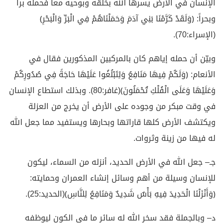
الإنسان في الأرض يسرها الله بخلقه وبوحيه معاً فحمله برا
وبحراً: ﴿وَلَقَدْ كَرَّمْنَا بَنِي آدَمَ وَحَمَلْنَاهُمْ فِي الْبَرِّ وَالْبَحْرِ﴾
(الإسراء:70).
وبيّن أن حمله إياهم كان بالمركبين المذكورين فقال في
الأنعام: ﴿وَلَكُمْ فِيهَا مَنَافِعُ وَلِتَبْلُغُوا عَلَيْهَا حَاجَةً فِي صُدُورِكُمْ
وَعَلَيْهَا وَعَلَى الْفُلْكِ تُحْمَلُونَ﴾(غافر:80). وبذلك استطاع الإنسان
في وقت مبكر من وجوده على الأرض أن يخرج من العزلة
ويكتشف الأرض كلها قاراتها وبحارها ويستفيد مما جعل الله
له فيها من زينة وثروات.
جـ– جعل الله في الأرض الحديد، أنزله من السماء، ليكون
للإنسان وسيلة من أهم وسائل إنشاء العمران وحمايته:
﴿وَأَنْزَلْنَا الْحَدِيدَ فِيهِ بَأْسٌ شَدِيدٌ وَمَنَافِعُ لِلنَّاسِ﴾(الحديد:25).
د– وبالجملة فقد سخر الله له سائر ما في الكون ليوظفه