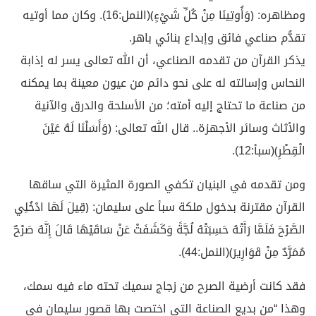
ومظاهره: ﴿وَأُوتِينَا مِنْ كُلِّ شَيْءٍ﴾(النمل:16). وكان مما أوتيه
تقدُّم صناعي فائق وإبداع بنائي باهر.
يذكر القرآن من تقدمه الصناعي، أن الله تعالى يسر له إذابة
النحاس وإسالته له على نحو دائم من عيون معينة بما يمكنه
من صناعة ما تحتاج إليه أمته؛ من الأسلحة والدرق والآنية
والأثاث وسائر الأجهزة.. قال الله تعالى: ﴿وَأَسَلْنَا لَهُ عَيْنَ
الْقِطْرِ﴾(سبأ:12).
ومن تقدمه في البنيان تكفي الصورة المثيرة التي ساقها
القرآن مقترنة بدخول ملكة سبأ على سليمان: ﴿قِيلَ لَهَا ادْخُلِي
الصَّرْحَ فَلَمَّا رَأَتْهُ حَسِبَتْهُ لُجَّةً وَكَشَفَتْ عَنْ سَاقَيْهَا قَالَ إِنَّهُ صَرْحٌ
مُمَرَّدٌ مِنْ قَوَارِيرَ﴾(النمل:44).
فقد كانت أرضية الصرح من زجاج سميك تحته ماء فيه سمك،
وهذا “من بديع الصناعة التي اختصت بها قصور سليمان في