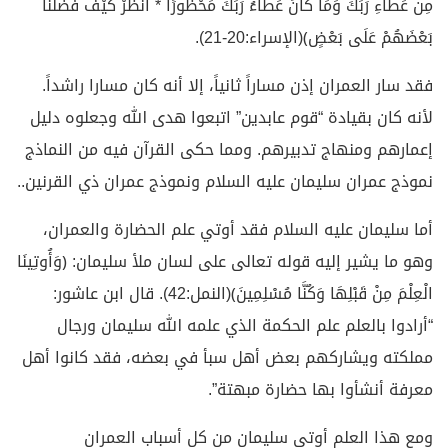
مِنْ عَطَاءِ رَبِّكَ وَمَا كَانَ عَطَاءُ رَبِّكَ مَحْظُورًا * انْظُرْ كَيْفَ فَضَّلْنَا
بَعْضَهُمْ عَلَى بَعْضٍ﴾(الإسراء:20-21).
فقد سار العمران إذن مساراً ثانياً، إلا أنه كان مسارا راشداً.
لأنه كان بقيادة “قوم عابدين” اتبعوا هدى الله وجعلوه دليل
إعمارهم ومنهاج تدبيرهم. ومما حكى القرآن فيه من النماذج
نموذج عمران سليمان عليه السلام ونموذج عمران ذي القرنين..
أما سليمان عليه السلام فقد أوتي علم الحضارة والعمران،
وهو ما يشير إليه قوله تعالى على لسان ملأ سليمان: ﴿وَأُوتِينَا
الْعِلْمَ مِنْ قَبْلِهَا وَكُنَّا مُسْلِمِينَ﴾(النمل:42). قال ابن عاشور:
“أرادوا بالعلم علم الحكمة الذي علمه الله سليمان ورجال
مملكته ويشاركهم بعض أهل سبأ في بعضه، فقد كانوا أهل
معرفة أنشأوا بها حضارة مبهتة”.
ومع هذا العلم أوتي سليمان من كل أسباب العمران