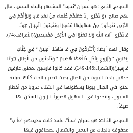
النموذج الثاني: هو عمران “ثمود” المشتهر بالبناء المتميز، قال
لهم صالح: ﴿وَاذْكُرُوا إِذْ جَعَلَكُمْ خُلَفَاءَ مِنْ بَعْدِ عَادٍ وَبَوَّأَكُمْ فِي
الأَرْضِ تَتَّخِذُونَ مِنْ سُهُولِهَا قُصُورًا وَتَنْحِتُونَ الْجِبَالَ بُيُوتًا
فَاذْكُرُوا آلاَءَ اللهِ وَلاَ تَعْثَوْا فِي الأَرْضِ مُفْسِدِينَ﴾(الأعرافب:74).
وقال لهم أيضا: ﴿أَتُتْرَكُونَ فِي مَا هَاهُنَا آمِنِينَ * فِي جَنَّاتٍ
وَعُيُونٍ * وَزُرُوعٍ وَنَخْلٍ طَلْعُهَا هَضِيمٌ * وَتَنْحِتُونَ مِنَ الْجِبَالِ بُيُوتًا
فَارِهِينَ﴾(الشعراء:146-149). فقد كانوا فارهين بمعنى عارفين
حذقين بنحت البيوت من الجبال بحيث تصير بالنحت كأنها مبنية.
نحتوا في الجبال بيوتا يسكنونها في الشتاء هروبا من أخطار
السيول، واتخذوا في السهول قصوراً ينـزلون للسكن بها
صيفاً.
النموذج الثالث: هو عمران “سبأ”. فلقد كانت مدينتهم “مأرب”
محفوفة بالجنات عن اليمين والشمال يصطافون فيها