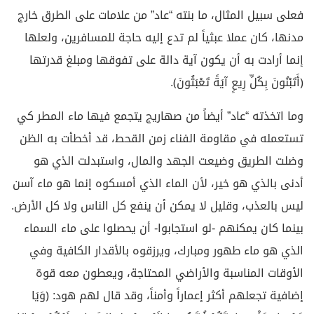
فعلى سبيل المثال، ما بنته “عاد” من علامات على الطرق خارج
مدنها، كان عملا عبثياً لم تدع إليه حاجة للمسافرين، ولعلها
إنما أرادت به أن يكون آية دالة على تفوقها ومبلغ قدرتها
﴿أَتَبْنُونَ بِكُلِّ رِيعٍ آيَةً تَعْبَثُونَ﴾.
وما اتخذته “عاد” أيضاً من صهاريج يتجمع فيها ماء المطر كي
تستعمله في مقاومة الفناء زمن القحط، قد أخطأت به الظن
وضلت الطريق وضيعت الجهد والمال، واستبدلت الذي هو
أدنى بالذي هو خير، لأن الماء الذي أمسكوه إنما هو ماء آسن
ليس بالعذب، وقليل لا يمكن أن ينفع كل الناس ولا كل الأرض.
بينما كان يمكنهم -لو استجابوا- أن يحصلوا على ماء السماء
الذي هو ماء طهور ومبارك، ويرزقوه بالأقدار الكافية وفي
الأوقات المناسبة والأراضي المحتاجة، ويعطون معه قوة
إضافية تجعلهم أكثر إعماراً وأمناً، وقد قال لهم هود: ﴿وَيَا