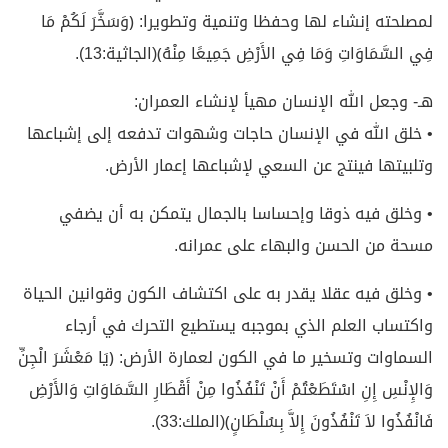
لمصلحته إنشاء لها وحفظا وتنمية وتطويرا: ﴿وَسَخَّرَ لَكُمْ مَا
فِي السَّمَاوَاتِ وَمَا فِي الأَرْضِ جَمِيعًا مِنْهُ﴾(الجاثية:13).
هـ- وجعل الله الإنسان مهيأ لإنشاء العمران:
• خلق الله في الإنسان حاجات وشهوات تدفعه إلى إشباعها
وتلبيتها فينتج عن السعي لإشباعها إعمار الأرض.
• وخلق فيه ذوقا وإحساسا بالجمال يتمكن به أن يضفي
مسحة من الحسن والبهاء على عمرانه.
• وخلق فيه عقلا يقدر به على اكتشاف الكون وقوانين الحياة
واكتساب العلم الذي بموجبه يستطيع التحرك في أرجاء
السماوات وتسخير ما في الكون لعمارة الأرض: ﴿يَا مَعْشَرَ الْجِنِّ
وَالإِنْسِ إِنِ اسْتَطَعْتُمْ أَنْ تَنْفُذُوا مِنْ أَقْطَارِ السَّمَاوَاتِ وَالأَرْضِ
فَانْفُذُوا لاَ تَنْفُذُونَ إِلاَّ بِسُلْطَانٍ﴾(الملك:33).