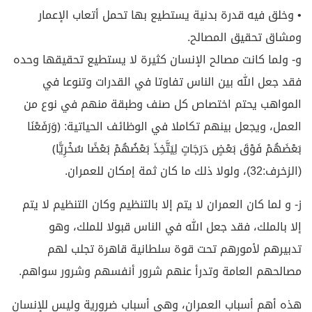
• وخلق فيه قدرة بدنية يستطيع بها تحمل أتعاب الإعمار
ومشاق تحقيق المصالح.
و- ولما كانت مصالح الإنسان كثيرة لا يستطيع تحقيقها وحده
فقد جعل الله بين الناس تفاوتا في القدرات وتنوعا في
المواهب يحتم اختصاص كل صنف وطبقة منهم في نوع من
العمل، ويجعل بينهم تكاملا في الوظائف الحياتية: ﴿وَرَفَعْنَا
بَعْضَهُمْ فَوْقَ بَعْضٍ دَرَجَاتٍ لِيَتَّخِذَ بَعْضُهُمْ بَعْضًا سُخْرِيًّا﴾
(الزخرف:32)، ولولا ذلك ما كان ثمة إمكان للعمران.
ز- و لما كان العمران لا يتم إلا بالتنظيم وكان التنظيم لا يتم
إلا بالملك، فقد جعل الله في الناس قبولا للملك، وهو
تدبيرهم لأمورهم تحت قوة سلطانية قاهرة تجلب لهم
مصالحهم العامة وتدرأ عنهم شرور أنفسهم وشرور سواهم.
هذه أهم أسباب العمران، وهي أسباب ضرورية وليس للإنسان