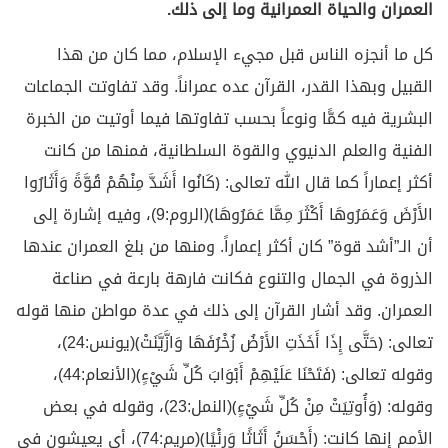
العمران والحياة العمرانية وما إلى ذلك.
كل ما أنجزه الناس قبل مجيء الإسلام، مما كان من هذا
القبيل وبهذا القدر، القرآن عده عمراناً. وقد تفاوتت الجماعات
البشرية فيه كمًّا ونوعاً بحسب تفاوتها فيما أوتيت من الخبرة
الفنية والعلم الدنيوي والقوة السلطانية، فمنها من كانت
أكثر إعماراً كما قال الله تعالى: ﴿كَانُوا أَشَدَّ مِنْهُمْ قُوَّةً وَأَثَارُوا
الأَرْضَ وَعَمَرُوهَا أَكْثَرَ مِمَّا عَمَرُوهَا﴾(الروم:9)، وفيه إشارة إلى
أن الـ”أشد قوة” كان أكثر إعماراً. ومنها من بلغ العمران عندها
الذروة في الجمال والتنوع فكانت فارهة بارعة في صناعة
العمران. وقد أشار القرآن إلى ذلك في عدة مواطن منها قوله
تعالى: ﴿حَتَّى إِذَا أَخَذَتِ الأَرْضُ زُخْرُفَهَا وَازَّيَّنَتْ﴾(يونس:24)،
وقوله تعالى: ﴿فَتَحْنَا عَلَيْهِمْ أَبْوَابَ كُلِّ شَيْءٍ﴾(الأنعام:44)،
وقوله: ﴿وَأُوتِيَتْ مِنْ كُلِّ شَيْءٍ﴾(النمل:23)، وقوله في بعض
الأمم إنها كانت: ﴿أَحْسَنُ أَثَاثًا وَرِئْيًا﴾(مريم:74)، أي يعيشون في