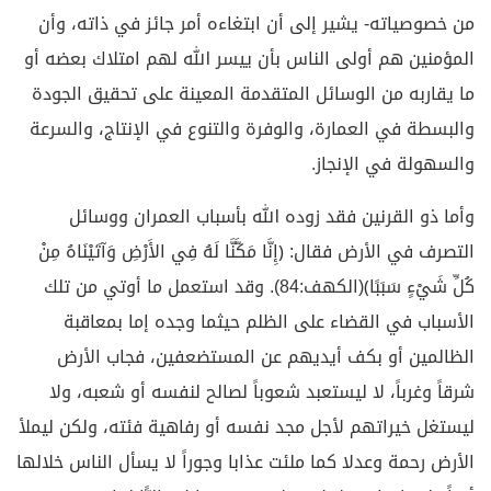
من خصوصياته- يشير إلى أن ابتغاءه أمر جائز في ذاته، وأن
المؤمنين هم أولى الناس بأن ييسر الله لهم امتلاك بعضه أو
ما يقاربه من الوسائل المتقدمة المعينة على تحقيق الجودة
والبسطة في العمارة، والوفرة والتنوع في الإنتاج، والسرعة
والسهولة في الإنجاز.
وأما ذو القرنين فقد زوده الله بأسباب العمران ووسائل
التصرف في الأرض فقال: ﴿إِنَّا مَكَّنَّا لَهُ فِي الأَرْضِ وَآتَيْنَاهُ مِنْ
كُلِّ شَيْءٍ سَبَبًا﴾(الكهف:84). وقد استعمل ما أوتي من تلك
الأسباب في القضاء على الظلم حيثما وجده إما بمعاقبة
الظالمين أو بكف أيديهم عن المستضعفين، فجاب الأرض
شرقاً وغرباً، لا ليستعبد شعوباً لصالح لنفسه أو شعبه، ولا
ليستغل خيراتهم لأجل مجد نفسه أو رفاهية فئته، ولكن ليملأ
الأرض رحمة وعدلا كما ملئت عذابا وجوراً لا يسأل الناس خلالها