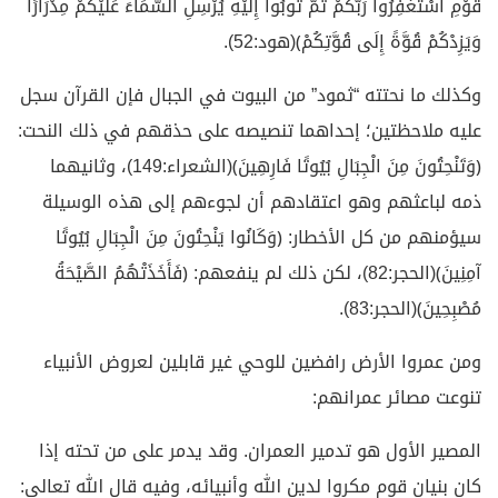
قَوْمِ اسْتَغْفِرُوا رَبَّكُمْ ثُمَّ تُوبُوا إِلَيْهِ يُرْسِلِ السَّمَاءَ عَلَيْكُمْ مِدْرَارًا
وَيَزِدْكُمْ قُوَّةً إِلَى قُوَّتِكُمْ﴾(هود:52).
وكذلك ما نحتته “ثمود” من البيوت في الجبال فإن القرآن سجل
عليه ملاحظتين؛ إحداهما تنصيصه على حذقهم في ذلك النحت:
﴿وَتَنْحِتُونَ مِنَ الْجِبَالِ بُيُوتًا فَارِهِينَ﴾(الشعراء:149)، وثانيهما
ذمه لباعثهم وهو اعتقادهم أن لجوءهم إلى هذه الوسيلة
سيؤمنهم من كل الأخطار: ﴿وَكَانُوا يَنْحِتُونَ مِنَ الْجِبَالِ بُيُوتًا
آمِنِينَ﴾(الحجر:82)، لكن ذلك لم ينفعهم: ﴿فَأَخَذَتْهُمُ الصَّيْحَةُ
مُصْبِحِينَ﴾(الحجر:83).
ومن عمروا الأرض رافضين للوحي غير قابلين لعروض الأنبياء
تنوعت مصائر عمرانهم:
المصير الأول هو تدمير العمران. وقد يدمر على من تحته إذا
كان بنيان قوم مكروا لدين الله وأنبيائه، وفيه قال الله تعالى: