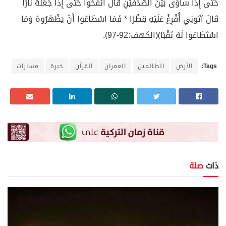
حَتَّى إِذَا سَاوَى بَيْنَ الصَّدَفَيْنِ قَالَ انْفُخُوا حَتَّى إِذَا جَعَلَهُ نَارًا
قَالَ آتُونِي أُفْرِغْ عَلَيْهِ قِطْرًا * فَمَا اسْطَاعُوا أَنْ يَظْهَرُوهُ وَمَا
اسْتَطَاعُوا لَهُ نَقْبًا﴾(الكهف:92-97).
Tags:
الأرض
الظالمين
العمران
القرآن
خبرة
مسارات
ذات
صلة