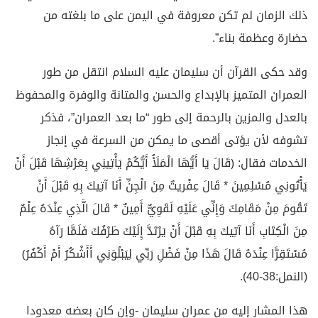
ذلك الزمان لم تكن معروفة في اليمن على ما بلغته من
حضارة وعظمة بناء”.
وقد حكى القرآن أن سليمان عليه السلام انتقل من طور
العمران المتميز بالإبداع والحسن والمتانة والوفرة والمحفوظ
بالعدل والمزين بالرحمة إلى طور “ما بعد العمران”، فذكر
تشوفه لأن يؤتى أقصى ما يمكن من السرعة في إنجاز
الخدمات فقال: ﴿قَالَ يَا أَيُّهَا الْمَلَأُ أَيُّكُمْ يَأْتِينِي بِعَرْشِهَا قَبْلَ أَنْ
يَأْتُونِي مُسْلِمِينَ * قَالَ عِفْريتٌ مِنَ الْجِنِّ أَنَا آتِيكَ بِهِ قَبْلَ أَنْ
تَقُومَ مِنْ مَقَامِكَ وَإِنِّي عَلَيْهِ لَقَوِيٌّ أَمِينٌ * قَالَ الَّذِي عِنْدَهُ عِلْمٌ
مِنَ الْكِتَابِ أَنَا آتِيكَ بِهِ قَبْلَ أَنْ يَرْتَدَّ إِلَيْكَ طَرْفُكَ فَلَمَّا رَآهُ
مُسْتَقِرًّا عِنْدَهُ قَالَ هَذَا مِنْ فَضْلِ رَبِّي لِيَبْلُوَنِي أَأَشْكُرُ أَمْ أَكْفُرُ﴾
(النمل:38-40).
هذا المشار إليه من عمران سليمان -وإن كان بعضه معدودا