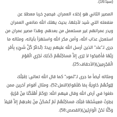
(سبأ:16).
المصير الثاني هو إخلاء العمران. فيصبح خربا معطلا عن
منفعته التي شيد لأجلها، بحيث يهلك الله صانعي العمران
ويدر عمرانهم غير مستعمل من بعدهم. وهذا مصير عمران من
استعجل عذاب الله، وأمن مكر الله واستهزأ بآياته، ومثاله ما
جرى لـ”عاد” الذين أرسل الله عليهم ريحا: ﴿تُدَمِّرُ كُلَّ شَيْءٍ بِأَمْرِ
رَبِّهَا فَأَصْبَحُوا لاَ يُرَى إِلاَّ مَسَاكِنُهُمْ كَذَلِكَ نَجْزِي الْقَوْمَ
الْمُجْرِمِينَ﴾(الأحقاف:25).
ومثاله أيضاً ما جرى لـ”ثمود” كما قال الله تعالى: ﴿فَتِلْكَ
بُيُوتُهُمْ خَاوِيَةً بِمَا ظَلَمُوا﴾(النمل:52)، ومثال أقوام آخرين ممن
طغوا في أرض الله وقال فيهم الله: ﴿وَكَمْ أَهْلَكْنَا مِنْ قَرْيَةٍ
بَطِرَتْ مَعِيشَتَهَا فَتِلْكَ مَسَاكِنُهُمْ لَمْ تُسْكَنْ مِنْ بَعْدِهِمْ إِلاَّ قَلِيلاً
وَكُنَّا نَحْنُ الْوَارِثِينَ﴾(القصص:58).