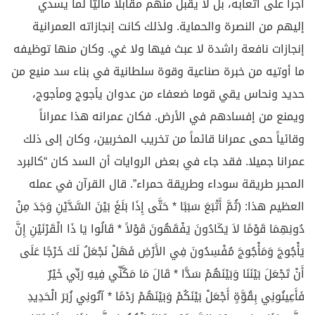
أجراً على اتعابه، بل لا يقبل منهم مقابلا ماليًّا لما يسدي
إليهم من النصرة والحماية. ولذلك كانت إنجازاته العمرانية
إنجازات نافعة راشدة لا عبث فيها ولا غي. وكان منها توظيفه
ما أوتيه من خبرة صناعية وقوة سلطانية في بناء سد منيع من
حديد ونحاس يقي قوما ضعفاء من عدوان يأجوج ومأجوج،
ويمنع من إفسادهم في الأرض. فكان عمرانه هذا عمراناً
وقائياً حمى عمرانا قائماً من تخريب المخربين، وكان إلى ذلك
عمرانا جميلا. فقد جاء في بعض الروايات أن السد كان “كالبرد
المحبر طريقة سوداء وطريقة حمراء”. قال القرآن في عمله
العظيم هذا: ﴿ثُمَّ أَتْبَعَ سَبَبًا * حَتَّى إِذَا بَلَغَ بَيْنَ السَّدَّيْنِ وَجَدَ مِنْ
دُونِهِمَا قَوْمًا لاَ يَكَادُونَ يَفْقَهُونَ قَوْلاً * قَالُوا يَا ذَا الْقَرْنَيْنِ إِنَّ
يَأْجُوجَ وَمَأْجُوجَ مُفْسِدُونَ فِي الأَرْضِ فَهَلْ نَجْعَلُ لَكَ خَرْجًا عَلَى
أَنْ تَجْعَلَ بَيْنَنَا وَبَيْنَهُمْ سَدًّا * قَالَ مَا مَكَّنِّي فِيهِ رَبِّي خَيْرٌ
فَأَعِينُونِي بِقُوَّةٍ أَجْعَلْ بَيْنَكُمْ وَبَيْنَهُمْ رَدْمًا * آتُونِي زُبَرَ الْحَدِيدِ