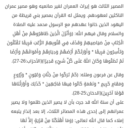
المصير الثالث هو إيراث العمران لغير صانعيه وهو مصير عمران
الناكثين لعهودهم. ويمثل له القرآن بمصير بني قريظة من
اليهود الذين خانوا عهدهم مع الرسول محمد عليه الصلاة
والسلام وقال فيهم الله: ﴿وَأَنْزَلَ الَّذِينَ ظَاهَرُوهُمْ مِنْ أَهْلِ
الْكِتَابِ مِنْ صَيَاصِيهِمْ وَقَذَفَ فِي قُلُوبِهِمُ الرُّعْبَ فَرِيقًا تَقْتُلُونَ
وَتَأْسِرُونَ فَرِيقًا * وَأَوْرَثَكُمْ أَرْضَهُمْ وَدِيَارَهُمْ وَأَمْوَالَهُمْ وَأَرْضًا
لَمْ تَطَئُوهَا وَكَانَ اللهُ عَلَى كُلِّ شَيْءٍ قَدِيرًا﴾(الأحزاب:26-27).
وقال عن فرعون وملئه: ﴿كَمْ تَرَكُوا مِنْ جَنَّاتٍ وَعُيُونٍ * وَزُرُوعٍ
وَمَقَامٍ كَرِيمٍ * وَنَعْمَةٍ كَانُوا فِيهَا فَاكِهِينَ * كَذَلِكَ وَأَوْرَثْنَاهَا
قَوْمًا آخَرِينَ﴾(الدخان:25-28).
على أن سنة الله قد جرت بأن لا يصير الذين ظلموا ولا يصير
عمرانهم إلى إحدى هذه المصائر الثلاث، إلا بعد إنذار يتبعه
إملاء كما قال الله تعالى: ﴿وَمَا أَهْلَكْنَا مِنْ قَرْيَةٍ إِلاَّ لَهَا