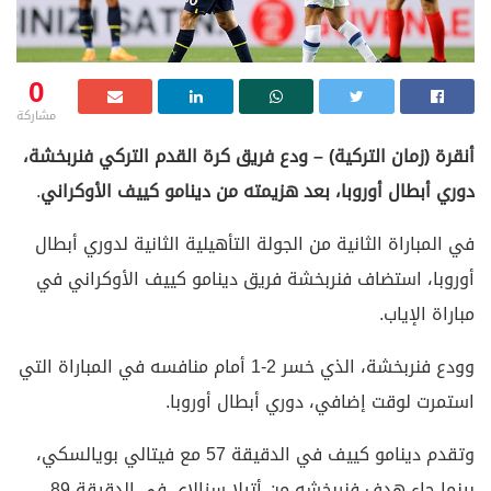
0
مشاركة
أنقرة (زمان التركية) – ودع فريق كرة القدم التركي فنربخشة،
دوري أبطال أوروبا، بعد هزيمته من دينامو كييف الأوكراني
.
في المباراة الثانية من الجولة التأهيلية الثانية لدوري أبطال
أوروبا، استضاف فنربخشة فريق دينامو كييف الأوكراني في
مباراة الإياب.
وودع فنربخشة، الذي خسر 2-1 أمام منافسه في المباراة التي
استمرت لوقت إضافي، دوري أبطال أوروبا.
وتقدم دينامو كييف في الدقيقة 57 مع فيتالي بويالسكي،
بينما جاء هدف فنربخشه من أتيلا سزالاي في الدقيقة 89.