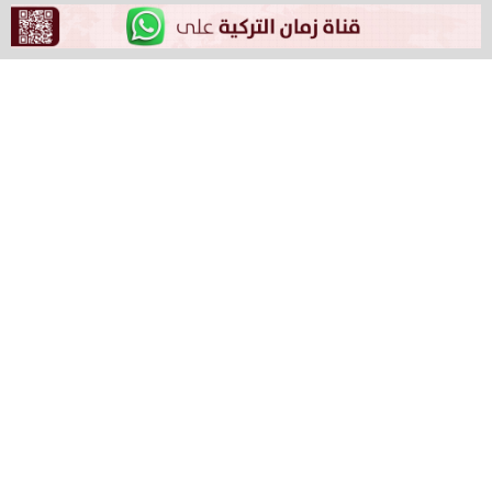
يأتي ذلك بعد الدعوة التي أطلقها الزعيم الكردي المعتقل
صلاح الدين دميرطاش، بشأن إلقاء الانفصاليين الأكراد للسلاح،
والعودة إلى الحوار.
وأوضح سنجار خلال حوار مع صحيفة “أرتي جرتشاك” التركية، أن
السبيل لمنع التكهنات قبل الانتخابات بشأن أوجلان الذي يقبع
في جزيرة إمرالي، هو أن تطلب أحزاب المعارضة عقد اجتماع
معه.
وأضاف سنجار: “أفضل خطوة من قبل هذه الأحزاب المعارضة
هي اللجوء إلى حزب العدالة والتنمية والقول، “كما أنكم
تجتمعون مع أوجلان، نريد أن نلتقي نحن أيضًا معه”.
وتابع سنجار: “الجميع يدرك أهمية دور أوجلان، تجاهل هذه
الحقيقة لا يفيد أحد أن. إذا أردنا لعملية شاملة من أجل الحل
والسلام أن تبدأ، فمن الضروري أن نذكر أهمية الدور الذي