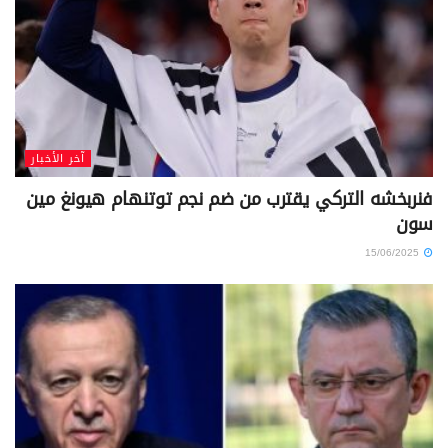
آخر الأخبار
فنربخشه التركي يقترب من ضم نجم توتنهام هيونغ مين
سون
15/06/2025