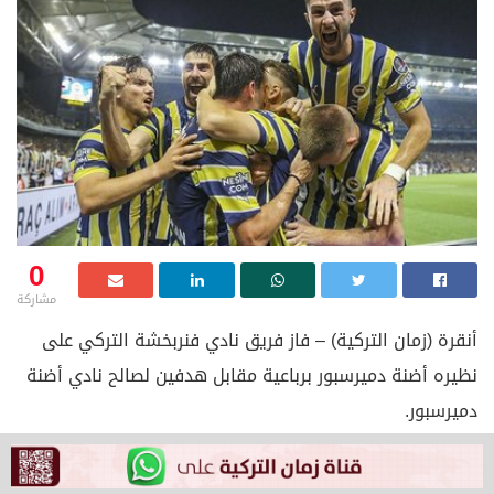
0
مشاركة
أنقرة (زمان التركية) – فاز فريق نادي فنربخشة التركي على
نظيره أضنة دميرسبور برباعية مقابل هدفين لصالح نادي أضنة
دميرسبور.
المباراة عقدت ضمن مباريات الأسبوع الثالث للدوري الممتاز