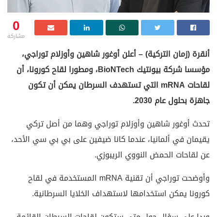
0
مشاركة
أنقرة (زمان التركية) – أعلن أوغور شاهين وأوزلام توراجي،
مؤسسا شركة بيونتيك BioNTech، ومطورا لقاح كورونا، أن
لقاحات mRNA التي تستهدف السرطان يمكن أن تكون
جاهزة بحلول عام 2030.
تحدث أوغور شاهين وأوزلام توراجي وهما من أصل تركي
يقيمان في ألمانيا، عندما كانا ضيفين على بي بي سي الأحد،
عن لقاحات الحمض النووي الريبوزي.
وأوضحت توراجي أن تقنية mRNA المستخدمة في لقاح
كورونا يمكن استخدامها لاستهداف الخلايا السرطانية.
وردا على سؤال حول متى ستكون لقاحات السرطان القائمة