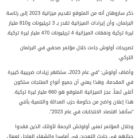
ذكر ساروهان أنه من المتوقع تقديم ميزانية 2023 إلى رئاسة
البرلمان، وأن إيرادات الميزانية تقدر بـ 3 تريليونات و810 مليار
ليرة تركية ونفقات الميزانية 4 تريليونات 470 مليار ليرة تركية.
تصريحات أولوش جاءت خلال مؤتمر صحفي في البرلمان
التركي.
وأضاف أولوش: “في عام 2023، ستظهر زيادات ضريبية كبيرة
في المقدمة. وهذا يعني أن جميع أنواع المنتجات ستكون
أغلى ثمناً. عجز الميزانية المتوقع هو 660 مليار ليرة تركية.
هذا إعلان واضح من حكومة حزب العدالة والتنمية بأنني
“سأنفذ اقتصاد الانتخابات في عام 2023”.
وخلال المؤتمر تمنى أولوتش الرحمة لأولئك الذين فقدوا
حياتهم في حادث التعدين في أماسرا والشفاء العاجل لعمال