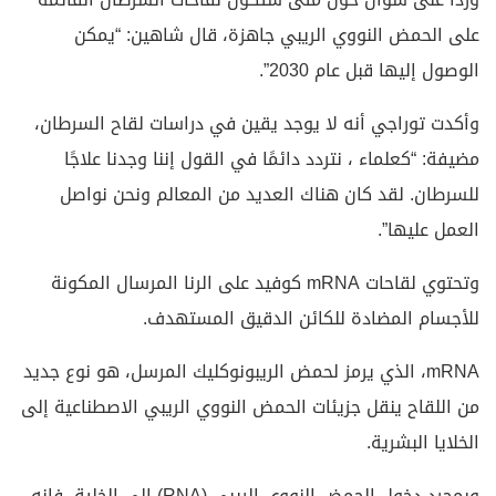
على الحمض النووي الريبي جاهزة، قال شاهين: “يمكن
الوصول إليها قبل عام 2030”.
وأكدت توراجي أنه لا يوجد يقين في دراسات لقاح السرطان،
مضيفة: “كعلماء ، نتردد دائمًا في القول إننا وجدنا علاجًا
للسرطان. لقد كان هناك العديد من المعالم ونحن نواصل
العمل عليها”.
وتحتوي لقاحات mRNA كوفيد على الرنا المرسال المكونة
للأجسام المضادة للكائن الدقيق المستهدف.
mRNA، الذي يرمز لحمض الريبونوكليك المرسل، هو نوع جديد
من اللقاح ينقل جزيئات الحمض النووي الريبي الاصطناعية إلى
الخلايا البشرية.
وبمجرد دخول الحمض النووي الريبي (RNA) إلى الخلية، فإنه