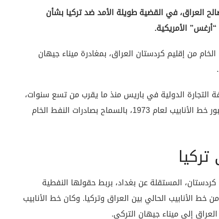
الح العراق، في القضية طويلة الأمد ضد تركيا بشأن
“أرغس” الأمريكية.
الخام من إقليم كردستان العراق، بمغادرة ميناء جيهان
فة التجارة الدولية في باريس منذ ما يقرب من تسع سنوات،
وتتركز على اتهام العراق لـ تركيا بانتهاك اتفاقية عبور خط الأنابيب لعام 1973، بالسماح بصادرات النفط الخام
تركيا
قامت حكومة إقليم كردستان، المستقلة عن بغداد، بربط حقولها النفطية
 خط الأنابيب الحالي بين العراق وتركيا. وكان خط الأنابيب
عراق إلى ميناء جيهان التركي.