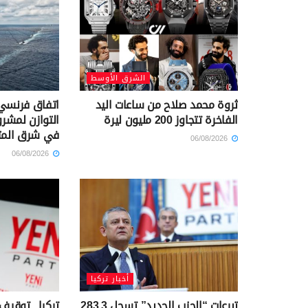
الشرق الأوسط
ثروة محمد صلاح من ساعات اليد
اتفاق فرنسي 
الفاخرة تتجاوز 200 مليون ليرة
التوازن لمشرو
في شرق الم
06/08/2026
06/08/2026
أخبار تركيا
تبرعات “الحزب الجديد” تسجل 283.3
تركيا.. توقيف