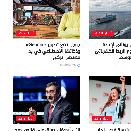
أخبار العالم
أخبار تركيا
يوناني لإعادة
جوجل تضع تطوير «Gemini»
ع الربط الكهربائي
وذكائها الاصطناعي في يد
توسط
مهندس تركي
06/08/2026
أخبار تركيا
أخبار تركيا
 رئيسة فرع “الحزب
نائب أردوغان يعلق على قانون دمج