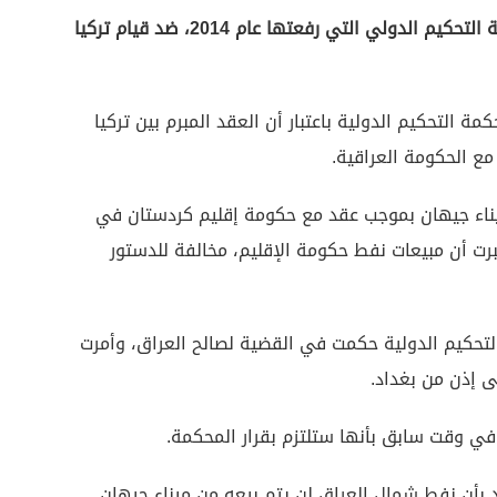
أنقرة (زمان التركية) – فازت الحكومة العراقية بقضية التحكيم الدولي التي رفعتها عام 2014، ضد قيام تركيا
 التحكيم الدولية باعتبار أن العقد المبرم بين تركيا
مع الحكومة العراقية.
يناء جيهان بموجب عقد مع حكومة إقليم كردستان في
رت أن مبيعات نفط حكومة الإقليم، مخالفة للدستور
تحكيم الدولية حكمت في القضية لصالح العراق، وأمرت
ى إذن من بغداد.
 في وقت سابق بأنها ستلتزم بقرار المحكمة.
 بأن نفط شمال العراق لن يتم بيعه من ميناء جيهان.