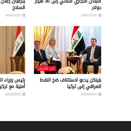
التبادل التجاري الثنائي إلى 30 مليار
يترقبان إعلان
دولار
السلاح
14/04/2025
29/07/2026
آخر الأخبار
بلينكن يدعو لاستئناف ضخ النفط
رئيس وزراء ا
العراقي إلى تركيا
أمنية مع تركي
10/10/2023
24/09/2024