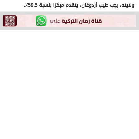
ولايته، رجب طيب أردوغان، يتقدم مبكرًا بنسبة 59.5٪.
ووفق الوكالة، حصل كمال كليجدار أوغلو، على 34.8٪ ، بينما
حصل المرشح الثالث، القومي سنان أوغان، على أكثر من 5٪
من الأصوات حتى الآن.
يقول المحللون إن كيليجدار أوغلو، الذي يتمتع بمستويات عالية
نسبيًا من الدعم في بعض أكبر مدن تركيا، من المرجح أن
يتصدر النتائج المبكرة، لكن سيتراجع مع ظهور المزيد من
النتائج.
Tags:
أردوغان
تركيا
نتائج الفرز