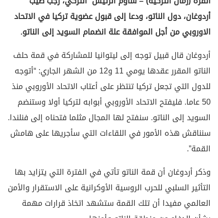
أنقرة (زمان التركية) – ساوم الرئيس التركي، رجب طيب
أردوغان، دول الناتو، ودعا إلى قبول عضوية تركيا في الاتحاد
الاوروبي من أجل الموافقة علة انضمام السويد إلى الناتو.
أردوغان قال قبيل توجه إلى ليتوانيا للمشاركة في قمة حلف
الناتو المقرر عقدها يومي 11 و12 من الشهر الجاري: “أتوجه
للدول التي تجعل تركيا تنتظر على أعتاب الاتحاد الأوروبي منذ
50 عاما. فليفتح الاتحاد الأوروبي أبوابه لتركيا أولا وستنضم
السويد إلى الناتو. سنفتح لها المجال مثلما فتحناه إلى فنلندا.
سنناقش هذه الأمور في اللقاءات التي سأجريها على هامش
القمة”.
وذكر أردوغان أن قمة الناتو تأتي في الفترة التي يتزايد بها
التأثير السلبي للحرب الروسية الأوكرانية على الاستقرار والأمن
العالمي مفيدا أن تلك القمة ستشهد اتخاذ قرارات مهمة