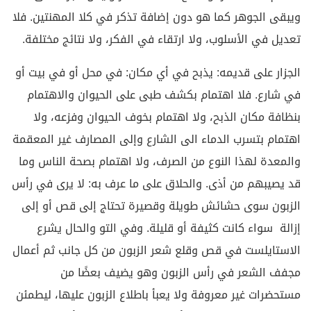
ويبقى الجوهر كما هو دون إضافة تذكر في كلا المهنتين. فلا
تعديل في الأسلوب، ولا ارتقاء في الفكر، ولا نتائج مختلفة.
الجزار على قديمه: يذبح في أي مكان: في محل أو في بيت أو
في شارع. فلا اهتمام بكشف طبى على الحيوان والاهتمام
بنظافة مكان الذبح، ولا اهتمام بخوف الحيوان وفزعه، ولا
اهتمام بتسرب الدماء الى الشارع وإلى المصارف غير المعقمة
والمعدة لهذا النوع من الصرف، ولا اهتمام بصحة الناس وما
قد يصيبهم من أذى. والحلاق على ما عرف به: لا يرى في رأس
الزبون سوى حشائش طويلة وقصيرة تحتاج إلى قص أو إلى
إزالة سواء كانت كثيفة أو قليلة. وفي التو والحال يشرع
الاستايلست في قص وقلع شعر الزبون من كل جانب ثم أعمال
مجفف الشعر في رأس الزبون وهو يضيف بعضًا من
مستحضرات غير معروفة ولا يعبأ باطلاع الزبون عليها، ليطمئن