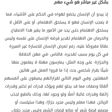
بشكل غير مباشر هو شيء مهم.
إذ يبدو أن الإنسان يخضع لهواه في الحكم على الأشياء، فما
لا يعجب الإنسان فهو لا يستحق الاهتمام، أو على الأقل لا
يستحق الاهتمام حتى يجد من الأمور ما يغير هذا الانطباع.
والحرمان من الاهتمام تقدير فرضه الإنسان على نفسه وليس
عقابًا مفروضًا عليه، رغم تعرض الإنسان للخسارة غير المبررة
في كل يوم بسبب تقديره. فالناس -في مهن الحلاقة
والجزارة- على وجه المثل- يمارسون مهنة لا يعلمون عنها
شيئًا بقرار شخصي بحت إذا ما قرروا العمل فى هاتين
المهنتين. وفي اليوم التالي لقراراتهم يصبغون على أنفسهم
ألقابًا وصفات مما قد يحلو لهم ويؤكد قدرات لم تختبر وقدرات
زائفة وقدرات غائبة أصلًا ولو وجود لها، وذلك بالطبع لجذب
الزبائن. فهذا معلم وليس مجرد جزارًا، وهذا ستيلست أو
مصمم قصة شعر أو صانع قصات الشعر وليس مجرد حلاق،