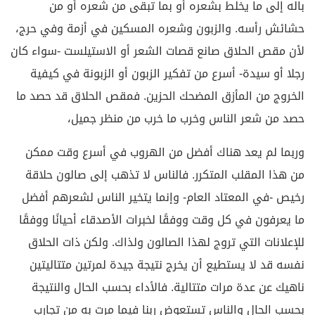
باله إلى ما يخلط بشعره أو بما تبقى من شعره أو من
حشائش رأسه. والزبون وشعره المسكين في أزمة وفي حرج،
لأن مقص الحلاق صانع قصات الشعر أو الاستيلست -سواء كان
رجلا أو سيدة- أسرع من تفكير الزبون أو الزبونة في كيفية
الخروج من المأزق المضحك الحزين. فمقص الحلاق قد حصد ما
حصد من شعر الناس وخرب ما خرب من منظر جميل،
وربما لم يعد هناك أفضل من الهروب في أسرع وقت ممكن
من هذا المقلب المتكرر. فالناس لا تذهب إلى صالون حلاقة
رخيص -في المعتاد العام- وإنما يتخير الناس لشعرهم أفضل
ما يعرفون في كل وقت ووفقًا لخبرات الأصدقاء أحيانًا ووفقًا
للإعلانات التي تروج لهذا الصالون ولذاك. ولكن ذات الحلاق
نفسه قد لا يستطيع أن يخرج نتيجة جيدة لمرتين متتاليتين
ناهيك عن عدة مرات متتالية. فالأداء بحسب الحال والنتيجة
بحسب الحال والناس تستعوض ربنا فيما مرت به من تجارب