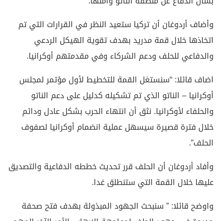
بشأن الدفاع عن منطقة الناتو وأمنها.
وأضاف أردوغان أن تركيا ستعيد النظر في القرارات التي تم
اتخاذها خلال قمة مدريد بهدف تقوية الهيكل الردعي
والدفاعي للحلف ودعم الشركاء وفي مقدمتهم أوكرانيا.
اضاف قائلا: “سنستغل القمة للتخطيط لأول مؤتمر لمجلس
أوكرانيا – الناتو الذي تم تشكيله كدليل على دعم الناتو
والحلفاء لأوكرانيا. نثق أن انتهاء الحرب بشكل عادل ودائم
خلال فترة قصيرة سيسهل عملية انضمام أوكرانيا لصفوف
الحلف”.
وأفاد أردوغان أن الحلف قرر تحديث خططه الدفاعية والتصديق
عليها خلال القمة التي ستنطلق غدا.
واوضح قائلا: ” سنبحث الجهود المبذولة بهدف فتح صحفة