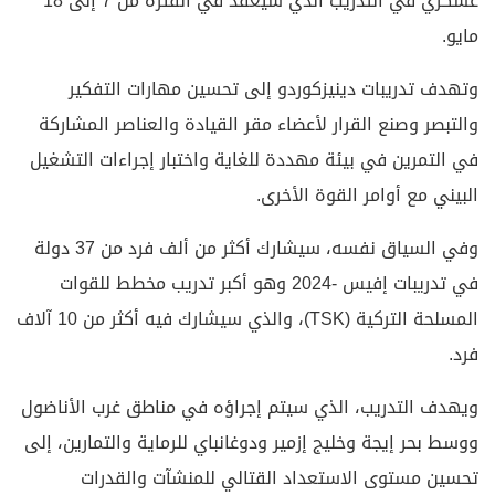
عسكري في التدريب الذي سيعقد في الفترة من 7 إلى 18
مايو.
وتهدف تدريبات دينيزكوردو إلى تحسين مهارات التفكير
والتبصر وصنع القرار لأعضاء مقر القيادة والعناصر المشاركة
في التمرين في بيئة مهددة للغاية واختبار إجراءات التشغيل
البيني مع أوامر القوة الأخرى.
وفي السياق نفسه، سيشارك أكثر من ألف فرد من 37 دولة
في تدريبات إفيس -2024 وهو أكبر تدريب مخطط للقوات
المسلحة التركية (TSK)، والذي سيشارك فيه أكثر من 10 آلاف
فرد.
ويهدف التدريب، الذي سيتم إجراؤه في مناطق غرب الأناضول
ووسط بحر إيجة وخليج إزمير ودوغانباي للرماية والتمارين، إلى
تحسين مستوى الاستعداد القتالي للمنشآت والقدرات