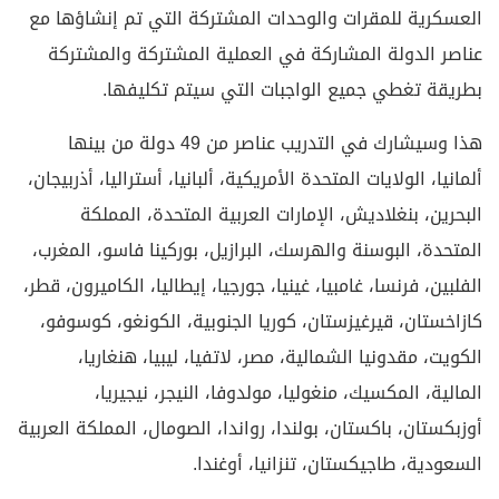
العسكرية للمقرات والوحدات المشتركة التي تم إنشاؤها مع
عناصر الدولة المشاركة في العملية المشتركة والمشتركة
بطريقة تغطي جميع الواجبات التي سيتم تكليفها.
هذا وسيشارك في التدريب عناصر من 49 دولة من بينها
ألمانيا، الولايات المتحدة الأمريكية، ألبانيا، أستراليا، أذربيجان،
البحرين، بنغلاديش، الإمارات العربية المتحدة، المملكة
المتحدة، البوسنة والهرسك، البرازيل، بوركينا فاسو، المغرب،
الفلبين، فرنسا، غامبيا، غينيا، جورجيا، إيطاليا، الكاميرون، قطر،
كازاخستان، قيرغيزستان، كوريا الجنوبية، الكونغو، كوسوفو،
الكويت، مقدونيا الشمالية، مصر، لاتفيا، ليبيا، هنغاريا،
المالية، المكسيك، منغوليا، مولدوفا، النيجر، نيجيريا،
أوزبكستان، باكستان، بولندا، رواندا، الصومال، المملكة العربية
السعودية، طاجيكستان، تنزانيا، أوغندا.