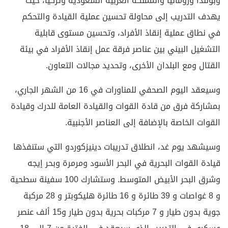
وبولندا ورومانيا والمملكة العربية السعودية وتركيا، حيث
يهدف التدريب إلى محاولة تحسين عملية القيادة والتحكم
في نطاق عملية إنقاذ الأفراد، وتحسين مستوى قابلية
التشغيل البيني بين عناصر فرقة عمل إنقاذ الأفراد في بيئة
القتال ومع البلدان الأخرى، وتحديد مجالات التعاون.
وسيعقد اليوم الصحفي للمناورات في 16 من الشهر الجاري،
بمشاركة فرق من قادة القوات والقيادة العامة للدرك وقيادة
القوات الخاصة بالإضافة إلى العناصر الأجنبية.
وسيشهد يوم غد، انطلاق تدريبات دينيزكوردو التي ستنفذها
قيادة القوات البحرية في البحر الأسود ومرمرة وبحر إيجه
وشرق البحر الأبيض المتوسط. وستشارك 100 سفينة سطحية
و 8 غواصات و 39 طائرة و 16 طائرة هليكوبتر و 28 مركبة
جوية بدون طيار و 7 مركبات بحرية بدون طيار و15 ألف عنصر