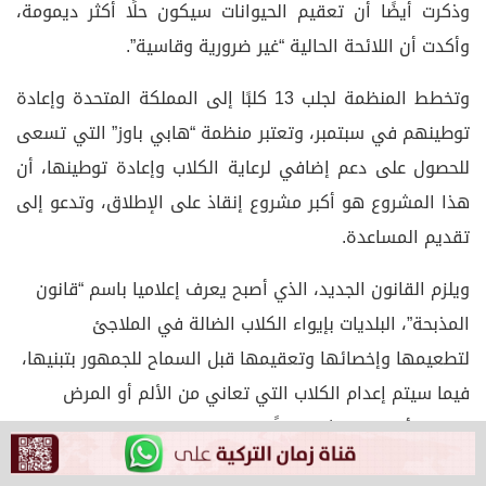
وذكرت أيضًا أن تعقيم الحيوانات سيكون حلًا أكثر ديمومة،
وأكدت أن اللائحة الحالية “غير ضرورية وقاسية”.
وتخطط المنظمة لجلب 13 كلبًا إلى المملكة المتحدة وإعادة
توطينهم في سبتمبر، وتعتبر منظمة “هابي باوز” التي تسعى
للحصول على دعم إضافي لرعاية الكلاب وإعادة توطينها، أن
هذا المشروع هو أكبر مشروع إنقاذ على الإطلاق، وتدعو إلى
تقديم المساعدة.
ويلزم القانون الجديد، الذي أصبح يعرف إعلاميا باسم “قانون
المذبحة”، البلديات بإيواء الكلاب الضالة في الملاجئ
لتطعيمها وإخصائها وتعقيمها قبل السماح للجمهور بتبنيها،
فيما سيتم إعدام الكلاب التي تعاني من الألم أو المرض
المميت أو التي تمثل خطراً على صحة المواطنين.
Tags:
Happy Paws Puppy Rescue
أنقرة
إنجلترا