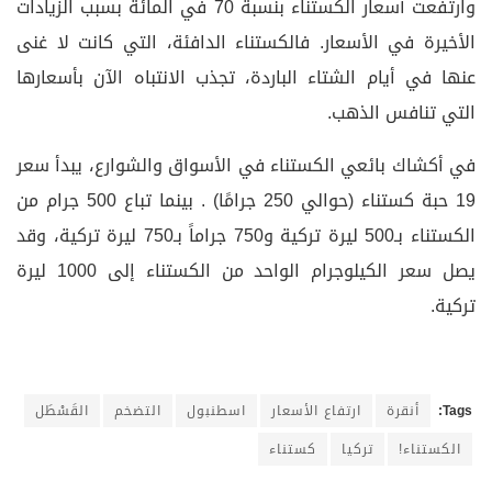
وارتفعت أسعار الكستناء بنسبة 70 في المائة بسبب الزيادات
الأخيرة في الأسعار. فالكستناء الدافئة، التي كانت لا غنى
عنها في أيام الشتاء الباردة، تجذب الانتباه الآن بأسعارها
التي تنافس الذهب.
في أكشاك بائعي الكستناء في الأسواق والشوارع، يبدأ سعر
19 حبة كستناء (حوالي 250 جرامًا) . بينما تباع 500 جرام من
الكستناء بـ500 ليرة تركية و750 جراماً بـ750 ليرة تركية، وقد
يصل سعر الكيلوجرام الواحد من الكستناء إلى 1000 ليرة
تركية.
Tags:
أنقرة
ارتفاع الأسعار
اسطنبول
التضخم
القَسْطَل
الكستناء!
تركيا
كستناء