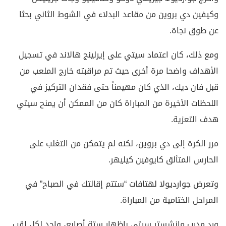
وكيفين دي بروين من مقاعد البدلاء في الشوط الثاني بحثا
عن طوق نجاة.
ومع ذلك، كان اعتماد سيتي على إيرلينج هالاند في تسجيل
الأهداف واضحا مرة أخرى حيث تم مراقبته خارج الملعب من
قبل فان ديك، الذي كان مهيمناً حتى فقدان التركيز في
اللحظات الأخيرة من المباراة كان من الممكن أن يمنح سيتي
هدف التعزية.
مرر الكرة إلى دي بروين، لكنه لم يتمكن من التغلب على
الحارس المتألق كايوفين كيليهر.
وتعرض جوارديولا لهتافات “ستتم إقالتك في الصباح” في
المراحل الختامية من المباراة.
ورد مدرب مانشستر سيتي بإظهار ستة أصابع، واحد لكل لقب