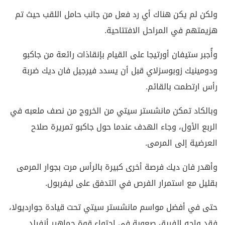
ولكن لم يكن هناك أي رد فعل من جانب حامل اللقب حيث تم
هزيمتهم في المراحل الافتتاحية.
وأُجبر ستيفان أورتيجا على القيام بإنقاذات رائعة من جاكبو
ودومينيك زوبوسزلاي قبل أن يسدد فيرجيل فان ديك ضربة
رأس ارتطمت بالقائم.
وبالكاد تمكن مانشستر سيتي من الخروج من نصف ملعبه في
الربع الأول، وجاء الهدف عندما حول جاكبو تمريرة صلاح
العرضية إلى المرمى.
وأهدر فان ديك فرصة أخرى كبيرة بالرأس مرت بجوار المرمى
بقليل مع استمرار الفرص في التدفق على ليفربول.
حتى في أفضل مواسم مانشستر سيتي تحت قيادة جوارديولا،
فقد واجه الفريق صعوبة في احتواء قوة جماهير أنفيلد.