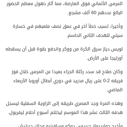
المرمى الألماني فوق العارضة، مما أثار ذهول معظم الحضور
البالغ عددهم 60 ألف مشجع.
وأخيرا، تسبب خطأ آخر في عمق نصف ملعبهم في خسارة
سيتي للهدف الثاني الحاسم.
لويس دياز سرق الكرة من ووكر واندفع بقوة قبل أن يسقطه
أورتيجا على الأرض.
وكان صلاح قد سدد ركلة الجزاء بعيدا عن المرمى خلال فوز
فريقه 2-0 على ريال مدريد في دوري أبطال أوروبا الأربعاء
الماضي.
وهذه المرة وجد المصري طريقه إلى الزاوية السفلية ليسجل
هدفه الثالث عشر هذا الموسم ليختتم أسبوع أحلام ليفربول.
وأخرج جوارديولا جيريمي دوكو وسافينيو وجاك جريليش