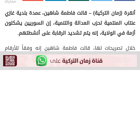
مشاركة
أنقرة (زمان التركية) – قالت فاطمة شاهين، عمدة بلدية غازي
عنتاب المنتمية لحزب العدالة والتنمية، إن السوريين يشكلون
أزمة في الولاية، إنه يتم تشديد الرقابة على أنشطتهم.
خلال تصريحات لها، قالت فاطمة شاهين إنه وفقاً للأرقام
الرسمية هناك ما يقرب من 450 ألف طالب لجوء في غازي
عنتاب التي يبلغ عدد سكانها 2 مليون نسمة.
وأضافت فاطمة شاهين في تقييمها لطالبي اللجوء في غازي
عنتاب: ”يقال إن هناك 500 ألف لاجئ في إسطنبول، ولكن عدد
طالبي اللجوء في غازي عنتاب أكبر مقارنة بعدد السكان، نحن
نعيش معًا منذ 12 عامًا والمحافظات الحدودية تواجه صعوبات
كبيرة، المدنيين الفارين من قصف نظام الأسد لجأوا إلى
تركيا”.