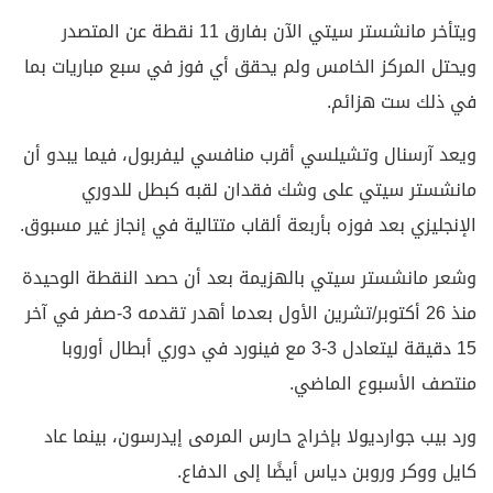
ويتأخر مانشستر سيتي الآن بفارق 11 نقطة عن المتصدر
ويحتل المركز الخامس ولم يحقق أي فوز في سبع مباريات بما
في ذلك ست هزائم.
ويعد آرسنال وتشيلسي أقرب منافسي ليفربول، فيما يبدو أن
مانشستر سيتي على وشك فقدان لقبه كبطل للدوري
الإنجليزي بعد فوزه بأربعة ألقاب متتالية في إنجاز غير مسبوق.
وشعر مانشستر سيتي بالهزيمة بعد أن حصد النقطة الوحيدة
منذ 26 أكتوبر/تشرين الأول بعدما أهدر تقدمه 3-صفر في آخر
15 دقيقة ليتعادل 3-3 مع فينورد في دوري أبطال أوروبا
منتصف الأسبوع الماضي.
ورد بيب جوارديولا بإخراج حارس المرمى إيدرسون، بينما عاد
كايل ووكر وروبن دياس أيضًا إلى الدفاع.