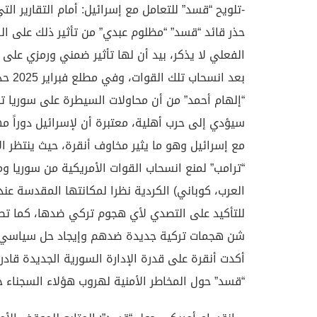
حذر قائد “قسد” “مظلوم عبدي” من تأثير ذلك على القو
الفعلي لا يذكر، بيد أن لها تأثير ضمني ورمزي عل
بعد ا
“إلهام أحمد” من أن محاولات السيطرة على سوريا 
سيؤدي إلى حرب أهلية، معتبرة أن لإسرائيل دوراً 
مع إسرائيل وهو ما يثير مخاوف أنقرة، حيث ينتظر ال
“ترامب” لمنع انسحاب القوات الأمريكية من سوريا 
العرب، كوباني) الكردية نظرا لمكانتها المقدسة عند
للتأكيد على التصدي لأي هجوم تركي ضدها، كما تطا
شن هجمات تركية جديدة ضدهم وإيجاد حل سياسي ي
أكدت أنقرة على قدرة الإدارة السورية الجديدة قاد
“قسد” حول المخاطر الأمنية لهروب هؤلاء السجناء