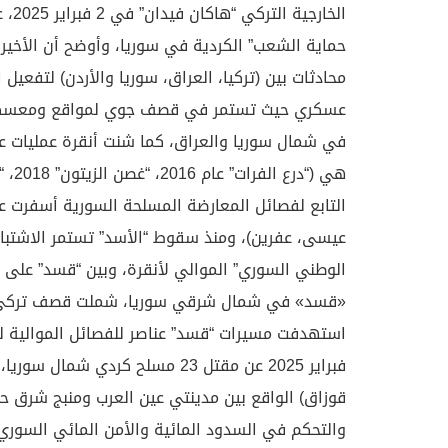
الخا
حماية الشعب” الكردية في سوريا، وأوضح أن الأخير
محادثات بين (تركيا، العراق، سوريا والأردن) لتفعيل
عسكري حيث تستمر في قصف جوي لمواقع ومعسكرات
التابع لفصائل المعارضة المسلحة السورية أسفرت ع
عيسى، عفرين)، ومنذ سقوط “الأسد” تستمر الاشتباك
الوطني السوري” الموالي لأنقرة، وبين “قسد” على م
«قسد» في شمال شرقي سوريا، شملت قصف تركي ف
فبراير 2025 عن مقتل 23 مسلح كر
قوزاق) الواقع بين مدينتي عين العرب ومنبج شرق 
والتحكم في السدود المائية والأمن المائي السور