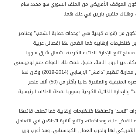
يكون الموقف الأمريكي من الملف السوري هو محدد هام
”، وهناك ملفين بارزين في ذلك هما:
 “سوريا الديمقراطية- قسد” نشأت عام 2015 تتكون من (قوات كردية هي “وحدات حماية الشعب” وعناصر
ن كتنظيمات إرهابية كما انضمن لها (فصائل عربية
ة مسلحة) وقوانها 60 الف عنصر مسلح تتبع الإدارة الذاتية الكردية بشمال شرق سوريا
 دير الزور، الرقة، حلب)، تلقت تلك القوات دعم لوجيستي
أمريكي منذ نشأتها لأنها كانت حليفة لواشنطن في محاربة تنظيم “داعش” الإرهابي (2014-2019) وكان لها
الفضل في هزيمته، ثم شيدت مخيمات وسجون لعناصره المتبقية والمقدرة حاليا بأكثر من (50) ألف عنصر
لإدارة الذاتية الكردية بسوريا نقطة الخلاف الرئيسية
قوات “قسد” وتصنفها كتنظيمات إرهابية كما تصنف قائدها
ء القبض عليه ومحاكمته، وتتبع أنقرة اتجاهين في التعامل
أمريكي لها ولحزب العمال الكردستاني، وقد أعرب وزير