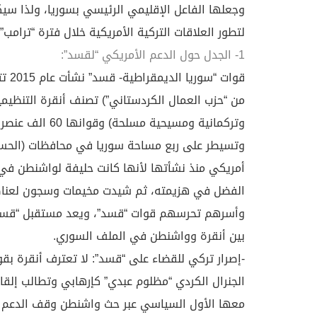
وجعلها الفاعل الإقليمي الرئيسي بسوريا، ولذا س
لتطور العلاقات التركية الأمريكية خلال فترة “ترامب
1- الجدل حول الدعم الأمريكي “لقسد”:
قوات
من “حزب العمال الكردستاني”) تصنف أنقرة التنظيمي
وتركمانية ومسيحي
وتسيطر على ربع مساحة سوريا في محافظات (الحسكة،
وأسرهم تحرسهم قوات “قسد”، ويعد مستقبل “قسد” وا
بين أنقرة وواشنطن في الملف السوري.
-إصرار تركي للقضاء على “قسد”: لا تعترف أنقرة ب
الجنرال الكردي “مظلوم عبدي” كإرهابي وتطالب إلقا
معها الأول السياسي عبر حث واشنطن وقف الدعم ال