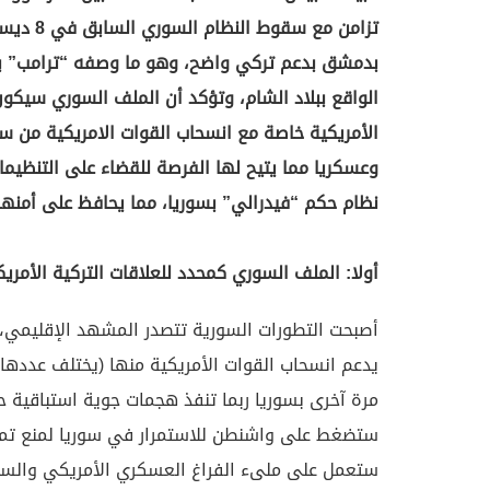
بدمشق بدعم تركي واضح، وهو ما وصفه “ترامب” بأن
الواقع ببلاد الشام، وتؤكد أن الملف السوري سيكون 
الأمريكية خاصة مع انسحاب القوات الامريكية من س
وعسكريا مما يتيح لها الفرصة للقضاء على التنظيما
نظام حكم “فيدرالي” بسوريا، مما يحافظ على أمنها ا
أولا: الملف السوري كمحدد للعلاقات التركية الأمريك
أصبحت التطورات السورية تتصدر المشهد الإقليمي
مرة آخرى بسوريا ربما تنفذ هجمات جوية استباقية ح
ستضغط على واشنطن للاستمرار في سوريا لمنع تمدد 
ستعمل على ملىء الفراغ العسكري الأمريكي والسيا