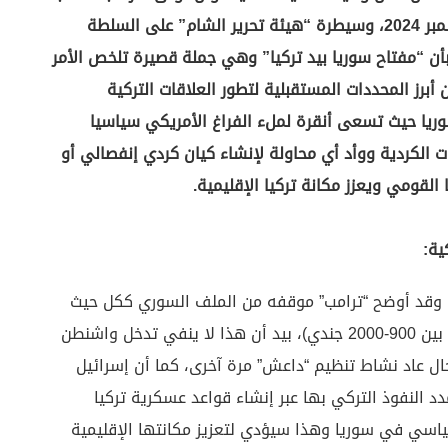
تزامن مع سقوط النظام السوري السابق في 8 ديسمبر 2024، وسيطرة “هيئة تحرير الشام” على السلطة
 “مفتاح سوريا بيد تركيا” وهي جملة قصيرة تلخص الأمر
أبرز المحددات المستقبلية لتطور العلاقات التركية
وريا حيث تسعى أنقرة لملء الفراغ الأمريكي سياسيا
ت الكردية ووأد أي محاولة لإنشاء كيان كردي إنفصالي أو
لقومي ويعزز مكانة تركيا الإقليمية.
ية:
، وقد أوضح “ترامب” موقفه من الملف السوري ككل حيث
يدعم انسحاب القوات الأمريكية منها (يختلف عددها بين 900-2000 جندي)، بيد أن هذا لا ينفي تدخل واشنطن
ال عاد نشاط تنظيم “داعش” مرة آخرى، كما أن إسرائيل
النفوذ التركي بها عبر إنشاء قواعد عسكرية تركيا
سي في سوريا وهذا سيؤدي لتعزيز مكانتها الإقليمية