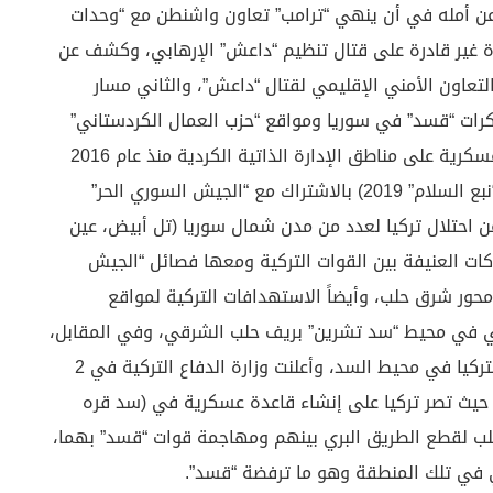
رجية التركي “هاكان فيدان” في 2 فبراير 2025، عن أمله في أن ينهي “ترامب” تعاون واشنطن مع “وحدات
ة غير قادرة على قتال تنظيم “داعش” الإرهابي، وكشف عن
 التعاون الأمني الإقليمي لقتال “داعش”، والثاني مسار
 “قسد” في سوريا ومواقع “حزب العمال الكردستاني”
في شمال سوريا والعراق، كما شنت أنقرة عمليات عسكرية على مناطق الإدارة الذاتية الكردية منذ عام 2016
هي (“درع الفرات” عام 2016، “غصن الزيتون” 2018، “نبع السلام” 2019) بالاشتراك مع “الجيش السوري الحر”
ن احتلال تركيا لعدد من مدن شمال سوريا (تل أبيض، عين
ات العنيفة بين القوات التركية ومعها فصائل “الجيش
حور شرق حلب، وأيضاً الاستهدافات التركية لمواقع
ي محيط “سد تشرين” بريف حلب الشرقي، وفي المقابل،
استهدفت مسيرات “قسد” عناصر للفصائل الموالية لتركيا في محيط السد، وأعلنت وزارة الدفاع التركية في 2
دي شمال سوريا، حيث تصر تركيا على إنشاء قاعدة عسكرية في (سد قره
حلب لقطع الطريق البري بينهم ومهاجمة قوات “قسد” بهما،
ي في تلك المنطقة وهو ما ترفضة “قسد”.