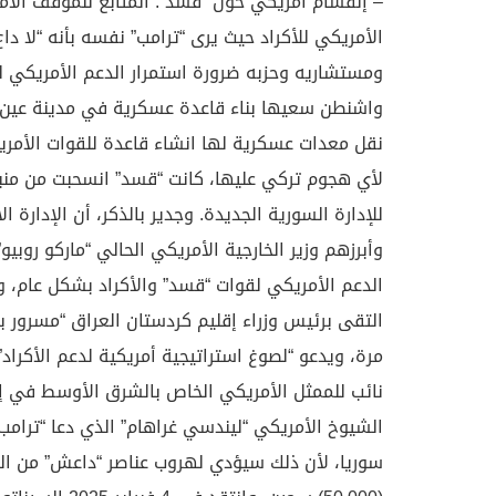
– إنقسام أمريكي حول “قسد”: المتابع للموقف الأم
الأمريكي للأكراد حيث يرى “ترامب” نفسه بأنه “لا دا
ومستشاريه وحزبه ضرورة استمرار الدعم الأمريكي لل
واشنطن سعيها بناء قاعدة عسكرية في مدينة عين ا
نقل معدات عسكرية لها انشاء قاعدة للقوات الأمريك
لأي هجوم تركي عليها، كانت “قسد” انسحبت من من
للإدارة السورية الجديدة. وجدير بالذكر، أن الإدارة ا
وأبرزهم وزير الخارجية الأمريكي الحالي “ماركو روبي
الدعم الأمريكي لقوات “قسد” والأكراد بشكل عام، وي
التقى برئيس وزراء إقليم كردستان العراق “مسرور بارز
مرة، ويدعو “لصوغ استراتيجية أمريكية لدعم الأكراد”
نائب للممثل الأمريكي الخاص بالشرق الأوسط في إد
الشيوخ الأمريكي “ليندسي غراهام” الذي دعا “ترام
سوريا، لأن ذلك سيؤدي لهروب عناصر “داعش” من الس