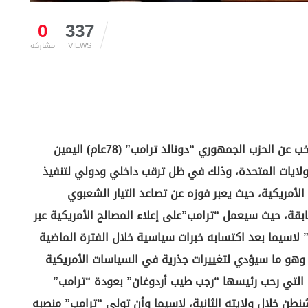
0
337
VIEWS
مشاركة
القاهرة (زمان التركية)ــ أدى الرئيس الأمريكي المنتخب عن الحزب الجمهوري “دونالد ترامب” (78عام) اليمين
تورية يوم 20 يناير 2025 ليصبح الرئيس الـ47 للولايات المتحدة، وذلك في ظل ترقب داخلي ودولي لتنفيذ
الأمريكية، حيث يعبر فوزه عن تصاعد التيار الشعبوي
ابقة، حيث سيعمل “ترامب”على إعلاء المصالح الأمريكية عبر
” لاسيما بعد اكتسابه خبرات سياسية خلال الفترة الماضية
هو ما سيؤدي لتغييرات جذرية في السياسات الأمريكية
 التي رحب رئيسها “رجب طيب أردوغان” بعودة “ترامب”
شنطن خلال ولايته الثانية، لاسيما وأن تولى “ترامب” منصبه