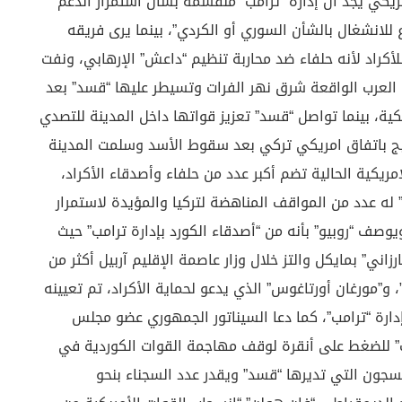
ريكي يجد أن إدارة “ترامب” منقسمة بشأن استمرار الدعم
ع للانشغال بالشأن السوري أو الكردي”، بينما يرى فريقه
أكراد لأنه حلفاء ضد محاربة تنظيم “داعش” الإرهابي، ونفت
لعرب الواقعة شرق نهر الفرات وتسيطر عليها “قسد” بعد
ية، بينما تواصل “قسد” تعزيز قواتها داخل المدينة للتصدي
بج باتفاق امريكي تركي بعد سقوط الأسد وسلمت المدينة
لامريكية الحالية تضم أكبر عدد من حلفاء وأصدقاء الأكراد،
و” له عدد من المواقف المناهضة لتركيا والمؤيدة لاستمرار
وصف “روبيو” بأنه من “أصدقاء الكورد بإدارة ترامب” حيث
اني” بمايكل والتز خلال وزار عاصمة الإقليم آربيل أكثر من
، و”مورغان أورتاغوس” الذي يدعو لحماية الأكراد، تم تعيينه
ارة “ترامب”، كما دعا السيناتور الجمهوري عضو مجلس
ب” للضغط على أنقرة لوقف مهاجمة القوات الكوردية في
جون التي تديرها “قسد” ويقدر عدد السجناء بنحو