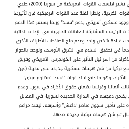
-تلويح “قسد” للتعامل مع إسرائيل: أمام التقارير التي تشير لانسحاب القوات الامريكية من سوريا (2000) جندي
ات الكردية، ونظرا لقلة عدد القوات الارميكية فإن تأثيرها
ى وجود عسكري أمريكي يدعم “قسد” وربما يستمر هذا الدعم
نسحاب تلك القوات، وفي مطلع فبراير 2025 حذرت الرئيسة المشتركة للعلاقات الخارجية في الإدارة الذاتية
تحت قيادة شخص واحد وعدم منح الصلاحات للأطراف الأخرى
مهماً في تحقيق السلام في الشرق الأوسط، ولوحت بالحوار
أكراد من اسرائيل التأثير على الكونجرس الأمريكي وفريق
ومنع تركيا من شن هجمات عسكرية جديدة على مدينة (عين
 الأكراد، وهو ما دفع قائد قوات “قسد” “مظلوم عبدي”
لب ألمانيا وفرنسا بضمان حقوق الأكراد في سوريا وعدم
ضمن دمجهم في الادارة الجديدة لسوريا، في المقابل
رة على تأمين سجون عناصر “داعش” وأسرهم، ليفند مزاعم
 حال تم شن هجمات تركية جديدة ضدها.