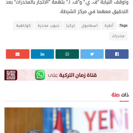
وأوقف النيابة ”ف. ي.“ و”ف. أ.“ بتهمة ”الاتجار بالمخدرات“ بعد
التحقيق معهما في مركز الشرطة.
Tags:
أنقرة
اسطنبول
تركيا
حبوب مخدرة
كوتاهية
مخدرات
ذات
صلة