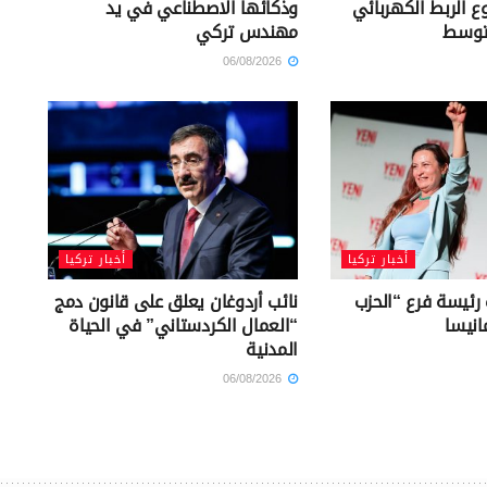
ع الربط الكهربائي
وذكائها الاصطناعي في يد
توسط
مهندس تركي
06/08/2026
أخبار تركيا
أخبار تركيا
 رئيسة فرع “الحزب
نائب أردوغان يعلق على قانون دمج
انيسا
“العمال الكردستاني” في الحياة
المدنية
06/08/2026