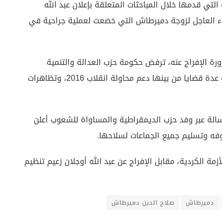
ي قدمها خلال المباحثات المتعلقة بإعلان عبد الله
اء العاجل لزوجة دميرطاش التي خضعت لعملية جراحية في
ورة الإفراج عنه، ترفض حكومة حزب العدالة والتنمية
الإفراج عن صلاح الدين دميرطاش المعتقل على ذمة عدة قضايا من بينها دعم محاولة انقلاب 2016، وتظاهرات
رسالة عبر وفد حزب الديمقراطية والمساواة للشعوب أعلن
فه وتسليم جميع الجماعات لسلاحها.
ة الكردية، مقابل الإفراج عن عبد الله أوجلان زعيم تنظيم
دميرطاش
صلاح الدين دميرطاش