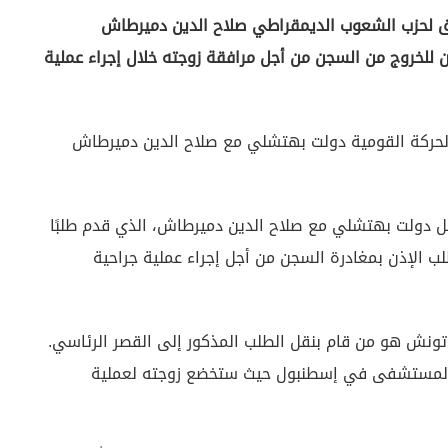
سابق لحزب الشعوب الديمقراطي صلاح الدين دميرطاش
 أدرنة منذ نوفمبر 2016، مُنح الإذن للخروج من السجن من أجل مرافقة زوجته خلال إجراء عملية
حركة القومية دولت بهتشلي مع صلاح الدين دميرطاش
 دولت بهتشلي مع صلاح الدين دميرطاش، الذي قدم طلبًا
 الإذن بمغادرة السجن من أجل إجراء عملية جراحية
ز تونش هو من قام بنقل الطلب المذكور إلى القصر الرئاسي.
 المستشفى في إسطنبول حيث ستخضع زوجته لعملية