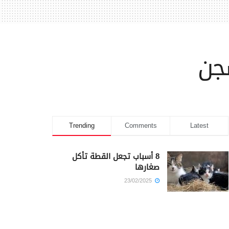
سجن
Trending
Comments
Latest
8 أسباب تجعل القطة تأكل
صغارها
23/02/2025
كم أمضى سيدنا يوسف في
السجن؟