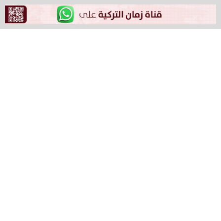
اعتقال 301 شابًّا.
وفي أزمير، تم إدانة الطالبين الجامعيين س.ف، و.ج. البالغين
من العمر 21 و22 عامًا، بتهمة ”إهانة الرئيس“ لكتابتهما على
أحد المحال التجارية كلمة “المقاطعة”.
وتم اعتقالهما بناءً على شكوى صاحب محل ووجهت لكليهما
تهمة ”إهانة الرئيس“ وأحيلا إلى محكمة إزمير الثالثة الجنائية
للصلح والتي قضت بحبسهما في سجن شكران.
وقال محامي الشابان إجمان تشيفتشي إن طلب الاعتقال
مخالف للقانون: “حتى طلب الإدانة مخالف للقانون. موكلاي لا
يستوفيان أي سبب من أسباب الإدانة المذكورة في المادة
100 من قانون الإجراءات الجنائية، وحتى لو حُكم عليهما بهذه
الجريمة، فلن يقضيا مدة العقوبة. فهما يستفيدان مباشرة