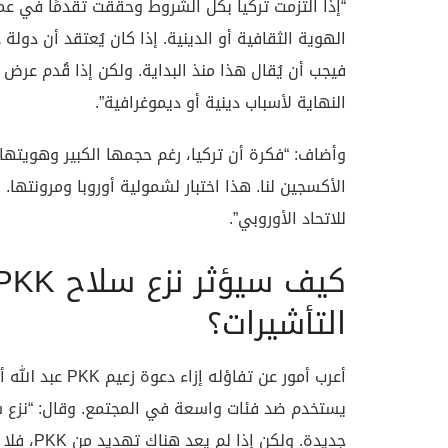
“إذا التزمت تركيا بكل الشروط وحققت تقدمًا في عم
الهوية الثقافية أو الدينية. إذا كان يُعتقد أن دولة
فيجب أن يُقال هذا منذ البداية. ولكن إذا قُدم عر
النهاية لأسباب دينية أو ديموغرافية”.
وأضاف: “فكرة أن تركيا، رغم حجمها الكبير وهويتها ا
الأكسجين لنا. هذا اختبار لشمولية أوروبا ومرونتها
للاتحاد الأوروبي”.
التأشيرات؟
أعرب أمور عن تفا
جديدة. ولكن إذا لم يعد هناك تهديد من PKK، فلا ينبغي استخدام القانون كذريعة لقمع فئات أخرى”.