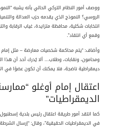
ووصف أمور النظام التركي الحالي بأنه يشبه “النموذج
الروسي؟ النموذج الذي يقدمه حزب العدالة والتنمية
انتخابات شكلية، محافظة متزايدة، غياب الرقابة والت
وقمع أي انتقاد”.
وأضاف: “يتم محاكمة شخصيات معارضة – مثل إمام أو
ومحامون، ونقابات، وطلاب… ألا يُدرك أحد أن هذا ال
ديمقراطية ناضجة، فلا يمكنك أن تكون عضوًا في الا
اعتقال إمام أوغلو “ممارس
الديمقراطيات”
كما انتقد أمور طريقة اعتقال رئيس بلدية إسطنبول، إ
في الديمقراطيات الحقيقية”، وقال: “إرسال الشرطة إ