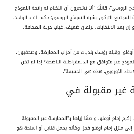
 الروسي”، قائلًا: “ألا تشعرون أن النظام له رائحة النموذج
 للمجتمع التركي يشبه النموذج الروسي: حكم الفرد الواحد،
وازن بعد الانتخابات، برلمان ضعيف، غياب حرية الصحافة،
غلو، وقبله رؤساء بلديات من أحزاب المعارضة، وصحفيون،
نموذج غير متوافق مع الديمقراطية الناضجة؟ إذا لم تكن
تحاد الأوروبي. هذه هي الحقيقة”.
ة غير مقبولة في
كرم إمام أوغلو، واصفًا إياها بـ”الممارسة غير المقبولة
لى منزل إمام أوغلو فجرًا وكأنه يحمل قنابل أو أسلحة هو