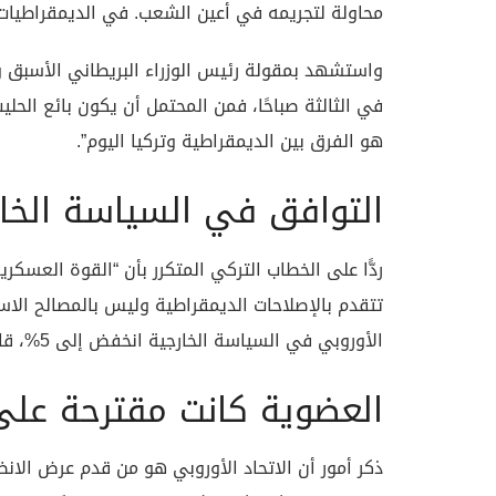
محاولة لتجريمه في أعين الشعب. في الديمقراطيات،
واستشهد بمقولة رئيس الوزراء البريطاني الأسبق و
في الثالثة صباحًا، فمن المحتمل أن يكون بائع الحل
هو الفرق بين الديمقراطية وتركيا اليوم”.
التوافق في السياسة الخا
ردًّا على الخطاب التركي المتكرر بأن “القوة العسك
تتقدم بالإصلاحات الديمقراطية وليس بالمصالح الاست
الأوروبي في السياسة الخارجية انخفض إلى 5%، قائلًا: “هذا هو المستوى الأدنى تاريخيًا”.
العضوية كانت مقترحة على 