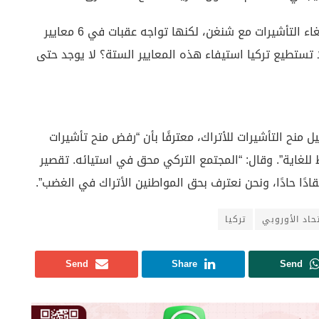
وأشار إلى أن تركيا حققت 66 من أصل 72 معيارًا لإلغاء التأشيرات مع شنغن، لكنها تواجه عقبات في 6 معايير
 تستطيع تركيا استيفاء هذه المعايير الستة؟ لا يوجد حتى
 منح التأشيرات للأتراك، معترفًا بأن “رفض منح تأشيرات
للغاية”. وقال: “المجتمع التركي محق في استيائه. تقصير
ادًا حادًا، ونحن نعترف بحق المواطنين الأتراك في الغضب”.
تحاد الأوروبي
تركيا
Send
Share
Send