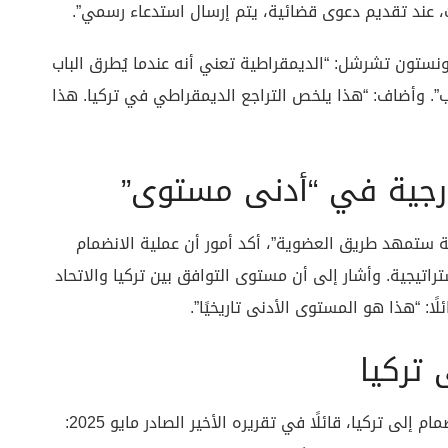
 عند تقديم دعوى قضائية، يتم إرسال استدعاء رسمي”.
نستون تشرشل: “الديمقراطية تعني أنه عندما يُطرق الباب
يب”. وأضاف: “هذا يلخص التراجع الديمقراطي في تركيا. هذا
رجية في “أدنى مستوى”
رية ستمهد طريق العضوية”، أكد أمور أن عملية الانضمام
راتيجية. وأشار إلى أن مستوى التوافق بين تركيا والاتحاد
تركيا
ذكر أمور أن الاتحاد الأوروبي هو من قدم عرض الانضمام إلى تركيا، قائلًا في تقريره الأخير الصادر مايو 2025: