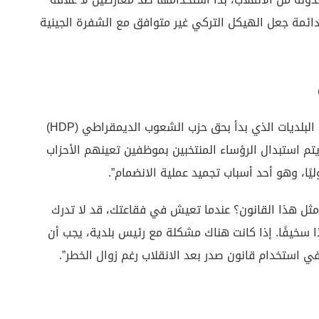
ى دائمة جعل الهيكل التركي غير متوافق مع الشفرة الجينية
وأشار أمور إلى أن تطبيق نظام تعيين “أوصياء” على البلديات الذي بدأ بحق حزب الشعوب الديمقراطي (HDP)
 الشعب الجمهوري (CHP)، قائلًا: “يتم استبدال الرؤساء المنتخبين بموظفين تعينهم الأحزاب
ًا، وهو أحد أسباب تجميد عملية الانضمام”.
ثل هذا القانون؟ عندما تعيش في فقاعتك، قد لا تدرك
ذا سخيفًا. إذا كانت هناك مشكلة مع رئيس بلدية، يجب أن
 استخدام قانون صدر بعد الانقلاب رغم زوال الخطر”.