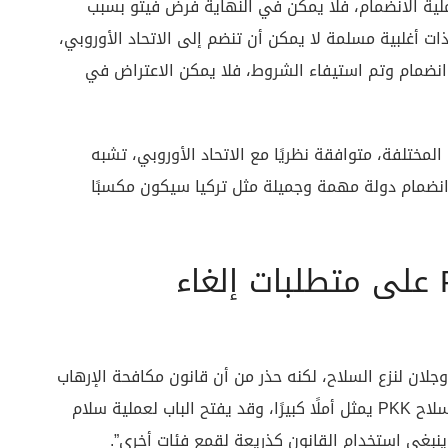
لية الانضمام، فلا يمكن في النهاية فرض فيتو بسبب
 ذات أغلبية مسلمة لا يمكن أن تنضم إلى الاتحاد الأوروبي،
ض انضمام وتم استيفاء الشروط، فلا يمكن الاعتراض في
لمختلفة، متوافقة نظريًا مع الاتحاد الأوروبي، تشبه
. انضمام دولة مهمة وجميلة مثل تركيا سيكون مكسبًا
كيف سيؤثر نزع سلاح PKK على متطلبات إلغاء
ؤله إزاء دعوة زعيم PKK عبد الله أوجلان لنزع السلاح، لكنه حذر من أن قانون مكافحة الإرهاب
يستخدم ضد فئات واسعة في المجتمع. وقال: “نزع سلاح PKK يمثل أملًا كبيرًا، وقد يفتح الباب لعملية سلام