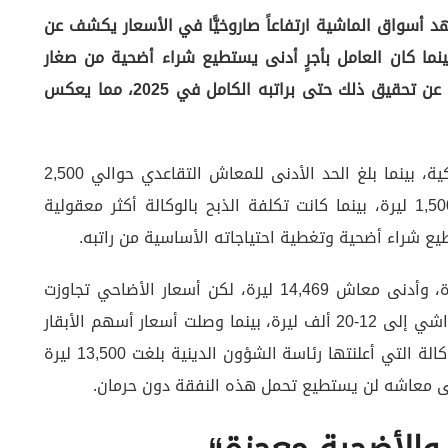
هد أسواق الماشية ارتفاعاً صاروخيًّا في الأسعار يكشف عن
ينما كان العامل بأجرٍ أدنى يستطيع شراء أضحية من صغار
المواشي بنصف راتبه في 2019، أصبح اليوم عاجزاً عن تحقيق ذلك حتى براتبه الكامل في 2025، مما يعكس
في 2019، كان صافي الأجر الأدنى 2,020 ليرة تركية، بينما بلغ الحد الأدنى للمعاش التقاعدي حوالي 2,500
ليرة. آنذاك، تراوح سعر رأس الغنم بين 1,000 و1,500 ليرة، بينما كانت تكلفة الذبح بالوكالة أكثر معقولية
أما اليوم، فالوضع كارثي: الأجر الأدنى 22,104 ليرة، وأدنى معاش 14,469 ليرة، لكن أسعار الأضاحي تجاوزت
هذه المستويات بكثير. حيث قفزت أسعار صغار المواشي إلى 12-20 ألف ليرة، بينما وصلت أسعار أسهم الأبقار
الكبيرة إلى 20-30 ألف ليرة. حتى تكلفة الذبح بالوكالة التي أعلنتها رئاسة الشؤون الدينية بلغت 13,500 ليرة
على معاشه لن يستطيع تحمل هذه النفقة دون حرمان.