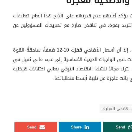
والأضحية معجزة
“
 يؤكد أغلبهم عدم قدرتهم على الذبح هذا العام. تعليقات
ة” تتردد بقوة، في تناقض صارخ مع تصريحات المسؤولين عن
رغم أن الأجر الأدنى زاد 8 أضعاف خلال 5 سنوات، إلا أن أسعار الأضاحي قفزت 10-12 ضعفاً، ساحقةً القوة
 حتى الواجبات الدينية الأساسية إلى عبء مالي ثقيل في
رك مجالاً للشك: الاقتصاد التركي يعاني اختلالات هيكلية
ي باتت عاجزة عن تلبية أبسط متطلباتها.
 الأضحى المبارك
Send
Share
Send