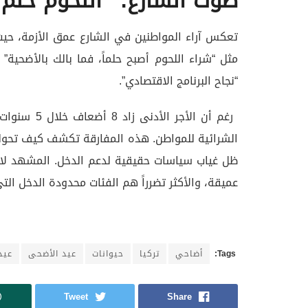
صوت الشارع: “اللحوم حلم 
تعكس آراء المواطنين في الشارع عمق الأزمة، حيث
مثل “شراء اللحوم أصبح حلماً، فما بالك بالأضحي
“نجاح البرنامج الاقتصادي”.
الشرائية للمواطن. هذه المفارقة تكشف كيف تحولت
ظل غياب سياسات حقيقية لدعم الدخل. المشهد لا يت
عميقة، والأكثر تضرراً هم الفئات محدودة الدخل الت
Tags:
أضاحي
تركيا
حيوانات
عيد الأضحى
عيد
Tweet
Share