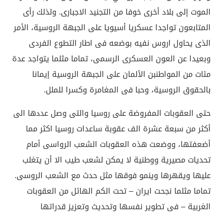
الموت إلى بلاد أخرى خوفا من التجنيد الاجبارى. ولذلك رأى
المتابعون تواجدا عسكريا أسيويا على الجبهة الروسية، الأمر
الذى يحاول اروس نفيه بوضعه فى اطار التطوع الفردى
وبعيدا عن العون العسكرى الرسمى، تماما مثلما يتواجد عدة
مئات من المواطنبن الألمان على الجبهة الروسية إيمانا
بالحقوق الروسية، وحبا فى المغامرة وكسرا للملل.
حتى العقوبات المفروضة على روسيا والتى وصل عددها الى
أكثر من سبعة عشرة الف عقوبة ساعدات روسيا اكثر مما
أضعفتها، ووضعت هذه العقوبات الشعب الرواسى أمام
تحديات مصيرية ووطنية لا يمكن لشعب طيب الا أن يتغلب
عليها ويقهرها وينمو فوقها مثل حدث مع الشعب الروسى.
تماما مثلما نجحت ايران – تحت الكم الهائل من العقوبات
الغربية – فى تطوير نفسها وتحديث وتعزيز قدراتها