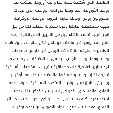
الماضية التى شهدت خطة مخابراتية أوروبية محكمة ضد
روسيا الأوروبية أيضا وفقا للروايات الروسية التى يرددها
مسؤولون روس. وبذلك صارت الحروب الروسية الأوكرانية
نتيجة مستهدفة لذاتها وحربا مجدولة مخطط لها من قبل
قوى غربية قامت بانشاء جيل من النازيين الذين قتلوا أربعة
عشر الف روسيا فى منطقة دونباس خلال سنوات . ولولا هذه
العنصرية العنيفة القاتلة ضد الروس فى دنباس ما تدخلت
روسيا وفقا لرويات الجانب الروسى. وبالإضافة إلى ما تقدم،
نجد تقاريرا اعلامية ذات مصداقية تشير الى مخططات أمريكية
قديمة لخنق روسيا واضعافها والقضاء عليها ، وما أوكرانيا
وإسرائيل الا زراعين للولايات المتحدة الأمريكية، ولولا الدعم
المادى والعسكرى الأمريكى لاسرائيل ولأوكرانيا لسقطتا .
لا أحد يعرف كيف سنتهتى الحرب، ولكن الحرب تجلب الخسائر
للجميع، وقد لا يستطيع الاتحاد الأوروبى أن يدعم أوكرانيا