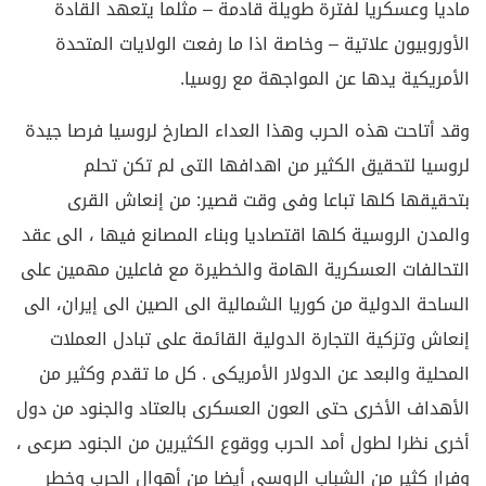
ماديا وعسكريا لفترة طويلة قادمة – مثلما يتعهد القادة
الأوروبيون علاتية – وخاصة اذا ما رفعت الولايات المتحدة
الأمريكية يدها عن المواجهة مع روسيا.
وقد أتاحت هذه الحرب وهذا العداء الصارخ لروسيا فرصا جيدة
لروسيا لتحقيق الكثير من اهدافها التى لم تكن تحلم
بتحقيقها كلها تباعا وفى وقت قصير: من إنعاش القرى
والمدن الروسية كلها اقتصاديا وبناء المصانع فيها ، الى عقد
التحالفات العسكرية الهامة والخطيرة مع فاعلين مهمين على
الساحة الدولية من كوريا الشمالية الى الصين الى إيران، الى
إنعاش وتزكية التجارة الدولية القائمة على تبادل العملات
المحلية والبعد عن الدولار الأمريكى . كل ما تقدم وكثير من
الأهداف الأخرى حتى العون العسكرى بالعتاد والجنود من دول
أخرى نظرا لطول أمد الحرب ووقوع الكثيرين من الجنود صرعى ،
وفرار كثير من الشباب الروسي أيضا من أهوال الحرب وخطر