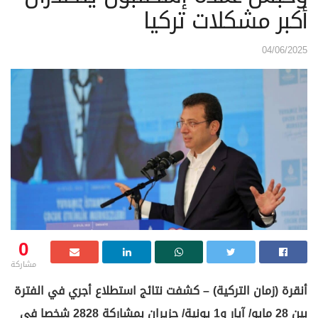
أكبر مشكلات تركيا
04/06/2025
0
مشاركة
أنقرة (زمان التركية) – كشفت نتائج استطلاع أجري في الفترة
بين 28 مايو/ آيار و1 يونية/ حزيران بمشاركة 2828 شخصا في