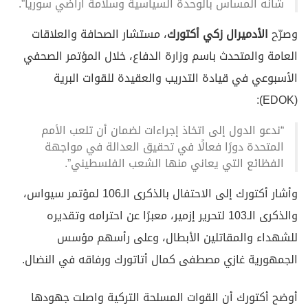
شأنه المساس بالوحدة السياسية وسلامة أراضي سوريا”.
وصرّح
الأدميرال زكي أكتورك
، مستشار الصحافة والعلاقات
العامة والمتحدث باسم وزارة الدفاع، خلال المؤتمر الصحفي
الأسبوعي في قيادة التدريب والعقيدة للقوات البرية
(EDOK):
“ندعو الدول إلى اتخاذ إجراءات لضمان أن تلعب الأمم
المتحدة دورًا فعالًا في تحقيق العدالة في مواجهة
الفظائع التي يعاني منها الشعب الفلسطيني”.
وأشار أكتورك إلى الاحتفال بالذكرى الـ106 لمؤتمر سيواس،
والذكرى الـ103 لتحرير إزمير، معبرًا عن احترامه وتقديره
للشهداء والمقاتلين الأبطال، وعلى رأسهم مؤسس
الجمهورية غازي مصطفى كمال أتاتورك ورفاقه في النضال.
أوضح أكتورك أن القوات المسلحة التركية واصلت جهودها