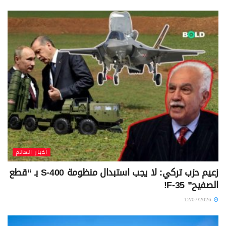
أخبار العالم
زعيم حزب تركي: لا يجب استبدال منظومة S-400 بـ “قطع
الصفيح” F-35!
12/07/2026