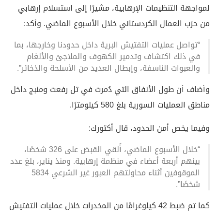
لمواجهة التنظيمات الإرهابية، مشيرًا إلى استسلام إرهابي
من حزب العمال الكردستاني خلال الأسبوع الماضي. وأكد:
“تواصل عمليات التفتيش البرية داخل حدودنا وخارجها، بما
في ذلك اكتشاف وتدمير الكهوف والملاجئ والألغام
والعبوات الناسفة، وإبطال العديد من الأسلحة والذخائر”.
وأضاف أن طول الأنفاق التي دُمرت في تل رفعت ومنبج داخل
مناطق العمليات السورية بلغ 580 كيلومترًا.
وفيما يخص أمن الحدود، قال أكتورك:
“خلال الأسبوع الماضي، أُلقي القبض على 326 شخصًا،
بينهم أربعة أعضاء في منظمة إرهابية. ومنذ يناير، بلغ عدد
الموقوفين أثناء محاولتهم العبور غير الشرعي 5834
شخصًا”.
كما تم ضبط 42 كيلوغرامًا من المخدرات خلال عمليات التفتيش