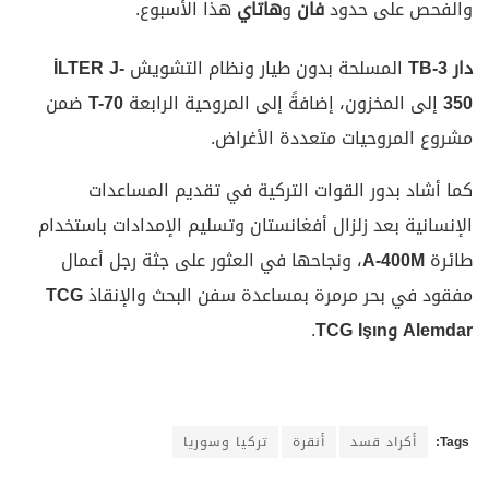
والفحص على حدود
فان
و
هاتاي
هذا الأسبوع.
دار TB-3
المسلحة بدون طيار ونظام التشويش
İLTER J-
350
إلى المخزون، إضافةً إلى المروحية الرابعة
T-70
ضمن
مشروع المروحيات متعددة الأغراض.
كما أشاد بدور القوات التركية في تقديم المساعدات
الإنسانية بعد زلزال أفغانستان وتسليم الإمدادات باستخدام
طائرة
A-400M
، ونجاحها في العثور على جثة رجل أعمال
مفقود في بحر مرمرة بمساعدة سفن البحث والإنقاذ
TCG
Alemdar وTCG Işın
.
Tags:
أكراد قسد
أنقرة
تركيا وسوريا