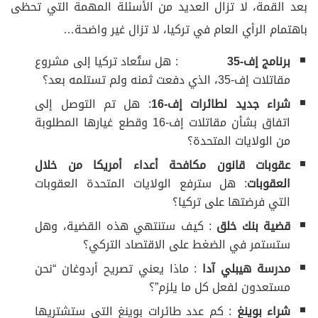
بعد القمة، لا تزال العديد من الأسئلة المهمة التي تحظى
باهتمام الرأي العام في تركيا، لا تزال غير واضحة…
برنامج إف-35
: هل ستُعاد تركيا إلى مشروع
مقاتلات إف-35، الذي دفعت ثمنه ولم تستلمه بعد؟
شراء جديد لطائرات إف-16
: هل تم التوصل إلى
اتفاق بشأن مقاتلات إف-16 وقطع غيارها المطلوبة
من الولايات المتحدة؟
عقوبات قانون مكافحة أعداء أمريكا من خلال
العقوبات
: هل سترفع الولايات المتحدة العقوبات
التي فرضتها على تركيا؟
قضية بنك خلق
: كيف ستنتهي هذه القضية، وهل
ستستمر في الضغط على الاقتصاد التركي؟
مدرسة هيبلي آدا
: ماذا يعني تصريح أردوغان “نحن
مستعدون لفعل كل ما يلزم”؟
شراء بوينغ
: كم عدد طائرات بوينغ التي ستشتريها