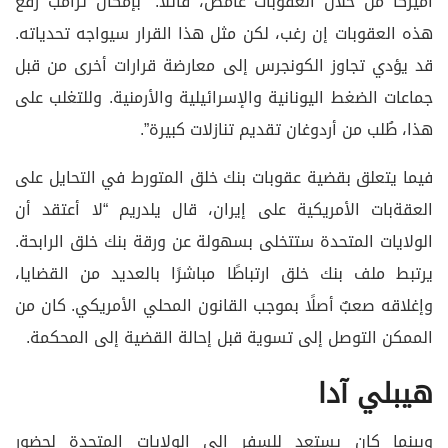
أميركا من خلال العقوبات غامض، قائلًا: “بإمكان ترامب رفع
هذه العقوبات إن رغب، لكن مثل هذا القرار سيواجه تحدياته.
قد يؤدي تجاوز الكونجرس إلى معارضة قرارات أخرى من قبل
جماعات الضغط اليونانية والإسرائيلية والأرمنية. وللتغلب على
هذا، طُلب من أردوغان تقديم تنازلات كبيرة”.
فيما يتعلق بقضية عقوبات بنك خلق المتورط في التحايل على
العقةبات الأمريكية على إيران، قال يلدريم “لا أعتقد أن
الولايات المتحدة ستتخلى بسهولة عن ورقة بنك خلق الرابحة.
يرتبط ملف بنك خلق ارتباطًا مباشرًا بالعديد من القضايا،
وإغلاقه صعبٌ أصلًا بموجب القانون المحلي الأمريكي. كان من
الممكن التوصل إلى تسوية قبل إحالة القضية إلى المحكمة.
هيبلي آدا
وبينما كان يستعد للسفر إلى الولايات المتحدة لحضور