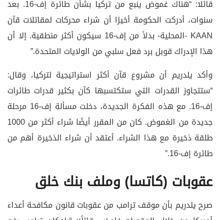
قائلا: “هناك غموض ينبع من تركيا بشأن طائرة إف-16. بعد
سنوات، أدركت الحكومة أخيرًا أن شراء محركات لمقاتلات قآن
KAAN -المحلية- بدلاً من إف-16 سيكون أكثر منطقية. إلا أن
هذا الإدراك قوبل برد فعل سلبي من الولايات المتحدة.”
وأكد يلدريم أن مشروع قآن أكثر استراتيجية لتركيا، وقال:
“ستتجاوز القدرات التي ستكتسبها كآن بكثير قدرات طائرات
إف-16. مع هذه الفكرة الجديدة، دخلت مسألة إف-16 مرحلة
جديدة من الغموض. كان من المقرر أيضًا شراء أكثر من 1000
طلقة ذخيرة مع هذا الشراء. أعتقد أن شراء الذخيرة أهم من
طائرة إف-16.”
عقوبات (كاتسا) وملف بنك خلق
صرح يلدريم بأن موقف ترامب من عقوبات قانون مكافحة أعداء