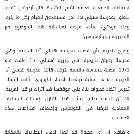
اجتماعات الجمعية العامة للأمم المتحدة، قال أردوغان: “فيما
يتعلق بمدرسة هيبلي آدا، نحن مستعدون للقيام بكل ما يلزم.
وعند عودتي، سأجد فرصة لمناقشة هذا الموضوع مع
البطريرك بارثولوميوس”.
وصرح يلدريم بأن قضية مدرسة هيبلي آدا الدينية وهي
مدرسة رهبان تاريخية، في جزيرة “هيبلي أدا” أغلقت عام
1971، قضية حساسة بالنسبة لتركيا، قائلاً: مدرسة هيبلي آدا
الدينية جزء من عملية ترشحنا للاتحاد الأوروبي. كانت اليونان
تدرس اتخاذ خطوات بناءً على موقفها ضد أتراك تراقيا الغربية.
إلا أن ترامب طالب بمثل هذا التنازل لإسكات الجماعات
المعادية لتركيا في الكونجرس وإضعاف اعتراضات هذه
الجماعات.
وأضاف: إن أي خطوة قد تعزز ادعاء البطريرك بالمكانة