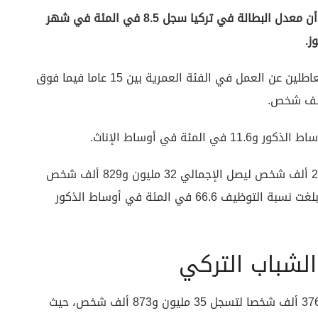
أنقرة (زمان التركية) – كشفت بيانات هيئة الإحصاء، أن معدل البطالة في تركيا سجل 8.5 في المئة في شهر
وأشارت إحصاءات القوى العاملة إلى ارتفاع أعداد العاطلين عن العمل في الفئة العمرية بين 15 عاما فيما فوق
وارتفع عدد من تم توظيفهم في أغسطس بنحو 208 ألف شخص ليصل الإجمالي 32 مليون و829 ألف شخص
بزيادة بنحو 0.3 في المئة لتسجل 49.4 في المئة. وبلغت نسبة التوظيف 66.6 في المئة في أوساط الذكور
الشباب التركي
ارتفعت القوة العاملة مقارنة بالشهر السابق بنحو 376 ألف شخصا لتسجل 35 مليون و873 ألف شخص، حيث