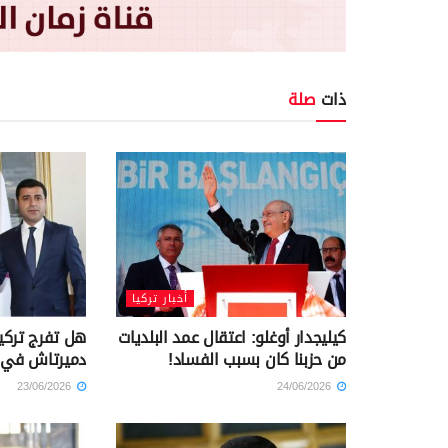
ذات
صلة
أخبار تركيا
كيليجدار أوغلو: اعتقال عمد البلديات
هل تفرج تركيا
من حزبنا كان بسبب الفساد!
دميرتاش في ه
23/06/2026
24/06/2026