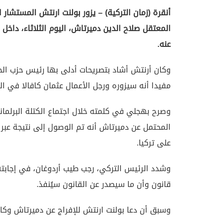
أنقرة (زمان التركية) – يزور بولنت ارنتش المستشا
المعتقل صلاح الدين دميرتاش، اليوم الثلاثاء، داخ
عنه.
وكان أرنتش أشاد بتصريحات أدلى بها رئيس حزب الح
مفيدا أنه سيزوره ورجل الأعمال عثمان كافالا في ال
وصرح بهجلي في كلمته خلال اجتماع الكتلة البرلمان
المحتمل عن دميرتاش أنه تم الوصول إلى نتيجة عبر 
على تركيا.
وشدد الرئيس التركي، رجب طيب أردوغان، في إجابت
قانون وأن ما سيصدر عن القانون سيُنفذ.
وسبق أن دعا بولنت ارنتش للإفراج عن دميرتاش و