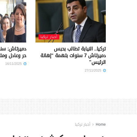
أخبار تركيا
تركيا.. النيابة تطالب بحبس
دميرتاش: س
دميرتاش 7 سنوات بتهمة “إهانة
حر وعادل ومت
الرئيس”
16/11/2025
27/11/2025
Home
أخبار تركيا