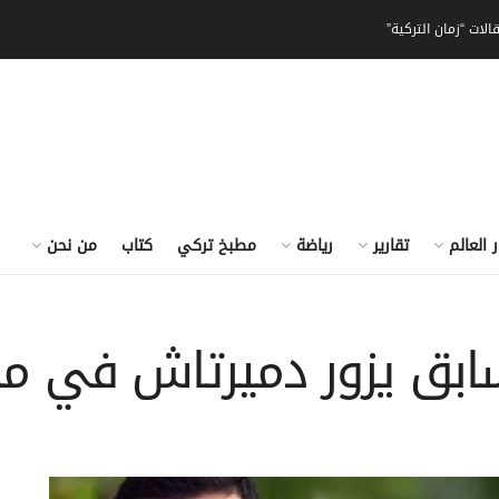
الات “زمان التركية”
ر العالم
تقارير
رياضة
مطبخ تركي
كتاب
من نحن
سابق يزور دميرتاش في م