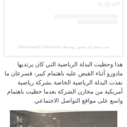
تمت مشاركة منشور بواسطة ‏‎blinxnews‎‏ (@‏‎blinxnews‎‏)
هذا وحظيت البدلة الرياضية التي كان يرتديها
مادورو أثناء القبض عليه باهتمام كبير، فسرعان ما
نفذت البدلة الرياضية الخاصة بشركة رياضية
أمريكية من مخازن الشركة بعدما حظيت باهتمام
واسع على مواقع التواصل الاجتماعي.