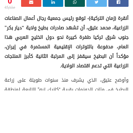
0
مشاركة
أنقرة (زمان التركية)- توقع رئيس جمعية رجال أعمال الصناعات
الزراعية، محمد عتيق، أن تشهد صادرات بطيخ ولاية “ديار بكر”
جنوب شرق تركيا طفرة كبيرة نحو دول الخليج العربي هذا
العام، مدفوعة بالتوترات الإقليمية المستمرة في إيران،
مؤكداً أن البطيخ سيقفز إلى المرتبة الثانية كأبرز المنتجات
الزراعية التي تدعم اقتصاد الولاية.
وأوضح عتيق، الذي يشرف منذ سنوات طويلة على زراعة
البطيخ في مئات الدونمات بقرية “كازيك تبه” التابعة لمنطقة
“جينار”، أن مزارعي ديار بكر موعودون بتحقيق عوائد مالية
مجزية هذا الموسم.
وأشار إلى أن المناخ الأمني المتوتر وظروف الحرب المحيطة
بإيران ستدفع دول الخليج إلى تغيير بوصلتها التجارية نحو ديار